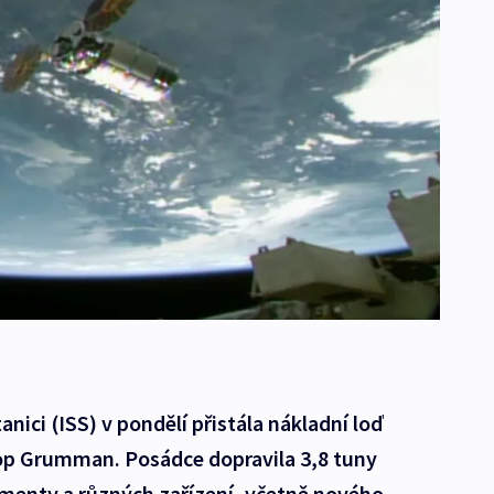
nici (ISS) v pondělí přistála nákladní loď
op Grumman. Posádce dopravila 3,8 tuny
imenty a různých zařízení, včetně nového