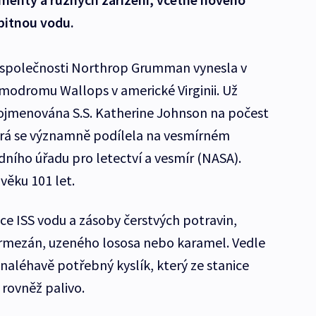
pitnou vodu.
společnosti Northrop Grumman vynesla v
modromu Wallops v americké Virginii. Už
ojmenována S.S. Katherine Johnson na počest
rá se významně podílela na vesmírném
ího úřadu pro letectví a vesmír (NASA).
věku 101 let.
e ISS vodu a zásoby čerstvých potravin,
parmezán, uzeného lososa nebo karamel. Vedle
naléhavě potřebný kyslík, který ze stanice
 rovněž palivo.