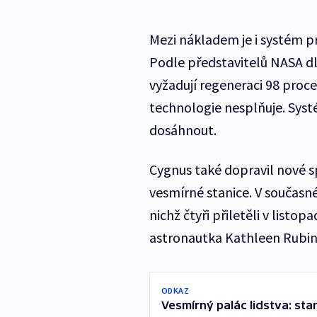
Mezi nákladem je i systém p
Podle představitelů NASA 
vyžadují regeneraci 98 proce
technologie nesplňuje. Syst
dosáhnout.
Cygnus také dopravil nové 
vesmírné stanice. V současné
nichž čtyři přiletěli v list
astronautka Kathleen Rubinso
ODKAZ
Vesmírný palác lidstva: stan