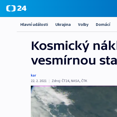
Hlavní události
Ukrajina
Volby
Domácí
Kosmický nák
vesmírnou sta
kar
22. 2. 2021
|
Zdroj:
ČT24
,
NASA
,
ČTK