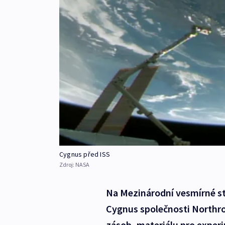
Cygnus před ISS
Zdroj:
NASA
Na Mezinárodní vesmírné sta
Cygnus společnosti Northr
zásob, materiálu pro exper