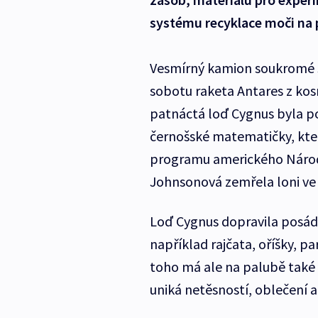
systému recyklace moči na 
Vesmírný kamion soukromé 
sobotu raketa Antares z kos
patnáctá loď Cygnus byla p
černošské matematičky, kte
programu amerického Národn
Johnsonová zemřela loni ve 
Loď Cygnus dopravila posádc
například rajčata, oříšky, 
toho má ale na palubě také 
uniká netěsností, oblečení a