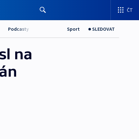
ČT
Podcasty
Sport
SLEDOVAT
sl na
zán