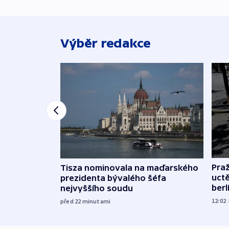
Výběr redakce
Pra
Tisza nominovala na maďarského
uct
prezidenta bývalého šéfa
ber
nejvyššího soudu
12:02
před 22
minutami