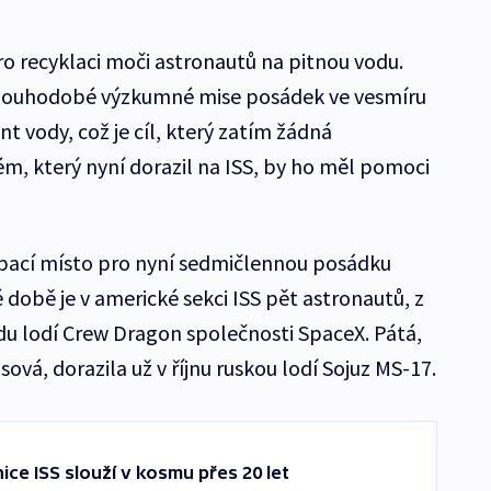
ro recyklaci moči astronautů na pitnou vodu.
dlouhodobé výzkumné mise posádek ve vesmíru
nt vody, což je cíl, který zatím žádná
ém, který nyní dorazil na ISS, by ho měl pomoci
spací místo pro nyní sedmičlennou posádku
 době je v americké sekci ISS pět astronautů, z
opadu lodí Crew Dragon společnosti SpaceX. Pátá,
vá, dorazila už v říjnu ruskou lodí Sojuz MS-17.
ice ISS slouží v kosmu přes 20 let