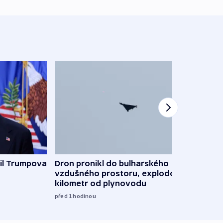
il Trumpova
Dron pronikl do bulharského
Ruský
vzdušného prostoru, explodoval
čtyři 
kilometr od plynovodu
08:20
před 1
hodinou