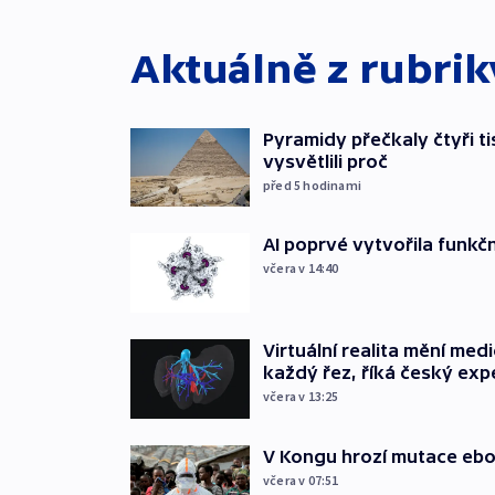
Aktuálně z rubri
Pyramidy přečkaly čtyři ti
vysvětlili proč
před 5
hodinami
AI poprvé vytvořila funkční 
včera v 14:40
Virtuální realita mění medic
každý řez, říká český exp
včera v 13:25
V Kongu hrozí mutace ebol
včera v 07:51