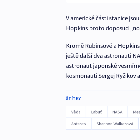
V americké části stanice jso
Hopkins proto doposud „noc
Kromě Rubinsové a Hopkinse
ještě další dva astronauti 
astronaut japonské vesmírné
kosmonauti Sergej Ryžikov a
ŠTÍTKY
Věda
Labuť
NASA
Mez
Antares
Shannon Walkerová