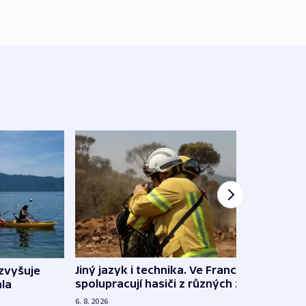
Jiný jazyk i technika. Ve Francii
zvyšuje
„Musí
spolupracují hasiči z různých zemí
la
polit
demo
6. 8. 2026