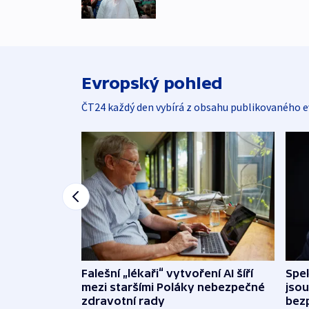
Evropský pohled
ČT24 každý den vybírá z obsahu publikovaného e
Falešní „lékaři“ vytvoření AI šíří
Spe
mezi staršími Poláky nebezpečné
jsou
zdravotní rady
bez