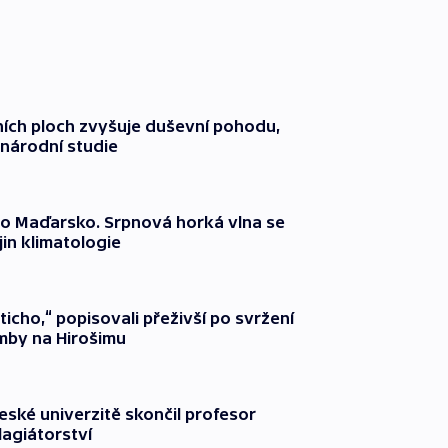
ích ploch zvyšuje duševní pohodu,
národní studie
o Maďarsko. Srpnová horká vlna se
jin klimatologie
ticho,“ popisovali přeživší po svržení
by na Hirošimu
ské univerzitě skončil profesor
lagiátorství