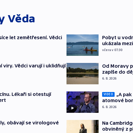
ky
Věda
síce let zemětřesení. Vědci
Pobyt u vodn
ukázala mezi
včera v 07:30
viry. Vědci varují i uklidňují
Od Moravy p
zapíše do dě
6. 8. 2026
ínu. Lékaři si otestují
„A pak 
VIDEO
ert
atomové bom
6. 8. 2026
y, obávají se virologové
Na Cambridge
obviněný z p