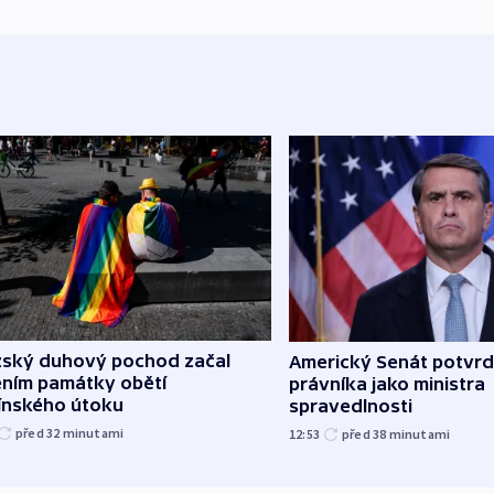
žský duhový pochod začal
Americký Senát potvrd
ěním památky obětí
právníka jako ministra
línského útoku
spravedlnosti
před 32
minutami
12:53
před 38
minutami