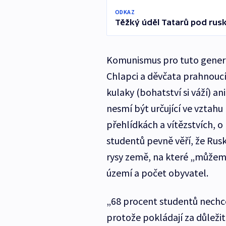
ODKAZ
Těžký úděl Tatarů pod ruskou
Komunismus pro tuto genera
Chlapci a děvčata prahnoucí
kulaky (bohatství si váží) an
nesmí být určující ve vztahu 
přehlídkách a vítězstvích, o
studentů pevně věří, že Rus
rysy země, na které „můžeme b
území a počet obyvatel.
„68 procent studentů nechce 
protože pokládají za důležit