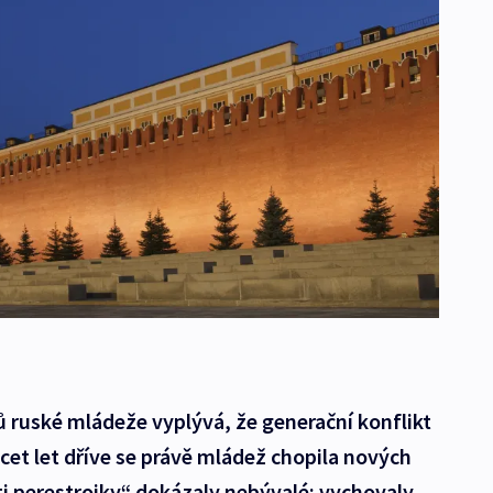
 ruské mládeže vyplývá, že generační konflikt
acet let dříve se právě mládež chopila nových
i perestrojky“ dokázaly nebývalé: vychovaly