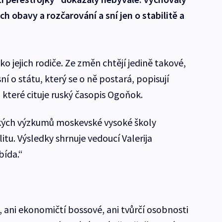
jich obavy a rozčarování a sní jen o stabilitě a
ako jejich rodiče. Ze změn chtějí jedině takové,
sní o státu, který se o ně postará, popisují
které cituje ruský časopis Ogoňok.
ckých výzkumů moskevské vysoké školy
tu. Výsledky shrnuje vedoucí Valerija
bída.“
i, ani ekonomičtí bossové, ani tvůrčí osobnosti