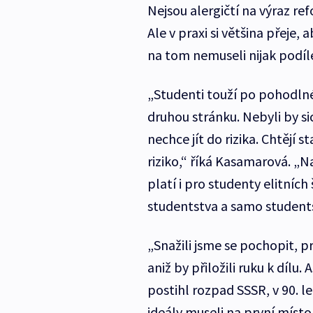
Nejsou alergičtí na výraz ref
Ale v praxi si většina přeje, 
na tom nemuseli nijak podíl
„Studenti touží po pohodlném
druhou stránku. Nebyli by si
nechce jít do rizika. Chtějí 
riziko,“ říká Kasamarová. „Na 
platí i pro studenty elitních
studentstva a samo student
„Snažili jsme se pochopit, pr
aniž by přiložili ruku k dílu.
postihl rozpad SSSR, v 90. le
ideály museli na první místo