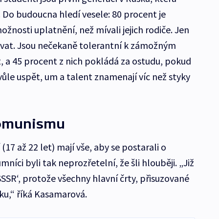
 Do budoucna hledí vesele: 80 procent je
ožnosti uplatnění, než mívali jejich rodiče. Jen
covat. Jsou nečekaně tolerantní k zámožným
, a 45 procent z nich pokládá za ostudu, pokud
 vůle uspět, um a talent znamenají víc než styky
komunismu
(17 až 22 let) mají vše, aby se postarali o
íci byli tak neprozřetelní, že šli hlouběji. „Již
v SSSR‘, protože všechny hlavní črty, přisuzované
ku,“ říká Kasamarová.