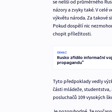
se neliší od průměrného Rusa
názory a zvyky také. V celé 
výkvětu národa. Za takové s
Pokud dospělí nic nezmohou,
chopit příležitosti.
ODKAZ
Rusko zřídilo informační vo
propagandu“
Tyto předpoklady vedly výz
části mládeže, studentstva,
posluchačů 109 vysokých škol.
Je pozoruhodné, že současní 