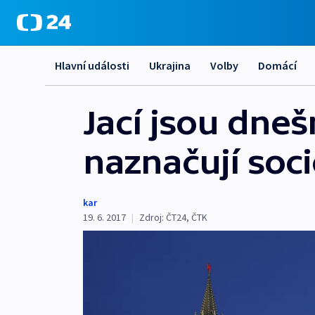
Hlavní události
Ukrajina
Volby
Domácí
Jací jsou dne
naznačují soci
kar
19. 6. 2017
|
Zdroj:
ČT24
,
ČTK