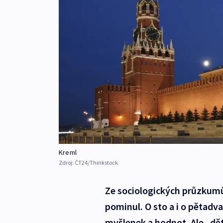
Kreml
Zdroj:
ČT24/Thinkstock
Ze sociologických průzkumů
pominul. O sto a i o pětadv
myšlenek a hodnot. Ale „dět