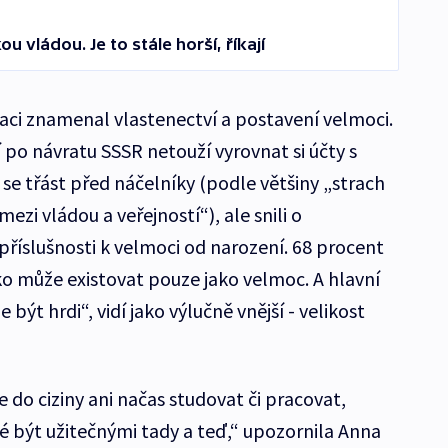
 vládou. Je to stále horší, říkají
ci znamenal vlastenectví a postavení velmoci.
 po návratu SSSR netouží vyrovnat si účty s
i se třást před náčelníky (podle většiny „strach
mezi vládou a veřejností“), ale snili o
 příslušnosti k velmoci od narození. 68 procent
ko může existovat pouze jako velmoc. A hlavní
ýt hrdi“, vidí jako výlučně vnější - velikost
do ciziny ani načas studovat či pracovat,
é být užitečnými tady a teď,“ upozornila Anna