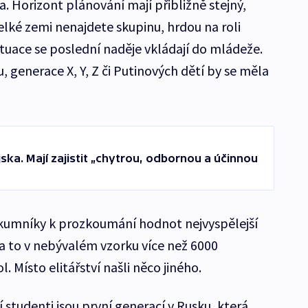
. Horizont plánování mají přibližně stejný,
velké zemi nenajdete skupinu, hrdou na roli
ituace se poslední naděje vkládají do mládeže.
 generace X, Y, Z či Putinových dětí by se měla
jska. Mají zajistit „chytrou, odbornou a účinnou
kumníky k prozkoumání hodnot nejvyspělejší
 a to v nebývalém vzorku více než 6000
 Místo elitářství našli něco jiného.
studenti jsou první generací v Rusku, která