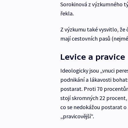
Sorokinová z výzkumného tý
řekla.
Z výzkumu také vysvitlo, že 
mají cestovních pasů (nejmén
Levice a pravice
Ideologicky jsou „vnuci pere
podnikání a lákavosti bohats
postarat. Proti 70 procentům
stojí skromných 22 procent,
co se nedokážou postarat o s
„pravicovější“.