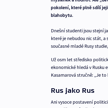
pokolení, které plně sdílí je
blahobytu.
Dnešní studenti jsou stejní j
které je nebudou nic stát, a 
současné mladé Rusy studie, 
Už osm let středisko politi
ekonomické hledá v Rusku eli
Kasamarová stručně: „Je to 
Rus jako Rus
Ani vysoce postavení politic