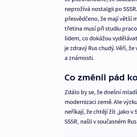
neprožívá nostalgii po SSSR.
přesvědčeno, že mají větší m
třetina musí při studiu pra
lidem, co dokážou vydělávat
je zdravý Rus chudý. Věří, že
a známosti.
Co změnil pád 
Zdálo by se, že dnešní mladí 
modernizaci země. Ale výzkumn
neříkají, že chtějí žít ,jako 
SSSR, našli v současném Rus