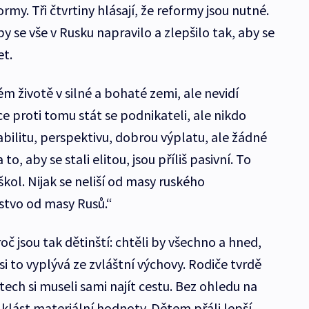
ormy. Tři čtvrtiny hlásají, že reformy jsou nutné.
aby se vše v Rusku napravilo a zlepšilo tak, aby se
et.
 životě v silné a bohaté zemi, ale nevidí
ce proti tomu stát se podnikateli, ale nikdo
stabilitu, perspektivu, dobrou výplatu, ale žádné
to, aby se stali elitou, jsou příliš pasivní. To
 škol. Nijak se neliší od masy ruského
stvo od masy Rusů.“
oč jsou tak dětinští: chtěli by všechno a hned,
 Asi to vyplývá ze zvláštní výchovy. Rodiče tvrdě
tech si museli sami najít cestu. Bez ohledu na
 klást materiální hodnoty. Dětem přáli lepší