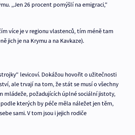
mu. „Jen 26 procent pomýšlí na emigraci,“
čím více je v regionu vlastenců, tím méně tam
ě jich je na Krymu a na Kavkaze).
strojky“ levicoví. Dokážou hovořit o užitečnosti
tví, ale trvají na tom, že stát se musí o všechny
 mládeže, požadujících úplné sociální jistoty,
 podle kterých by péče měla náležet jen těm,
ebe sami. V tom jsou i jejich rodiče