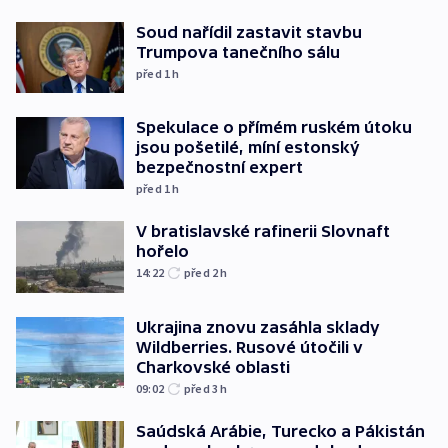
Soud nařídil zastavit stavbu
Trumpova tanečního sálu
před 1
h
Spekulace o přímém ruském útoku
jsou pošetilé, míní estonský
bezpečnostní expert
před 1
h
V bratislavské rafinerii Slovnaft
hořelo
14:22
před 2
h
Ukrajina znovu zasáhla sklady
Wildberries. Rusové útočili v
Charkovské oblasti
09:02
před 3
h
Saúdská Arábie, Turecko a Pákistán