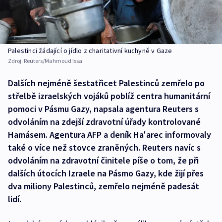
Palestinci žádající o jídlo z charitativní kuchyně v Gaze
Zdroj:
Reuters/Mahmoud Issa
Dalších nejméně šestatřicet Palestinců zemřelo po
střelbě izraelských vojáků poblíž centra humanitární
pomoci v Pásmu Gazy, napsala agentura Reuters s
odvoláním na zdejší zdravotní úřady kontrolované
Hamásem. Agentura AFP a deník Ha'arec informovaly
také o více než stovce zraněných. Reuters navíc s
odvoláním na zdravotní činitele píše o tom, že při
dalších útocích Izraele na Pásmo Gazy, kde žijí přes
dva miliony Palestinců, zemřelo nejméně padesát
lidí.