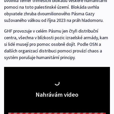
uvolnila téměř tříměsíční blokádu veškeré humanitární
pomoci na toto palestinské území. Blokáda uvrhla
obyvatele zhruba dvoumilionového Pásma Gazy
sužovaného válkou od října 2023 na práh hladomoru.
GHF provozuje v celém Pásmu jen čtyři distribuční
centra, všechna v blízkosti pozic izraelské armády, kam
si lidé musejí pro pomoc osobně dojít. Podle OSN a
dalších organizací distribuci pomoci provází chaos a
systém porušuje humanitární principy.
Nahrávám video