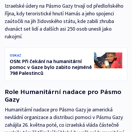
Izraelské údery na Pásmo Gazy trvají od předloňského
října, kdy teroristické hnutí Hamás a jeho spojenci
zaútočili na jih židovského státu, kde zabili zhruba
dvanáct set lidí a dalších asi 250 osob unesli jako
rukojmí.
ODKAZ
OSN: Při čekání na humanitární
pomoc v Gaze bylo zabito nejméně
798 Palestinců
Role Humanitární nadace pro Pásmo
Gazy
Humanitární nadace pro Pásmo Gazy je americká
nevládní organizace a distribuci pomoci v Pásmu Gazy
zahájila 26. května poté, co izraelská vláda částečně