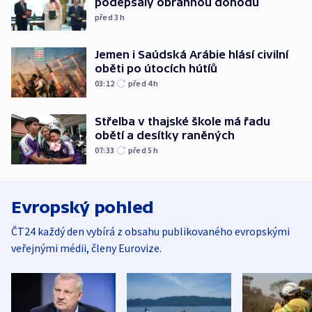
podepsaly obrannou dohodu
před 3
h
Jemen i Saúdská Arábie hlásí civilní
oběti po útocích hútíů
03:12
před 4
h
Střelba v thajské škole má řadu
obětí a desítky raněných
07:33
před 5
h
Evropský pohled
ČT24 každý den vybírá z obsahu publikovaného evropskými
veřejnými médii, členy Eurovize.