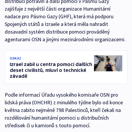
distribuci potravin a další pomoci v Pásmu Gazy
zajišťuje z největší části organizace Humanitární
nadace pro Pásmo Gazy (GHF), která má podporu
Spojených států a Izraele a která měla nahradit
dosavadní systém distribuce pomoci prováděný
agenturami OSN a jinými mezinárodními organizacemi.
ODKAZ
Izrael zabil u centra pomoci dalších
deset civilistů, mluví o technické
závadě
Podle informací Úřadu vysokého komisaře OSN pro
lidská práva (OHCHR) z minulého týdne bylo od konce
května zabito nejméně 798 Palestinců, kteří čekali na
rozdělování humanitární pomoci u distribučních
středisek či u kamionů s touto pomocí.