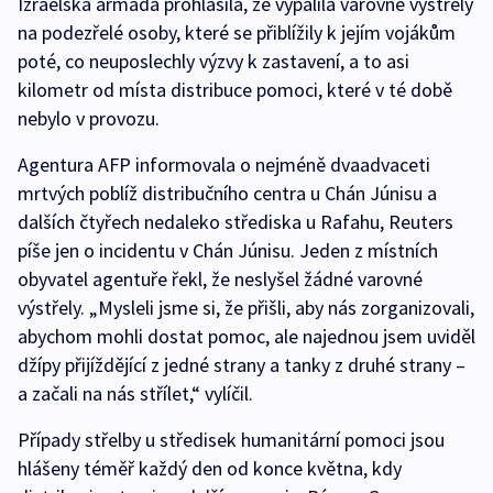
Izraelská armáda prohlásila, že vypálila varovné výstřely
na podezřelé osoby, které se přiblížily k jejím vojákům
poté, co neuposlechly výzvy k zastavení, a to asi
kilometr od místa distribuce pomoci, které v té době
nebylo v provozu.
Agentura AFP informovala o nejméně dvaadvaceti
mrtvých poblíž distribučního centra u Chán Júnisu a
dalších čtyřech nedaleko střediska u Rafahu, Reuters
píše jen o incidentu v Chán Júnisu. Jeden z místních
obyvatel agentuře řekl, že neslyšel žádné varovné
výstřely. „Mysleli jsme si, že přišli, aby nás zorganizovali,
abychom mohli dostat pomoc, ale najednou jsem uviděl
džípy přijíždějící z jedné strany a tanky z druhé strany –
a začali na nás střílet,“ vylíčil.
Případy střelby u středisek humanitární pomoci jsou
hlášeny téměř každý den od konce května, kdy