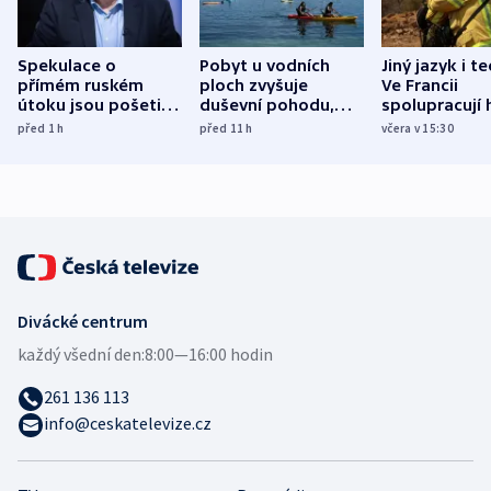
Spekulace o
Pobyt u vodních
Jiný jazyk i t
přímém ruském
ploch zvyšuje
Ve Francii
útoku jsou pošetilé,
duševní pohodu,
spolupracují h
míní estonský
ukázala
různých zemí
před 1
h
před 11
h
včera v 15:30
bezpečnostní
mezinárodní studie
expert
Divácké centrum
každý všední den:
8:00—16:00 hodin
261 136 113
info@ceskatelevize.cz