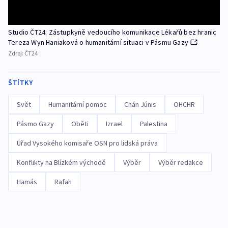
Studio ČT24: Zástupkyně vedoucího komunikace Lékařů bez hranic
Tereza Wyn Haniaková o humanitární situaci v Pásmu Gazy
Zdroj:
ČT24
ŠTÍTKY
Svět
Humanitární pomoc
Chán Júnis
OHCHR
Pásmo Gazy
Oběti
Izrael
Palestina
Úřad Vysokého komisaře OSN pro lidská práva
Konflikty na Blízkém východě
Výběr
Výběr redakce
Hamás
Rafah