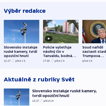
Výběr redakce
Slovensko instaluje
Policie vyšetřuje
Soud nařídil
ruské kamery, tvrdí
násilný čin v
zastavit stav
opoziční hnutí
Tanvaldu, bodná
Trumpova
zranění při něm
tanečního sá
12:27
před 1
h
17:03
před 1
h
před 1
h
utrpěli tři lidé
Aktuálně z rubriky
Svět
Slovensko instaluje ruské kamery,
tvrdí opoziční hnutí
12:27
před 1
h