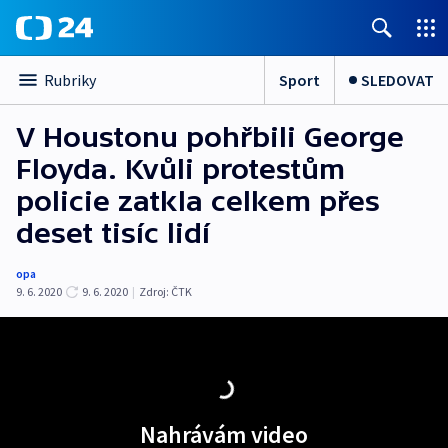
Sport
SLEDOVAT
Rubriky
V Houstonu pohřbili George
Floyda. Kvůli protestům
policie zatkla celkem přes
deset tisíc lidí
opa
9. 6. 2020
9. 6. 2020
|
Zdroj:
ČTK
Nahrávám video