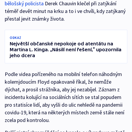
bělošský policista
Derek Chauvin klečel při zatýkání
téměř devět minut na krku a to i ve chvíli, kdy zatýkaný
přestal jevit známky života.
ODKAZ
Největší občanské nepokoje od atentátu na
Martina L. Kinga. „Násilí není řešení,“ upozornila
jeho dcera
Podle videa pořízeného na mobilní telefon náhodným
kolemjdoucím Floyd opakovaně říkal, že nemůže
dýchat, a prosil strážníka, aby jej nezabíjel. Záznam z
incidentu kolující na sociálních sítích se stal popudem
pro statisíce lidí, aby vyšli do ulic nehledě na pandemii
covidu-19, která na některých místech země stále není
zcela pod kontrolou.