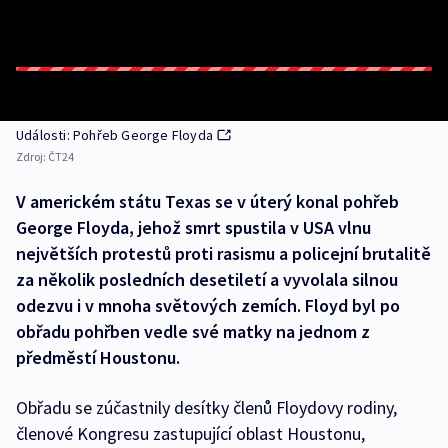
Události: Pohřeb George Floyda
Zdroj:
ČT24
V americkém státu Texas se v úterý konal pohřeb
George Floyda, jehož smrt spustila v USA vlnu
největších protestů proti rasismu a policejní brutalitě
za několik posledních desetiletí a vyvolala silnou
odezvu i v mnoha světových zemích. Floyd byl po
obřadu pohřben vedle své matky na jednom z
předměstí Houstonu.
Obřadu se zúčastnily desítky členů Floydovy rodiny,
členové Kongresu zastupující oblast Houstonu,