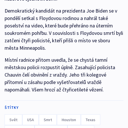
Demokratický kandidát na prezidenta Joe Biden se v
pondělí setkal s Floydovou rodinou a nahrál také
poselství na video, které bude přehráno na úterním
soukromém pohřbu. V souvislosti s Floydovou smrtí byli
zatčeni čtyři policisté, kteří přišli o místo ve sboru
města Minneapolis.
Místní radnice přitom uvedla, že se chystá tamní
městskou policii rozpustit úplně. Zasahující policista
Chauvin čelí obvinění z vraždy. Jeho tři kolegové
přítomní u zásahu podle vyšetřovatelů vraždě
napomáhali. Všem hrozí až čtyřicetileté vězení.
ŠTÍTKY
Svět
USA
Smrt
Houston
Texas