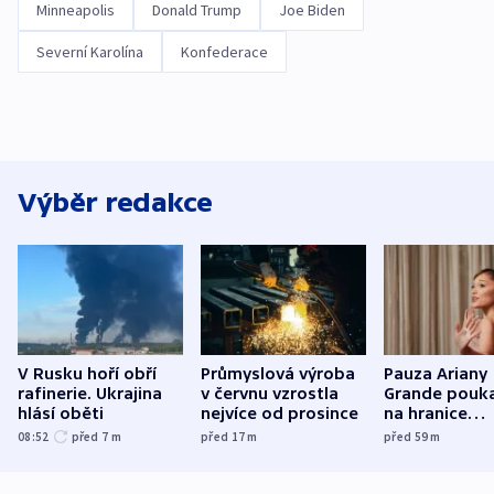
Minneapolis
Donald Trump
Joe Biden
Severní Karolína
Konfederace
Výběr redakce
V Rusku hoří obří
Průmyslová výroba
Pauza Ariany
rafinerie. Ukrajina
v červnu vzrostla
Grande pouk
hlásí oběti
nejvíce od prosince
na hranice
fanouškovsk
08:52
před 7
m
před 17
m
před 59
m
zájmu