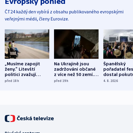
Evropský pohled
ČT24 každý den vybírá z obsahu publikovaného evropskými
veřejnými médii, členy Eurovize.
„Musíme zapojit
Na Ukrajině jsou
Španělský
ženy.“ Litevští
zadržováni občané
pořadatel fes
politici zvažují
z více než 50 zemí.
dostal pokut
dohodu o
Bojovali na straně
nekalé prakti
před 18
h
před 19
h
4. 8. 2026
demografii
Ruska
Divácké centrum