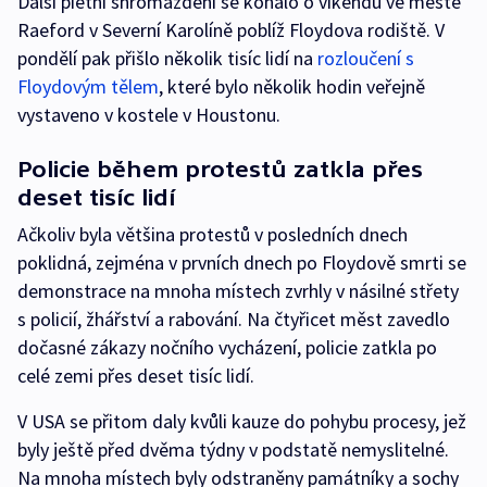
Další pietní shromáždění se konalo o víkendu ve městě
Raeford v Severní Karolíně poblíž Floydova rodiště. V
pondělí pak přišlo několik tisíc lidí na
rozloučení s
Floydovým tělem
, které bylo několik hodin veřejně
vystaveno v kostele v Houstonu.
Policie během protestů zatkla přes
deset tisíc lidí
Ačkoliv byla většina protestů v posledních dnech
poklidná, zejména v prvních dnech po Floydově smrti se
demonstrace na mnoha místech zvrhly v násilné střety
s policií, žhářství a rabování. Na čtyřicet měst zavedlo
dočasné zákazy nočního vycházení, policie zatkla po
celé zemi přes deset tisíc lidí.
V USA se přitom daly kvůli kauze do pohybu procesy, jež
byly ještě před dvěma týdny v podstatě nemyslitelné.
Na mnoha místech byly odstraněny památníky a sochy