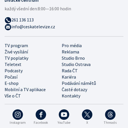
každý všední den:
8:00—16:00 hodin
261 136 113
info@ceskatelevize.cz
TV program
Pro média
Živé vysílání
Reklama
TV poplatky
Studio Brno
Teletext
Studio Ostrava
Podcasty
Rada ČT
Počasí
Kariéra
E-shop
Podávání námětů
Mobilní a TV aplikace
Časté dotazy
Vše o ČT
Kontakty
Instagram
Facebook
YouTube
X
Threads