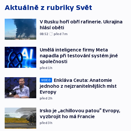
Aktuálně z rubriky
Svět
V Rusku hoří obří rafinerie. Ukrajina
hlásí oběti
08:52
před 7
m
Umělá inteligence firmy Meta
napadla při testování systém jiné
společnosti
před 1
h
Enkláva Ceuta: Anatomie
VIDEO
jednoho z nejzranitelnějších míst
Evropy
před 2
h
Irsko je „achillovou patou“ Evropy,
vyzbrojit ho má Francie
před 3
h