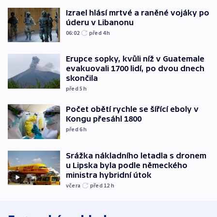
Izrael hlásí mrtvé a raněné vojáky po
úderu v Libanonu
06:02
před 4
h
Erupce sopky, kvůli níž v Guatemale
evakuovali 1700 lidí, po dvou dnech
skončila
před 5
h
Počet obětí rychle se šířící eboly v
Kongu přesáhl 1800
před 6
h
Srážka nákladního letadla s dronem
u Lipska byla podle německého
ministra hybridní útok
včera
před 12
h