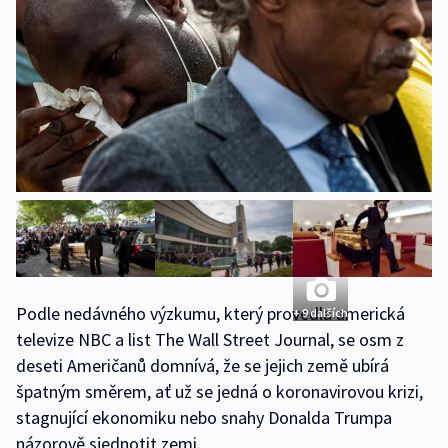
Podle nedávného výzkumu, který provedla americká
+ 9 dalších
televize NBC a list The Wall Street Journal, se osm z
deseti Američanů domnívá, že se jejich země ubírá
špatným směrem, ať už se jedná o koronavirovou krizi,
stagnující ekonomiku nebo snahy Donalda Trumpa
názorově sjednotit zemi.