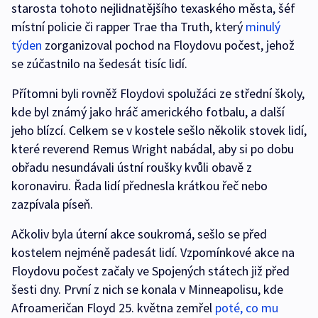
starosta tohoto nejlidnatějšího texaského města, šéf
místní policie či rapper Trae tha Truth, který
minulý
týden
zorganizoval pochod na Floydovu počest, jehož
se zúčastnilo na šedesát tisíc lidí.
Přítomni byli rovněž Floydovi spolužáci ze střední školy,
kde byl známý jako hráč amerického fotbalu, a další
jeho blízcí. Celkem se v kostele sešlo několik stovek lidí,
které reverend Remus Wright nabádal, aby si po dobu
obřadu nesundávali ústní roušky kvůli obavě z
koronaviru. Řada lidí přednesla krátkou řeč nebo
zazpívala píseň.
Ačkoliv byla úterní akce soukromá, sešlo se před
kostelem nejméně padesát lidí. Vzpomínkové akce na
Floydovu počest začaly ve Spojených státech již před
šesti dny. První z nich se konala v Minneapolisu, kde
Afroameričan Floyd 25. května zemřel
poté, co mu