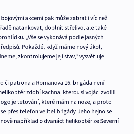
 bojovými akcemi pak může zabrat i víc než
 řadě natankovat, doplnit střelivo, ale také
 prohlídku. „Vše se vykonává podle jasných
 předpisů. Pokaždé, když máme nový úkol,
neme, zkontrolujeme její stav,“ vysvětluje
o či patrona a Romanova 16. brigáda není
helikoptér zdobí kachna, kterou si vojáci zvolili
logo je tetování, které mám na noze, a proto
se přes telefon velitel brigády. Jeho hejno se
 nově například o dvanáct helikoptér ze Severní