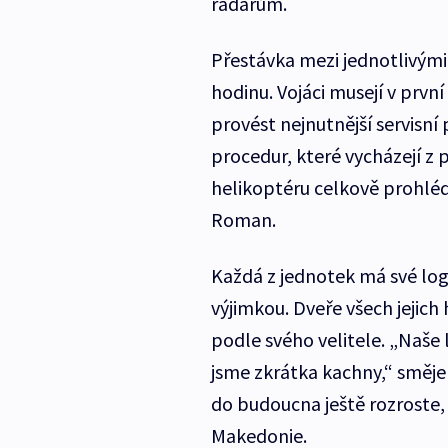
radarům.
Přestávka mezi jednotlivými
hodinu. Vojáci musejí v první
provést nejnutnější servisní
procedur, které vycházejí z
helikoptéru celkově prohléd
Roman.
Každá z jednotek má své log
výjimkou. Dveře všech jejich 
podle svého velitele. „Naše 
jsme zkrátka kachny,“ směje 
do budoucna ještě rozroste,
Makedonie.