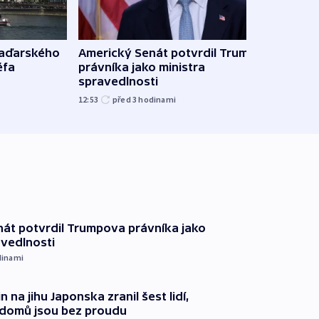
Ruský
maďarského
Americký Senát potvrdil Trumpova
čtyři 
éfa
právníka jako ministra
spravedlnosti
08:20
12:53
před 3
hodinami
át potvrdil Trumpova právníka jako
avedlnosti
dinami
n na jihu Japonska zranil šest lidí,
c domů jsou bez proudu