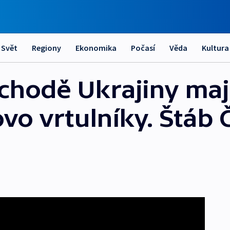
Svět
Regiony
Ekonomika
Počasí
Věda
Kultura
ýchodě Ukrajiny maj
ovo vrtulníky. Štáb 