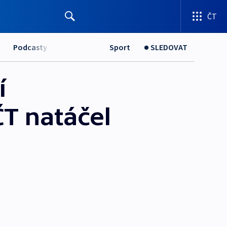
ČT
Podcasty
Sport
SLEDOVAT
í
ČT natáčel