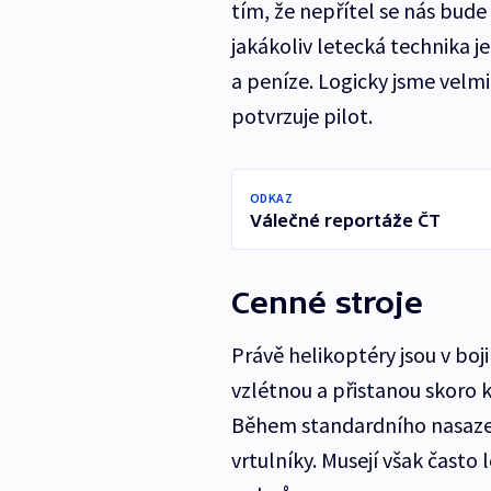
tím, že nepřítel se nás bude
jakákoliv letecká technika j
a peníze. Logicky jsme velm
potvrzuje pilot.
ODKAZ
Válečné reportáže ČT
Cenné stroje
Právě helikoptéry jsou v boj
vzlétnou a přistanou skoro kd
Během standardního nasazení
vrtulníky. Musejí však často