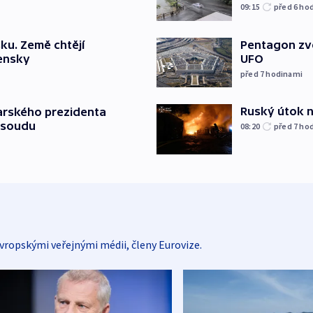
09:15
před 6
ho
ku. Země chtějí
Pentagon zve
jensky
UFO
před 7
hodinami
Ruský útok na
arského prezidenta
 soudu
08:20
před 7
ho
vropskými veřejnými médii, členy Eurovize.