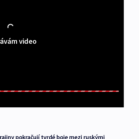
ávám video
jiny pokračují tvrdé boje mezi ruskými