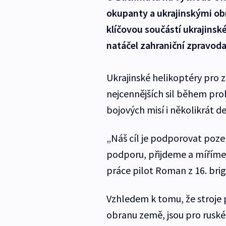
okupanty a ukrajinskými obr
klíčovou součástí ukrajinské
natáčel zahraniční zpravoda
Ukrajinské helikoptéry pro 
nejcennějších sil během prob
bojových misí i několikrát d
„Náš cíl je podporovat pozemn
podporu, přijdeme a míříme n
práce pilot Roman z 16. bri
Vzhledem k tomu, že stroje p
obranu země, jsou pro rusk