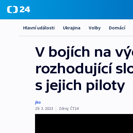
Hlavní události
Ukrajina
Volby
Domácí
V bojích na v
rozhodující sl
s jejich piloty
jko
29. 3. 2023
|
Zdroj:
ČT24