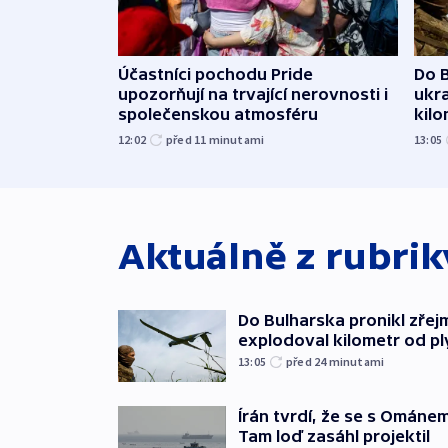
Účastníci pochodu Pride
Do B
upozorňují na trvající nerovnosti i
ukra
společenskou atmosféru
kil
12:02
před 11
minutami
13:05
Aktuálně z rubri
Do Bulharska pronikl zřej
explodoval kilometr od p
13:05
před 24
minutami
Írán tvrdí, že se s Ománe
Tam loď zasáhl projektil