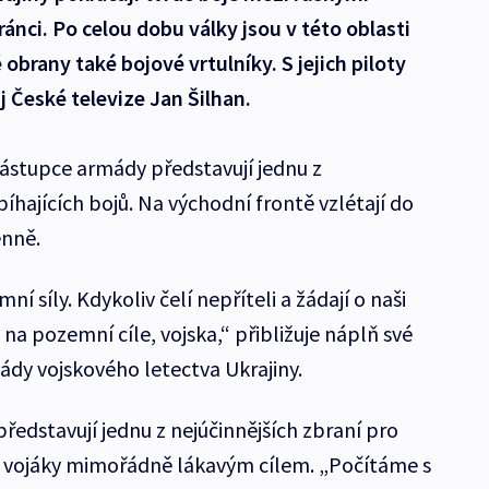
ánci. Po celou dobu války jsou v této oblasti
 obrany také bojové vrtulníky. S jejich piloty
j České televize Jan Šilhan.
zástupce armády představují jednu z
íhajících bojů. Na východní frontě vzlétají do
enně.
í síly. Kdykoliv čelí nepříteli a žádají o naši
a pozemní cíle, vojska,“ přibližuje náplň své
gády vojskového letectva Ukrajiny.
ředstavují jednu z nejúčinnějších zbraní pro
é vojáky mimořádně lákavým cílem. „Počítáme s