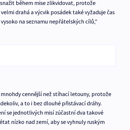
 snažit během mise zlikvidovat, protože
e velmi drahá a výcvik posádek také vyžaduje čas
i vysoko na seznamu nepřátelských cílů,“
i mnohdy cennější než stíhací letouny, protože
ekoliv, a to i bez dlouhé přistávací dráhy.
 se jednotlivých misí zúčastní dva takové
 létat nízko nad zemí, aby se vyhnuly ruským