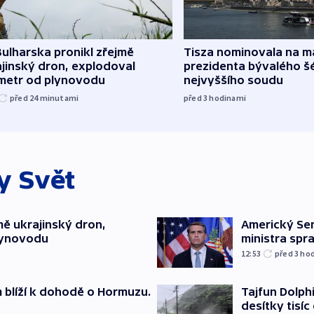
ulharska pronikl zřejmě
Tisza nominovala na 
jinský dron, explodoval
prezidenta bývalého š
ometr od plynovodu
nejvyššího soudu
před 24
minutami
před 3
hodinami
ky
Svět
mě ukrajinský dron,
Americký Sen
lynovodu
ministra spr
12:53
před 3
ho
m blíží k dohodě o Hormuzu.
Tajfun Dolphi
desítky tisí