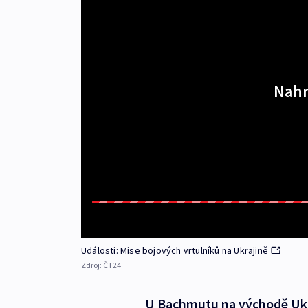
Nahr
Události: Mise bojových vrtulníků na Ukrajině
Zdroj:
ČT24
U Bachmutu na východě Ukra