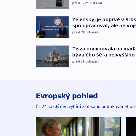
před 37
minutami
Zelenskyj je poprvé v Srbs
spolupracovat, ale ne vo
před 2
hodinami
Tisza nominovala na maď
bývalého šéfa nejvyššího
před 3
hodinami
Evropský pohled
ČT24 každý den vybírá z obsahu publikovaného e