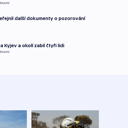
dinami
řejnil další dokumenty o pozorování
 Kyjev a okolí zabil čtyři lidi
dinami