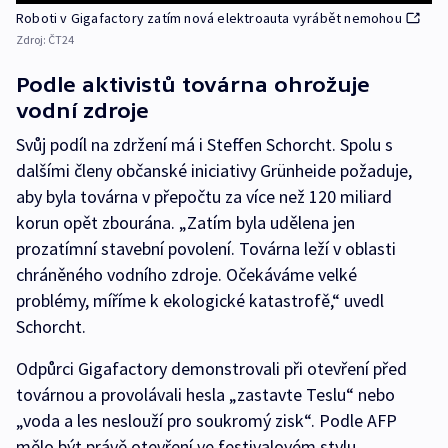
Roboti v Gigafactory zatím nová elektroauta vyrábět nemohou
Zdroj:
ČT24
Podle aktivistů továrna ohrožuje
vodní zdroje
Svůj podíl na zdržení má i Steffen Schorcht. Spolu s
dalšími členy občanské iniciativy Grünheide požaduje,
aby byla továrna v přepočtu za více než 120 miliard
korun opět zbourána. „Zatím byla udělena jen
prozatímní stavební povolení. Továrna leží v oblasti
chráněného vodního zdroje. Očekáváme velké
problémy, míříme k ekologické katastrofě,“ uvedl
Schorcht.
Odpůrci Gigafactory demonstrovali při otevření před
továrnou a provolávali hesla „zastavte Teslu“ nebo
„voda a les neslouží pro soukromý zisk“. Podle AFP
mělo být právě otevření ve festivalovém stylu