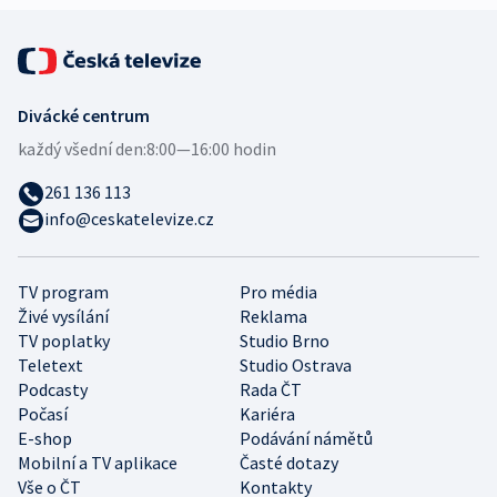
Divácké centrum
každý všední den:
8:00—16:00 hodin
261 136 113
info@ceskatelevize.cz
TV program
Pro média
Živé vysílání
Reklama
TV poplatky
Studio Brno
Teletext
Studio Ostrava
Podcasty
Rada ČT
Počasí
Kariéra
E-shop
Podávání námětů
Mobilní a TV aplikace
Časté dotazy
Vše o ČT
Kontakty