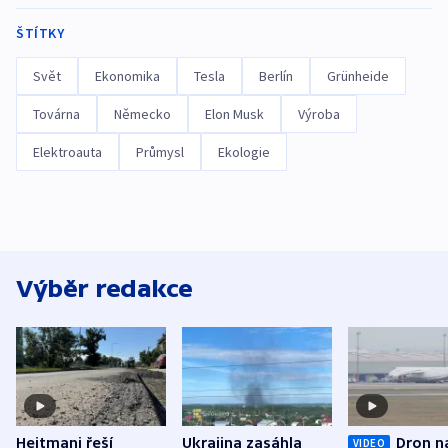
ŠTÍTKY
Svět
Ekonomika
Tesla
Berlín
Grünheide
Továrna
Německo
Elon Musk
Výroba
Elektroauta
Průmysl
Ekologie
Výběr redakce
Hejtmani řeší
Ukrajina zasáhla
Dron n
VIDEO