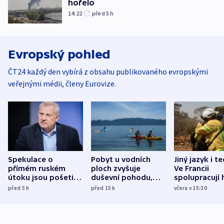
hořelo
14:22
před 5
h
Evropský pohled
ČT24 každý den vybírá z obsahu publikovaného evropskými
veřejnými médii, členy Eurovize.
Spekulace o
Pobyt u vodních
Jiný jazyk i t
přímém ruském
ploch zvyšuje
Ve Francii
útoku jsou pošetilé,
duševní pohodu,
spolupracují h
míní estonský
ukázala
různých zemí
před 5
h
před 15
h
včera v 15:30
bezpečnostní
mezinárodní studie
expert