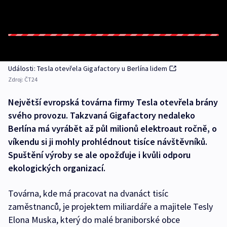
Události: Tesla otevřela Gigafactory u Berlína lidem
Zdroj:
ČT24
Největší evropská továrna firmy Tesla otevřela brány
svého provozu. Takzvaná Gigafactory nedaleko
Berlína má vyrábět až půl milionů elektroaut ročně, o
víkendu si ji mohly prohlédnout tisíce návštěvníků.
Spuštění výroby se ale opožďuje i kvůli odporu
ekologických organizací.
Továrna, kde má pracovat na dvanáct tisíc
zaměstnanců, je projektem miliardáře a majitele Tesly
Elona Muska, který do malé braniborské obce