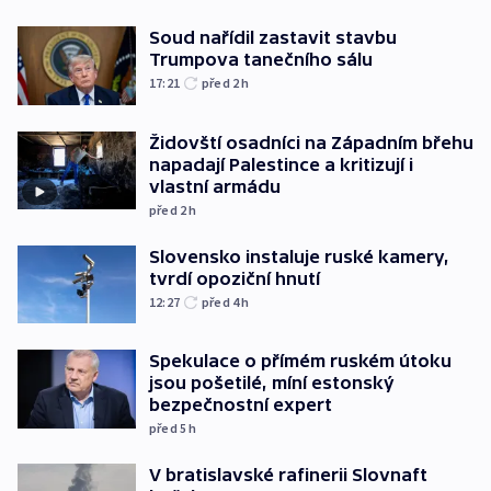
Soud nařídil zastavit stavbu
Trumpova tanečního sálu
17:21
před 2
h
Židovští osadníci na Západním břehu
napadají Palestince a kritizují i
vlastní armádu
před 2
h
Slovensko instaluje ruské kamery,
tvrdí opoziční hnutí
12:27
před 4
h
Spekulace o přímém ruském útoku
jsou pošetilé, míní estonský
bezpečnostní expert
před 5
h
V bratislavské rafinerii Slovnaft