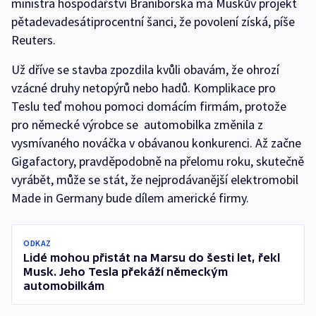
ministra hospodářství Braniborska má Muskův projekt
pětadevadesátiprocentní šanci, že povolení získá, píše
Reuters.
Už dříve se stavba zpozdila kvůli obavám, že ohrozí
vzácné druhy netopýrů nebo hadů. Komplikace pro
Teslu teď mohou pomoci domácím firmám, protože
pro německé výrobce se automobilka změnila z
vysmívaného nováčka v obávanou konkurenci. Až začne
Gigafactory, pravděpodobně na přelomu roku, skutečně
vyrábět, může se stát, že nejprodávanější elektromobil
Made in Germany bude dílem americké firmy.
ODKAZ
Lidé mohou přistát na Marsu do šesti let, řekl
Musk. Jeho Tesla překáží německým
automobilkám