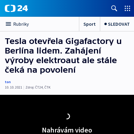
Sport
SLEDOVAT
Rubriky
Tesla otevřela Gigafactory u
Berlína lidem. Zahájení
výroby elektroaut ale stále
čeká na povolení
ton
10. 10. 2021
|
Zdroj:
ČT24
,
ČTK
Nahrávám video