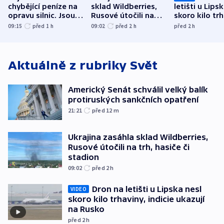
chybějící peníze na
sklad Wildberries,
letišti u Lips
opravu silnic. Jsou
Rusové útočili na
skoro kilo trh
nenárokové, namítá
trh, hasiče či
indicie ukazuj
09:15
před 1
h
09:02
před 2
h
před 2
h
ministerstvo
stadion
Rusko
Aktuálně z rubriky
Svět
Americký Senát schválil velký balík
protiruských sankčních opatření
21:21
před 12
m
Ukrajina zasáhla sklad Wildberries,
Rusové útočili na trh, hasiče či
stadion
09:02
před 2
h
Dron na letišti u Lipska nesl
VIDEO
skoro kilo trhaviny, indicie ukazují
na Rusko
před 2
h