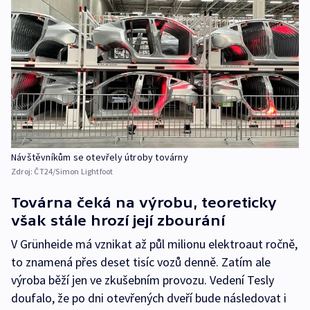
Návštěvníkům se otevřely útroby továrny
Zdroj:
ČT24/Simon Lightfoot
Továrna čeká na výrobu, teoreticky
však stále hrozí její zbourání
V Grünheide má vznikat až půl milionu elektroaut ročně,
to znamená přes deset tisíc vozů denně. Zatím ale
výroba běží jen ve zkušebním provozu. Vedení Tesly
doufalo, že po dni otevřených dveří bude následovat i