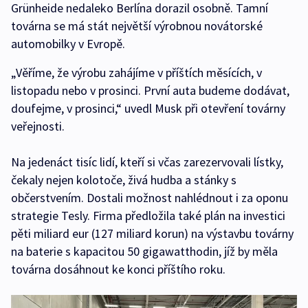
Grünheide nedaleko Berlína dorazil osobně. Tamní
továrna se má stát největší výrobnou novátorské
automobilky v Evropě.
„Věříme, že výrobu zahájíme v příštích měsících, v
listopadu nebo v prosinci. První auta budeme dodávat,
doufejme, v prosinci,“ uvedl Musk při otevření továrny
veřejnosti.
Na jedenáct tisíc lidí, kteří si včas zarezervovali lístky,
čekaly nejen kolotoče, živá hudba a stánky s
občerstvením. Dostali možnost nahlédnout i za oponu
strategie Tesly. Firma předložila také plán na investici
pěti miliard eur (127 miliard korun) na výstavbu továrny
na baterie s kapacitou 50 gigawatthodin, jíž by měla
továrna dosáhnout ke konci příštího roku.