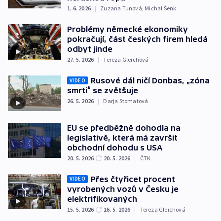
1. 6. 2026
|
Zuzana Tunová
,
Michal Šenk
Problémy německé ekonomiky
pokračují, část českých firem hledá
odbyt jinde
27. 5. 2026
|
Tereza Gleichová
Rusové dál ničí Donbas, „zóna
VIDEO
smrti“ se zvětšuje
26. 5. 2026
|
Darja Stomatová
EU se předběžně dohodla na
legislativě, která má završit
obchodní dohodu s USA
20. 5. 2026
20. 5. 2026
|
ČTK
Přes čtyřicet procent
VIDEO
vyrobených vozů v Česku je
elektrifikovaných
15. 5. 2026
16. 5. 2026
|
Tereza Gleichová