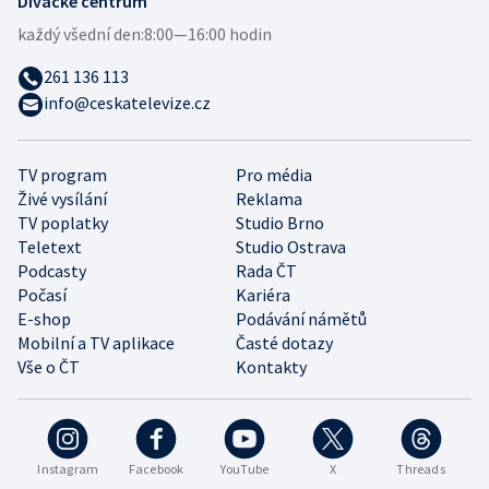
Divácké centrum
každý všední den:
8:00—16:00 hodin
261 136 113
info@ceskatelevize.cz
TV program
Pro média
Živé vysílání
Reklama
TV poplatky
Studio Brno
Teletext
Studio Ostrava
Podcasty
Rada ČT
Počasí
Kariéra
E-shop
Podávání námětů
Mobilní a TV aplikace
Časté dotazy
Vše o ČT
Kontakty
Instagram
Facebook
YouTube
X
Threads