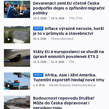
Devatenáct zemí EU včetně Česka
podpořilo dopis o zpřísnění migrační
politiky
19. 6. 2026
19. 6. 2026
|
ČTK
,
ČT24
Inflace výrazně neroste, horší
VIDEO
je to v průmyslu a stavebnictví
16. 6. 2026
|
Tereza Gleichová
Státy EU a europoslanci se shodli na
úpravě emisních povolenek ETS 2
11. 6. 2026
11. 6. 2026
|
ČTK
Afrika, Asie i Jižní Amerika.
VIDEO
Tuzemští exportéři hledají nové trhy
1. 6. 2026
|
Monika Krejsová
,
Kristina Nováková
Budoucnost ropovodu Družba?
Může do Česka dopravovat i
neruskou ropu