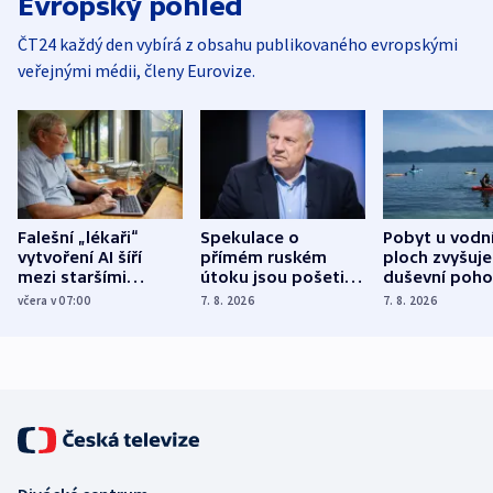
Evropský pohled
ČT24 každý den vybírá z obsahu publikovaného evropskými
veřejnými médii, členy Eurovize.
Falešní „lékaři“
Spekulace o
Pobyt u vodn
vytvoření AI šíří
přímém ruském
ploch zvyšuje
mezi staršími
útoku jsou pošetilé,
duševní poho
Poláky nebezpečné
míní estonský
ukázala
včera v 07:00
7. 8. 2026
7. 8. 2026
zdravotní rady
bezpečnostní
mezinárodní 
expert