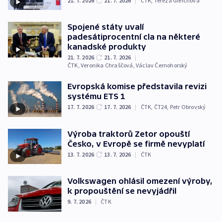
21. 7. 2026
21. 7. 2026
|
ČTK
,
Tereza Gleichová
Spojené státy uvalí
padesátiprocentní cla na některé
kanadské produkty
21. 7. 2026
21. 7. 2026
|
ČTK
,
Veronika Chraščová
,
Václav Černohorský
Evropská komise představila revizi
systému ETS 1
17. 7. 2026
17. 7. 2026
|
ČTK
,
ČT24
,
Petr Obrovský
Výroba traktorů Zetor opouští
Česko, v Evropě se firmě nevyplatí
13. 7. 2026
13. 7. 2026
|
ČTK
Volkswagen ohlásil omezení výroby,
k propouštění se nevyjádřil
9. 7. 2026
|
ČTK