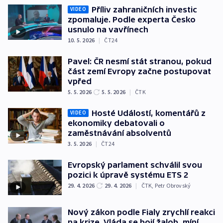
Příliv zahraničních investic
VIDEO
zpomaluje. Podle experta Česko
usnulo na vavřínech
10. 5. 2026
|
ČT24
Pavel: ČR nesmí stát stranou, pokud
část zemí Evropy začne postupovat
vpřed
5. 5. 2026
5. 5. 2026
|
ČTK
Hosté Událostí, komentářů z
VIDEO
ekonomiky debatovali o
zaměstnávání absolventů
3. 5. 2026
|
ČT24
Evropský parlament schválil svou
pozici k úpravě systému ETS 2
29. 4. 2026
29. 4. 2026
|
ČTK
,
Petr Obrovský
Nový zákon podle Fialy zrychlí reakci
na krize. Vláda se bojí žalob, míní