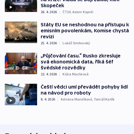
Skopeček
26. 4. 2026
|
ČT24
,
Adam Kaprál
Státy EU se neshodnou na přístupu k
emisním povolenkám, Komise chystá
revizi
25. 4. 2026
|
Lukáš Smrkovský
„Půjčování času.“ Rusko zkresluje
svá ekonomická data, říká šéf
švédské rozvědky
22. 4. 2026
|
Klára Machková
Čeští vědci umí převádět pohyby lidí
na návod pro roboty
8. 4. 2026
|
Adriana Mandíková
,
Tomáš Karlík