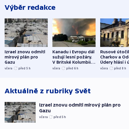
Výběr redakce
Izrael znovu odmítl
Kanadu i Evropu dál
Rusové útočil
mírový plán pro
sužují lesní požáry.
Charkov a Od
Gazu
V Britské Kolumbii
Údery hlásí i 
evakuovali tisíce lidí
Bělgorodu
včera
před 5
h
včera
před 6
h
včera
před 8
h
Aktuálně z rubriky
Svět
Izrael znovu odmítl mírový plán pro
Gazu
včera
před 5
h