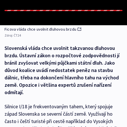
Ficova vláda chce uvolnit dluhovou brzdu
Zdroj:
ČT24
Slovenská vláda chce uvolnit takzvanou dluhovou
brzdu. Ústavní zákon o rozpočtové zodpovědnosti jí
bránil zvyšovat velkými půjčkami státní dluh. Jako
důvod koalice uvádí nedostatek peněz na stavbu
dálnic, třeba na dokončení hlavního tahu na východ
země. Opozice i většina expertů zrušení nařízení
odmítají.
Silnice I/18 je frekventovaným tahem, který spojuje
západ Slovenska se severní částí země. Využívají ho
často i čeští turisté při cestě například do Vysokých