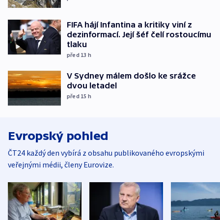
FIFA hájí Infantina a kritiky viní z
dezinformací. Její šéf čelí rostoucímu
tlaku
před 13
h
V Sydney málem došlo ke srážce
dvou letadel
před 15
h
Evropský pohled
ČT24 každý den vybírá z obsahu publikovaného evropskými
veřejnými médii, členy Eurovize.