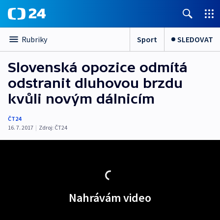
Sport
SLEDOVAT
Rubriky
Slovenská opozice odmítá
odstranit dluhovou brzdu
kvůli novým dálnicím
ČT24
16. 7. 2017
|
Zdroj:
ČT24
Nahrávám video