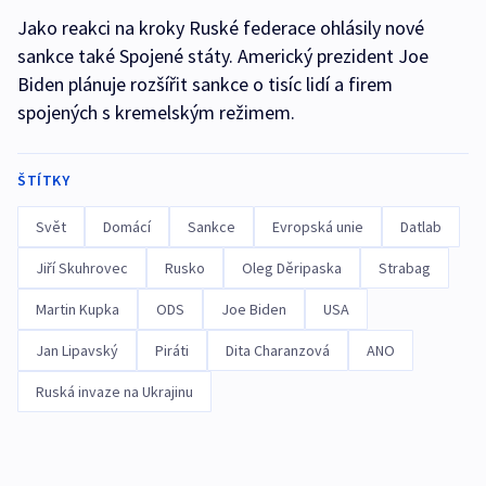
Jako reakci na kroky Ruské federace ohlásily nové
sankce také Spojené státy. Americký prezident Joe
Biden plánuje rozšířit sankce o tisíc lidí a firem
spojených s kremelským režimem.
ŠTÍTKY
Svět
Domácí
Sankce
Evropská unie
Datlab
Jiří Skuhrovec
Rusko
Oleg Děripaska
Strabag
Martin Kupka
ODS
Joe Biden
USA
Jan Lipavský
Piráti
Dita Charanzová
ANO
Ruská invaze na Ukrajinu