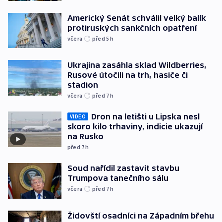
Americký Senát schválil velký balík
protiruských sankčních opatření
včera
před 5
h
Ukrajina zasáhla sklad Wildberries,
Rusové útočili na trh, hasiče či
stadion
včera
před 7
h
Dron na letišti u Lipska nesl
VIDEO
skoro kilo trhaviny, indicie ukazují
na Rusko
před 7
h
Soud nařídil zastavit stavbu
Trumpova tanečního sálu
včera
před 7
h
Židovští osadníci na Západním břehu