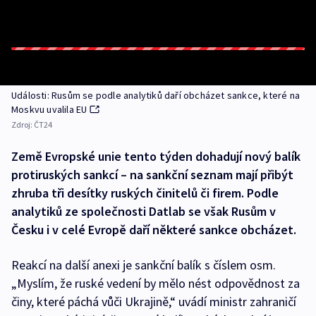
Události: Rusům se podle analytiků daří obcházet sankce, které na
Moskvu uvalila EU
Zdroj:
ČT24
Země Evropské unie tento týden dohadují nový balík
protiruských sankcí – na sankční seznam mají přibýt
zhruba tři desítky ruských činitelů či firem. Podle
analytiků ze společnosti Datlab se však Rusům v
Česku i v celé Evropě daří některé sankce obcházet.
Reakcí na další anexi je sankční balík s číslem osm.
„Myslím, že ruské vedení by mělo nést odpovědnost za
činy, které páchá vůči Ukrajině,“ uvádí ministr zahraničí