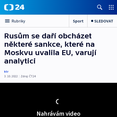
Sport
SLEDOVAT
Rubriky
Rusům se daří obcházet
některé sankce, které na
Moskvu uvalila EU, varují
analytici
ktr
3. 10. 2022
|
Zdroj:
ČT24
Nahrávám video