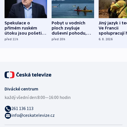
Spekulace o
Pobyt u vodních
Jiný jazyk i t
přímém ruském
ploch zvyšuje
Ve Francii
útoku jsou pošetilé,
duševní pohodu,
spolupracují h
míní estonský
ukázala
různých zemí
před 11
h
před 20
h
6. 8. 2026
bezpečnostní
mezinárodní studie
expert
Divácké centrum
každý všední den:
8:00—16:00 hodin
261 136 113
info@ceskatelevize.cz