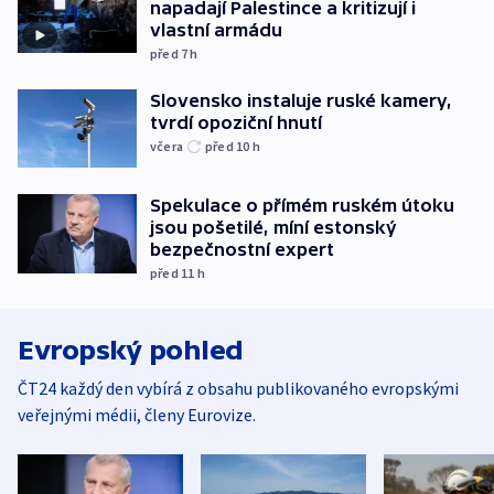
napadají Palestince a kritizují i
vlastní armádu
před 7
h
Slovensko instaluje ruské kamery,
tvrdí opoziční hnutí
včera
před 10
h
Spekulace o přímém ruském útoku
jsou pošetilé, míní estonský
bezpečnostní expert
před 11
h
Evropský pohled
ČT24 každý den vybírá z obsahu publikovaného evropskými
veřejnými médii, členy Eurovize.