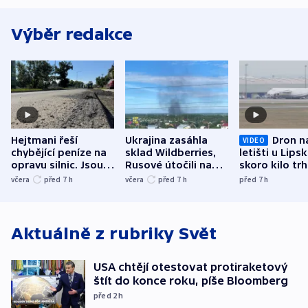
Výběr redakce
Hejtmani řeší
Ukrajina zasáhla
Dron n
VIDEO
chybějící peníze na
sklad Wildberries,
letišti u Lips
opravu silnic. Jsou
Rusové útočili na
skoro kilo trh
nenárokové, namítá
trh, hasiče či
indicie ukazuj
včera
před 7
h
včera
před 7
h
před 7
h
ministerstvo
stadion
Rusko
Aktuálně z rubriky
Svět
USA chtějí otestovat protiraketový
štít do konce roku, píše Bloomberg
před 2
h