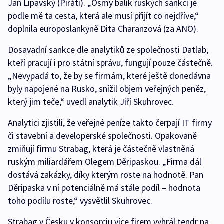
Jan Lipavský (Piráti). „Osmý balík ruských sankcí je
podle mě ta cesta, která ale musí přijít co nejdříve,“
doplnila europoslankyně Dita Charanzová (za ANO).
Dosavadní sankce dle analytiků ze společnosti Datlab,
kteří pracují i pro státní správu, fungují pouze částečně.
„Nevypadá to, že by se firmám, které ještě donedávna
byly napojené na Rusko, snížil objem veřejných peněz,
který jim teče,“ uvedl analytik Jiří Skuhrovec.
Analytici zjistili, že veřejné peníze takto čerpají IT firmy
či stavební a developerské společnosti. Opakovaně
zmiňují firmu Strabag, která je částečně vlastněná
ruským miliardářem Olegem Děripaskou. „Firma dál
dostává zakázky, díky kterým roste na hodnotě. Pan
Děripaska v ní potenciálně má stále podíl – hodnota
toho podílu roste,“ vysvětlil Skuhrovec.
Strabag v Česku v konsorciu více firem vyhrál tendr na