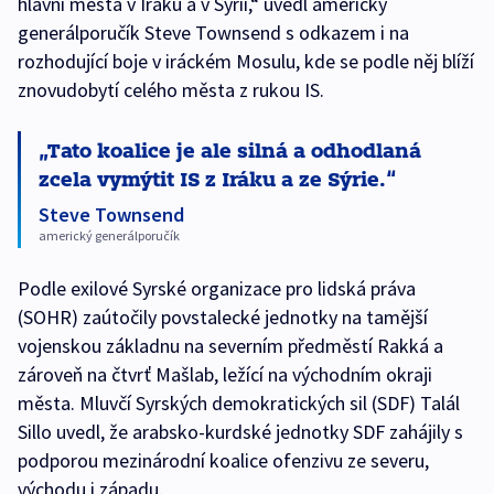
hlavní města v Iráku a v Sýrii,“ uvedl americký
generálporučík Steve Townsend s odkazem i na
rozhodující boje v iráckém Mosulu, kde se podle něj blíží
znovudobytí celého města z rukou IS.
Tato koalice je ale silná a odhodlaná
zcela vymýtit IS z Iráku a ze Sýrie.
Steve Townsend
americký generálporučík
Podle exilové Syrské organizace pro lidská práva
(SOHR) zaútočily povstalecké jednotky na tamější
vojenskou základnu na severním předměstí Rakká a
zároveň na čtvrť Mašlab, ležící na východním okraji
města. Mluvčí Syrských demokratických sil (SDF) Talál
Sillo uvedl, že arabsko-kurdské jednotky SDF zahájily s
podporou mezinárodní koalice ofenzivu ze severu,
východu i západu.