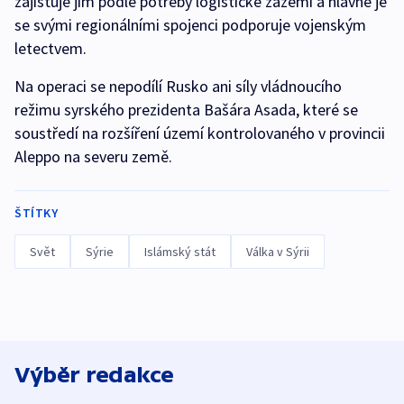
zajišťuje jim podle potřeby logistické zázemí a hlavně je
se svými regionálními spojenci podporuje vojenským
letectvem.
Na operaci se nepodílí Rusko ani síly vládnoucího
režimu syrského prezidenta Bašára Asada, které se
soustředí na rozšíření území kontrolovaného v provincii
Aleppo na severu země.
ŠTÍTKY
Svět
Sýrie
Islámský stát
Válka v Sýrii
Výběr redakce