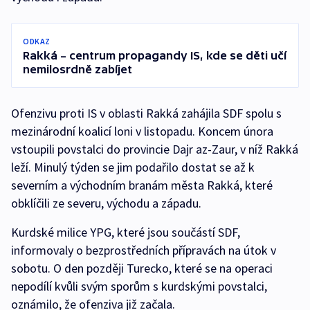
ODKAZ
Rakká – centrum propagandy IS, kde se děti učí
nemilosrdně zabíjet
Ofenzivu proti IS v oblasti Rakká zahájila SDF spolu s
mezinárodní koalicí loni v listopadu. Koncem února
vstoupili povstalci do provincie Dajr az-Zaur, v níž Rakká
leží. Minulý týden se jim podařilo dostat se až k
severním a východním branám města Rakká, které
obklíčili ze severu, východu a západu.
Kurdské milice YPG, které jsou součástí SDF,
informovaly o bezprostředních přípravách na útok v
sobotu. O den později Turecko, které se na operaci
nepodílí kvůli svým sporům s kurdskými povstalci,
oznámilo, že ofenziva již začala.