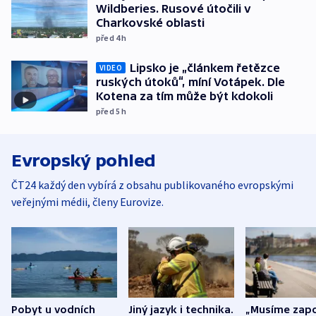
Wildberies. Rusové útočili v
Charkovské oblasti
před 4
h
Lipsko je „článkem řetězce
VIDEO
ruských útoků“, míní Votápek. Dle
Kotena za tím může být kdokoli
před 5
h
Evropský pohled
ČT24 každý den vybírá z obsahu publikovaného evropskými
veřejnými médii, členy Eurovize.
Pobyt u vodních
Jiný jazyk i technika.
„Musíme zapo