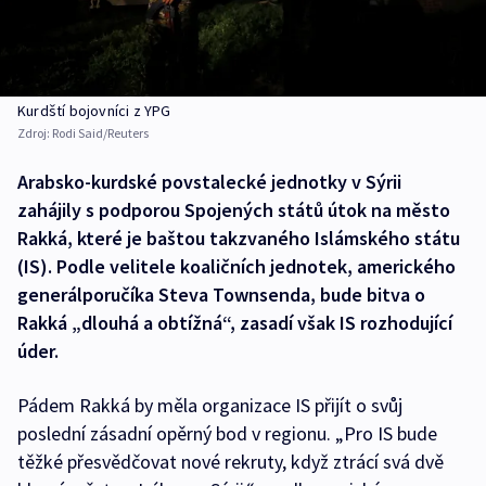
Kurdští bojovníci z YPG
Zdroj:
Rodi Said/Reuters
Arabsko-kurdské povstalecké jednotky v Sýrii
zahájily s podporou Spojených států útok na město
Rakká, které je baštou takzvaného Islámského státu
(IS). Podle velitele koaličních jednotek, amerického
generálporučíka Steva Townsenda, bude bitva o
Rakká „dlouhá a obtížná“, zasadí však IS rozhodující
úder.
Pádem Rakká by měla organizace IS přijít o svůj
poslední zásadní opěrný bod v regionu. „Pro IS bude
těžké přesvědčovat nové rekruty, když ztrácí svá dvě