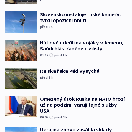
Slovensko instaluje ruské kamery,
tvrdí opoziční hnutí
před 1
h
Hútíové udeřili na vojáky v Jemenu,
Saúdi hlásí raněné civilisty
03:12
před 1
h
Italská řeka Pád vysychá
před 2
h
Omezený útok Ruska na NATO hrozí
už na podzim, varují tajné služby
USA
09:05
před 4
h
Ukrajina znovu zasáhla sklady