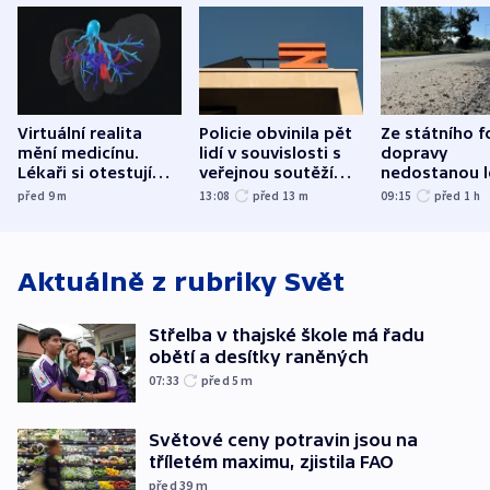
Virtuální realita
Policie obvinila pět
Ze státního 
mění medicínu.
lidí v souvislosti s
dopravy
Lékaři si otestují
veřejnou soutěží
nedostanou l
každý řez, říká
Správy železnic
kraje na silni
před 9
m
13:08
před 13
m
09:15
před 1
h
český expert
korunu, řekl 
Aktuálně z rubriky
Svět
Střelba v thajské škole má řadu
obětí a desítky raněných
07:33
před 5
m
Světové ceny potravin jsou na
tříletém maximu, zjistila FAO
před 39
m