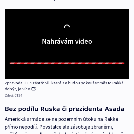
Nahrávám video
Zpravodaj ČT Szántó: Sil, které se budou pokoušet město Rakká
dobýt, je více
Zdroj:
ČT24
Bez podílu Ruska či prezidenta Asada
Americká armáda se na pozemním útoku na Rakká
přímo nepodílí. Povstalce ale zásobuje zbraněmi,