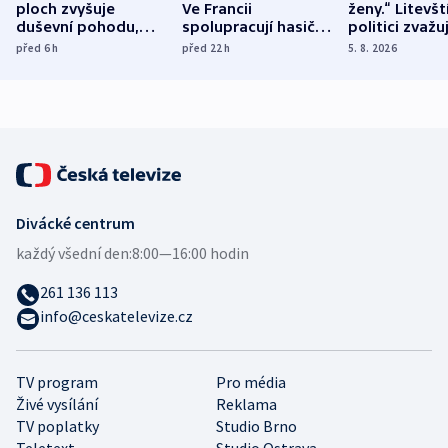
ploch zvyšuje
Ve Francii
ženy.“ Litevšt
duševní pohodu,
spolupracují hasiči z
politici zvažuj
ukázala
různých zemí
dohodu o
před 6
h
před 22
h
5. 8. 2026
mezinárodní studie
demografii
Divácké centrum
každý všední den:
8:00—16:00 hodin
261 136 113
info@ceskatelevize.cz
TV program
Pro média
Živé vysílání
Reklama
TV poplatky
Studio Brno