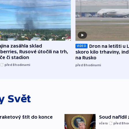
jina zasáhla sklad
Dron na letišti u 
VIDEO
berries, Rusové útočili na trh,
skoro kilo trhaviny, ind
če či stadion
na Rusko
před 8
hodinami
před 8
hodinami
ky
Svět
iraketový štít do konce
Soud nařídil
včera
před 8
ho