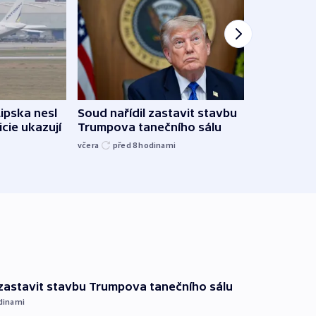
Žido
Lipska nesl
Soud nařídil zastavit stavbu
břehu
icie ukazují
Trumpova tanečního sálu
kriti
včera
před 8
hodinami
před 8
 zastavit stavbu Trumpova tanečního sálu
dinami