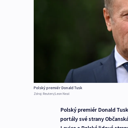
Polský premiér Donald Tusk
Zdroj:
Reuters/Leon Neal
Polský premiér Donald Tusk 
portály své strany Občanská
Levice a Polské lidové stra