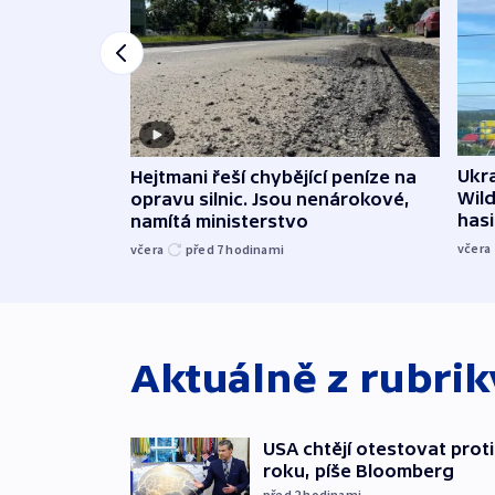
Ukra
Hejtmani řeší chybějící peníze na
Wild
opravu silnic. Jsou nenárokové,
hasi
namítá ministerstvo
včera
včera
před 7
hodinami
Aktuálně z rubri
USA chtějí otestovat prot
roku, píše Bloomberg
před 2
hodinami