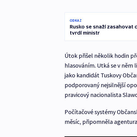
ODKAZ
Rusko se snaží zasahovat 
tvrdí ministr
Útok přišel několik hodin 
hlasováním. Utká se v něm l
jako kandidát Tuskovy Občan
podporovaný nejsilnější opoz
pravicový nacionalista Slaw
Počítačové systémy Občansk
měsíc, připomněla agentura