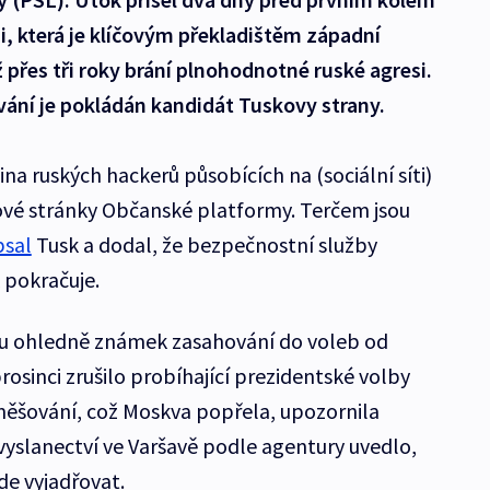
, která je klíčovým překladištěm západní
 přes tři roky brání plnohodnotné ruské agresi.
vání je pokládán kandidát Tuskovy strany.
a ruských hackerů působících na (sociální síti)
vé stránky Občanské platformy. Terčem jsou
psal
Tusk a dodal, že bezpečnostní služby
k pokračuje.
ehu ohledně známek zasahování do voleb od
osinci zrušilo probíhající prezidentské volby
měšování, což Moskva popřela, upozornila
vyslanectví ve Varšavě podle agentury uvedlo,
de vyjadřovat.