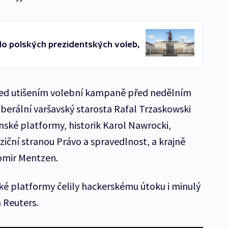
do polských prezidentských voleb,
před utišením volební kampaně před nedělním
iberální varšavský starosta Rafal Trzaskowski
ské platformy, historik Karol Nawrocki,
iční stranou Právo a spravedlnost, a krajně
omir Mentzen.
é platformy čelily hackerskému útoku i minulý
 Reuters.