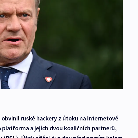
obvinil ruské hackery z útoku na internetové
 platforma a jejích dvou koaličních partnerů,
ny (PSL). Útok přišel dva dny před prvním kolem