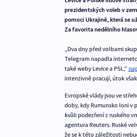
prezidentských voleb v zemi
pomoci Ukrajině, která se už
Za favorita nedělního hlaso
„Dva dny před volbami skupin
Telegram napadla interneto
také weby Levice a PSL,“
na
intenzivně pracují, útok vša
Evropské vlády jsou ve stř
doby, kdy Rumunsko loni v pr
kvůli podezření z ruského v
agentura Reuters. Ruské vel
že se k této záležitosti nebu