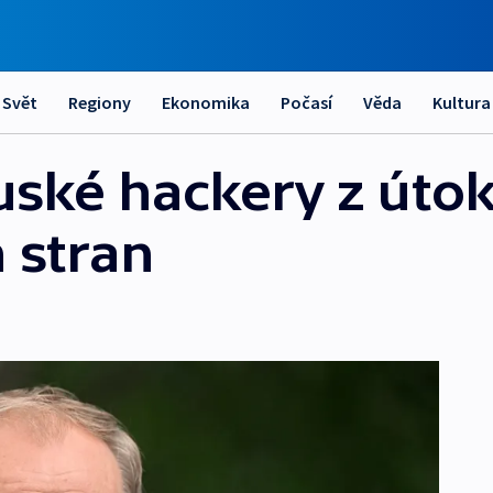
Svět
Regiony
Ekonomika
Počasí
Věda
Kultura
ruské hackery z úto
 stran