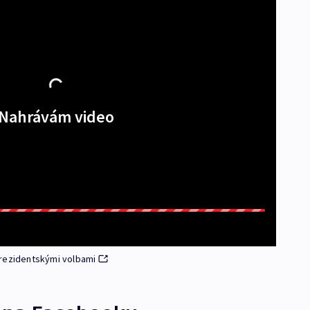
Nahrávám video
prezidentskými volbami