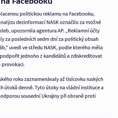
 na Facebooku
 placenou politickou reklamu na Facebooku,
 analýzu dezinformací NASK označilo za možné
oleb, upozornila agentura AP. „Reklamní účty
y za posledních sedm dní za politický obsah
táb,“ uvedl ve středu NASK, podle kterého měla
 podpořit jednoho z kandidátů a zdiskreditovat
o provokaci.
ského roku zaznamenávaly až tisícovku ruských
h útoků denně. Tyto útoky na vládní instituce a
podporou sousední Ukrajiny při obraně proti