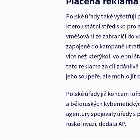
Placená reklama
Polské úřady také vyšetřují
kterou státní středisko pro
vměšování ze zahraničí do v
zapojené do kampaně utratil
více než kterýkoli volební š
tato reklama za cíl zdánlivě
jeho soupeře, ale mohlo jít 
Polské úřady již koncem loň
a běloruských kybernetickýc
agentury spojovaly úřady s 
ruské invazi, dodala AP.