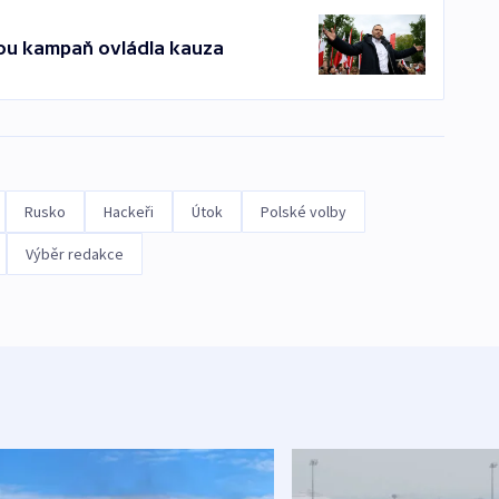
kou kampaň ovládla kauza
Rusko
Hackeři
Útok
Polské volby
Výběr redakce