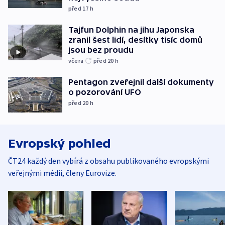
před 17
h
Tajfun Dolphin na jihu Japonska
zranil šest lidí, desítky tisíc domů
jsou bez proudu
včera
před 20
h
Pentagon zveřejnil další dokumenty
o pozorování UFO
před 20
h
Evropský pohled
ČT24 každý den vybírá z obsahu publikovaného evropskými
veřejnými médii, členy Eurovize.