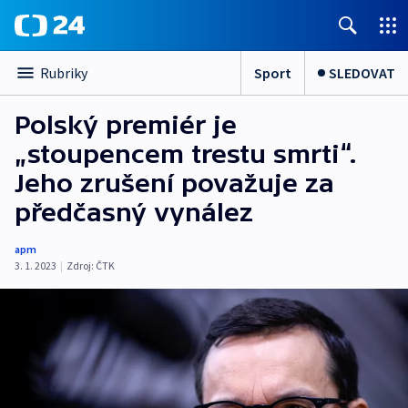
Sport
SLEDOVAT
Rubriky
Polský premiér je
„stoupencem trestu smrti“.
Jeho zrušení považuje za
předčasný vynález
apm
3. 1. 2023
|
Zdroj:
ČTK