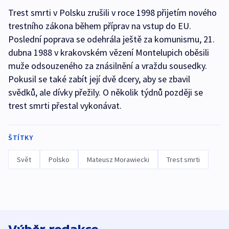
Trest smrti v Polsku zrušili v roce 1998 přijetím nového
trestního zákona během příprav na vstup do EU.
Poslední poprava se odehrála ještě za komunismu, 21.
dubna 1988 v krakovském vězení Montelupich oběsili
muže odsouzeného za znásilnění a vraždu sousedky.
Pokusil se také zabít její dvě dcery, aby se zbavil
svědků, ale dívky přežily. O několik týdnů později se
trest smrti přestal vykonávat.
ŠTÍTKY
Svět
Polsko
Mateusz Morawiecki
Trest smrti