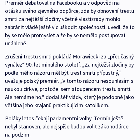
Premiér debatoval na Facebooku a v odpovědi na
otázku svého zjevného odpůrce, zda by obnovení trestu
smrti za nejtěžší zločiny včetně vlastizrady mohlo
zabránit vládě ještě víc uškodit společnosti, uvedl, že to
by se mělo promyslet a že by se nemělo postupovat
unáhleně.
Zrušení trestu smrti pokládá Morawiecki za „předčasný
vynález“ 90. let minulého století. „Za nejtěžší zločiny by
podle mého názoru měl být trest smrti přípustný,“
uvažuje polský premiér. „V tomto názoru nesouhlasím s
naukou církve, protože jsem stoupencem trestu smrti.
Ale nemáme ho,“ dodal šéf vlády, který je podobně jako
většina jeho krajanů praktikujícím katolíkem.
Poláky letos čekají parlamentní volby. Termín ještě
nebyl stanoven, ale nejspíše budou volit zákonodárce
na podzim.