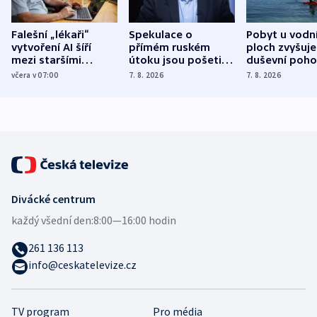
Falešní „lékaři“
Spekulace o
Pobyt u vodn
vytvoření AI šíří
přímém ruském
ploch zvyšuje
mezi staršími
útoku jsou pošetilé,
duševní poho
Poláky nebezpečné
míní estonský
ukázala
včera v 07:00
7. 8. 2026
7. 8. 2026
zdravotní rady
bezpečnostní
mezinárodní 
expert
Divácké centrum
každý všední den:
8:00—16:00 hodin
261 136 113
info@ceskatelevize.cz
TV program
Pro média