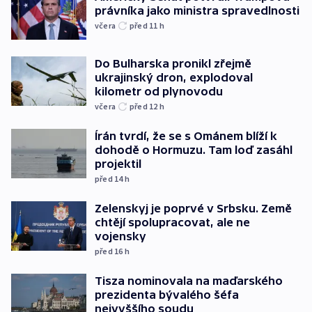
právníka jako ministra spravedlnosti
včera
před 11
h
Do Bulharska pronikl zřejmě
ukrajinský dron, explodoval
kilometr od plynovodu
včera
před 12
h
Írán tvrdí, že se s Ománem blíží k
dohodě o Hormuzu. Tam loď zasáhl
projektil
před 14
h
Zelenskyj je poprvé v Srbsku. Země
chtějí spolupracovat, ale ne
vojensky
před 16
h
Tisza nominovala na maďarského
prezidenta bývalého šéfa
nejvyššího soudu