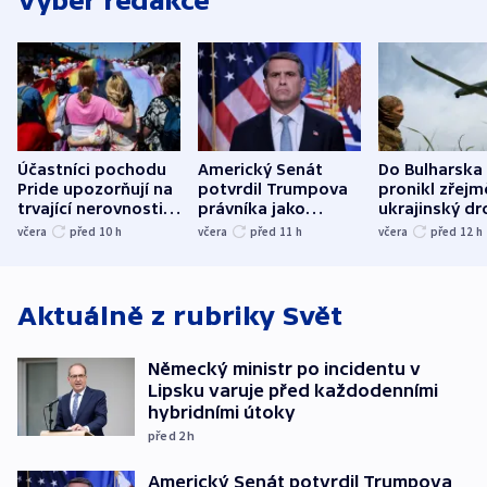
Výběr redakce
Účastníci pochodu
Americký Senát
Do Bulharska
Pride upozorňují na
potvrdil Trumpova
pronikl zřejm
trvající nerovnosti i
právníka jako
ukrajinský dr
společenskou
ministra
explodoval k
včera
před 10
h
včera
před 11
h
včera
před 12
h
atmosféru
spravedlnosti
od plynovod
Aktuálně z rubriky
Svět
Německý ministr po incidentu v
Lipsku varuje před každodenními
hybridními útoky
před 2
h
Americký Senát potvrdil Trumpova