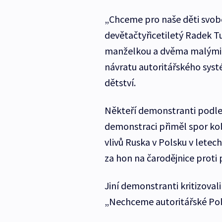
„Chceme pro naše děti svob
devětačtyřicetiletý Radek Tus
manželkou a dvěma malými d
návratu autoritářského sys
dětství.
Někteří demonstranti podle a
demonstraci přiměl spor ko
vlivů Ruska v Polsku v letec
za hon na čarodějnice proti
Jiní demonstranti kritizovali 
„Nechceme autoritářské Polsk