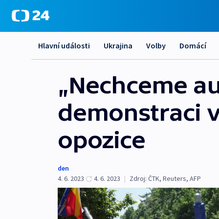
Hlavní události
Ukrajina
Volby
Domácí
„Nechceme aut
demonstraci ve
opozice
den
4. 6. 2023
4. 6. 2023
|
Zdroj:
ČTK
,
Reuters
,
AFP