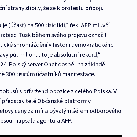
 strany slíbily, že se k protestu připojí.
je (účast) na 500 tisíc lidí,“ řekl AFP mluvčí
rabiec. Tusk během svého projevu označil
tické shromáždění v historii demokratického
šavy půl milionu, to je absolutní rekord,“
 24. Polský server Onet dospěl na základě
ě 300 tisícům účastníků manifestace.
utobusů s přívrženci opozice z celého Polska. V
í představitelé Občanské platformy
elovy ceny za mír a bývalým šéfem odborového
esou, napsala agentura AFP.