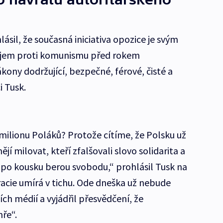
ásil, že současná iniciativa opozice je svým
jem proti komunismu před rokem
ony dodržující, bezpečné, férové, čisté a
i Tusk.
 milionu Poláků? Protože cítíme, že Polsku už
ějí milovat, kteří zfalšovali slovo solidarita a
po kousku berou svobodu,“ prohlásil Tusk na
acie umírá v tichu. Ode dneška už nebude
ích médií a vyjádřil přesvědčení, že
ře“.