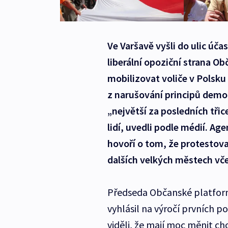
Ve Varšavě vyšli do ulic úča
liberální opoziční strana O
mobilizovat voliče v Polsku 
z narušování principů demok
„největší za posledních třic
lidí, uvedli podle médií. Ag
hovoří o tom, že protestoval
dalších velkých městech vč
Předseda Občanské platform
vyhlásil na výročí prvních p
viděli, že mají moc měnit ch