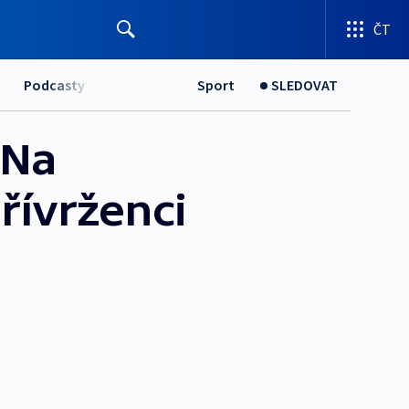
ČT
Podcasty
Sport
SLEDOVAT
 Na
řívrženci