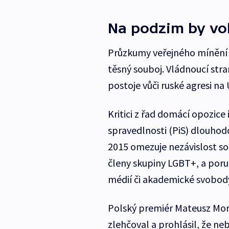
Na podzim by vol
Průzkumy veřejného mínění 
těsný souboj. Vládnoucí str
postoje vůči ruské agresi na 
Kritici z řad domácí opozice
spravedlnosti (PiS) dlouhodo
2015 omezuje nezávislost so
členy skupiny LGBT+, a poruš
médií či akademické svobod
Polský premiér Mateusz Mor
zlehčoval a prohlásil, že neb