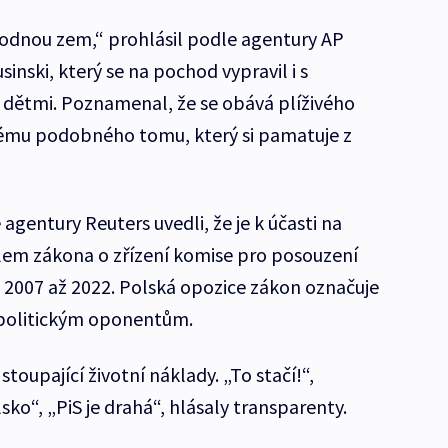
odnou zem,“ prohlásil podle agentury AP
inski, který se na pochod vypravil i s
ětmi. Poznamenal, že se obává plíživého
tému podobného tomu, který si pamatuje z
gentury Reuters uvedli, že je k účasti na
lem zákona o zřízení komise pro posouzení
h 2007 až 2022. Polská opozice zákon označuje
 politickým oponentům.
stoupající životní náklady. „To stačí!“,
o“, „PiS je drahá“, hlásaly transparenty.