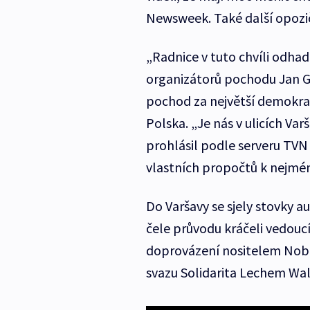
Newsweek. Také další opoziční
„Radnice v tuto chvíli odhadu
organizátorů pochodu Jan G
pochod za největší demokra
Polska. „Je nás v ulicích Var
prohlásil podle serveru TVN
vlastních propočtů k nejmén
Do Varšavy se sjely stovky a
čele průvodu kráčeli vedouc
doprovázení nositelem Nob
svazu Solidarita Lechem Wal