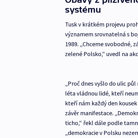
systému
Tusk v krátkém projevu prohl
významem srovnatelná s bo
1989. „Chceme svobodné, zák
zelené Polsko,“ uvedl na akc
„Proč dnes vyšlo do ulic půl
léta vládnou lidé, kteří neum
kteří nám každý den kousek 
závěr manifestace. „Demokr
ticho,“ řekl dále podle tamn
„demokracie v Polsku nezem