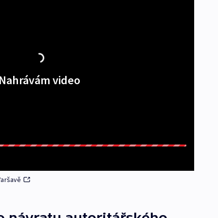
Nahrávám video
Varšavě
o návratu autoritářského