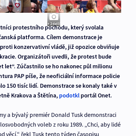
+ 2 další
stníci protestního pochodu, který svolala
bčanská platforma. Cílem demonstrace je
proti konzervativní vládě, již opozice obviňuje
racie. Organizátoři uvedli, že protest bude
et let“. Zúčastnilo se ho nakonec půl milionu
entura PAP píše, že neoficiální informace policie
o 150 tisíc lidí. Demonstrace se konaly také v
etně Krakova a Štětína,
podotkl
portál Onet.
y a bývalý premiér Donald Tusk demonstraci
olosvobodných voleb z roku 1989. „Chci, aby lidé
od věcí,“ řekl Tusk tento týden časopisu