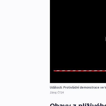
Události: Protivládní demonstrace ve 
Zdroj:
ČT24
Obavy z plíživéh