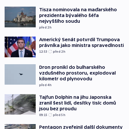
Tisza nominovala na maďarského
prezidenta bývalého šéfa
nejvyššího soudu
před 2
h
Americký Senát potvrdil Trumpova
právníka jako ministra spravedlnosti
12:53
před 2
h
Dron pronikl do bulharského
vzdušného prostoru, explodoval
kilometr od plynovodu
před 4
h
Tajfun Dolphin na jihu Japonska
zranil šest lidí, desítky tisíc domů
jsou bez proudu
09:15
před 5
h
Pentagon zveřejnil další dokumenty