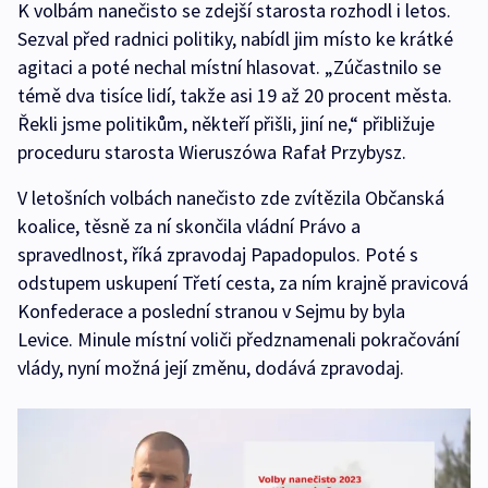
K volbám nanečisto se zdejší starosta rozhodl i letos.
Sezval před radnici politiky, nabídl jim místo ke krátké
agitaci a poté nechal místní hlasovat. „Zúčastnilo se
témě dva tisíce lidí, takže asi 19 až 20 procent města.
Řekli jsme politikům, někteří přišli, jiní ne,“ přibližuje
proceduru starosta Wieruszówa Rafał Przybysz.
V letošních volbách nanečisto zde zvítězila Občanská
koalice, těsně za ní skončila vládní Právo a
spravedlnost, říká zpravodaj Papadopulos. Poté s
odstupem uskupení Třetí cesta, za ním krajně pravicová
Konfederace a poslední stranou v Sejmu by byla
Levice. Minule místní voliči předznamenali pokračování
vlády, nyní možná její změnu, dodává zpravodaj.