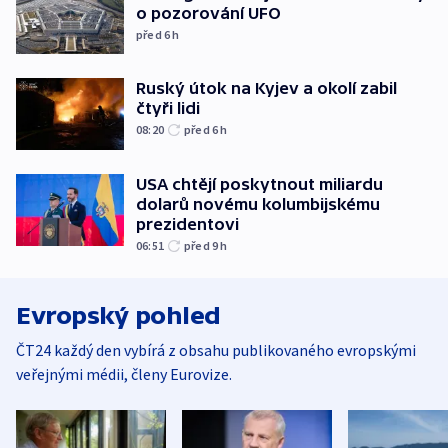
o pozorování UFO
před 6
h
Ruský útok na Kyjev a okolí zabil
čtyři lidi
08:20
před 6
h
USA chtějí poskytnout miliardu
dolarů novému kolumbijskému
prezidentovi
06:51
před 9
h
Evropský pohled
ČT24 každý den vybírá z obsahu publikovaného evropskými
veřejnými médii, členy Eurovize.