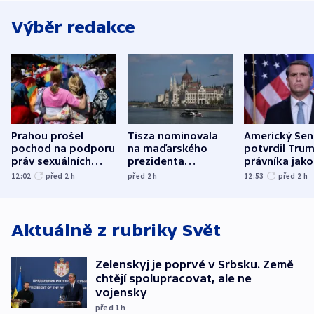
Výběr redakce
Prahou prošel
Tisza nominovala
Americký Sen
pochod na podporu
na maďarského
potvrdil Tru
práv sexuálních
prezidenta
právníka jako
menšin
bývalého šéfa
ministra
12:02
před 2
h
před 2
h
12:53
před 2
h
nejvyššího soudu
spravedlnost
Aktuálně z rubriky
Svět
Zelenskyj je poprvé v Srbsku. Země
chtějí spolupracovat, ale ne
vojensky
před 1
h