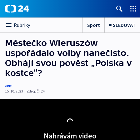
Sport
SLEDOVAT
Rubriky
Městečko Wieruszów
uspořádalo volby nanečisto.
Obhájí svou pověst „Polska v
kostce“?
zem
15. 10. 2023
|
Zdroj:
ČT24
Nahrávám video