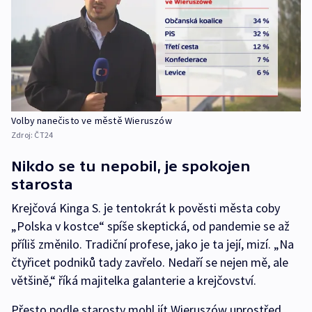
Volby nanečisto ve městě Wieruszów
Zdroj:
ČT24
Nikdo se tu nepobil, je spokojen
starosta
Krejčová Kinga S. je tentokrát k pověsti města coby
„Polska v kostce“ spíše skeptická, od pandemie se až
příliš změnilo. Tradiční profese, jako je ta její, mizí. „Na
čtyřicet podniků tady zavřelo. Nedaří se nejen mě, ale
většině,“ říká majitelka galanterie a krejčovství.
Přesto podle starosty mohl jít Wieruszów uprostřed