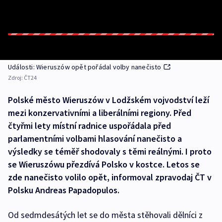
Události: Wieruszów opět pořádal volby nanečisto
Zdroj:
ČT24
Polské město Wieruszów v Lodžském vojvodství leží
mezi konzervativními a liberálními regiony. Před
čtyřmi lety místní radnice uspořádala před
parlamentními volbami hlasování nanečisto a
výsledky se téměř shodovaly s těmi reálnými. I proto
se Wieruszówu přezdívá Polsko v kostce. Letos se
zde nanečisto volilo opět, informoval zpravodaj ČT v
Polsku Andreas Papadopulos.
Od sedmdesátých let se do města stěhovali dělníci z