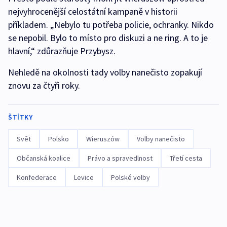
nejvyhrocenější celostátní kampaně v historii
příkladem. „Nebylo tu potřeba policie, ochranky. Nikdo
se nepobil. Bylo to místo pro diskuzi a ne ring. A to je
hlavní,“ zdůrazňuje Przybysz.
Nehledě na okolnosti tady volby nanečisto zopakují
znovu za čtyři roky.
ŠTÍTKY
Svět
Polsko
Wieruszów
Volby nanečisto
Občanská koalice
Právo a spravedlnost
Třetí cesta
Konfederace
Levice
Polské volby