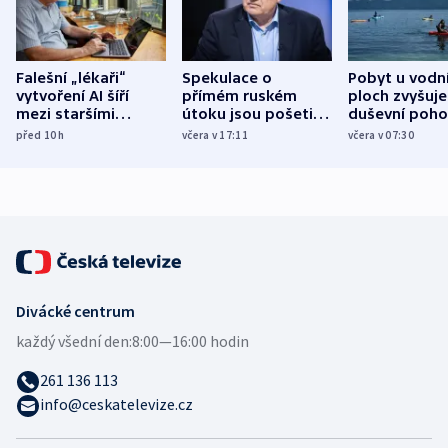
Falešní „lékaři“
Spekulace o
Pobyt u vodn
vytvoření AI šíří
přímém ruském
ploch zvyšuje
mezi staršími
útoku jsou pošetilé,
duševní poho
Poláky nebezpečné
míní estonský
ukázala
před 10
h
včera v 17:11
včera v 07:30
zdravotní rady
bezpečnostní
mezinárodní 
expert
Divácké centrum
každý všední den:
8:00—16:00 hodin
261 136 113
info@ceskatelevize.cz