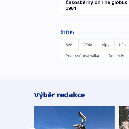
Časosběrný on-line glóbus 
1984
ŠTÍTKY
Svět
Věda
Alpy
Itálie
První světová válka
Dolomity
Výběr redakce