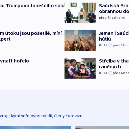
Saúdská Aráb
vbu Trumpova tanečního sálu
obrannou d
před 4
hodinami
Jemen i Saúds
 útoku jsou pošetilé, míní
hútíů
xpert
03:12
před 5
ho
Střelba v th
ovnaft hořelo
raněných
07:33
před 6
ho
vropskými veřejnými médii, členy Eurovize.