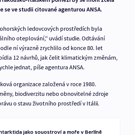
íše se ve studii citované agenturou ANSA.
ohorských ledovcových prostředích byla
ího oteplování,“ uvádí studie. Odtávání
podle ní výrazně zrychlilo od konce 80. let
bídla 12 návrhů, jak čelit klimatickým změnám,
rychle jednat, píše agentura ANSA.
sková organizace založená v roce 1980.
měny, biodiverzitu nebo obnovitelné zdroje
ávu o stavu životního prostředí v Itálii.
tarktida jako souostroví a moře v Berlíně