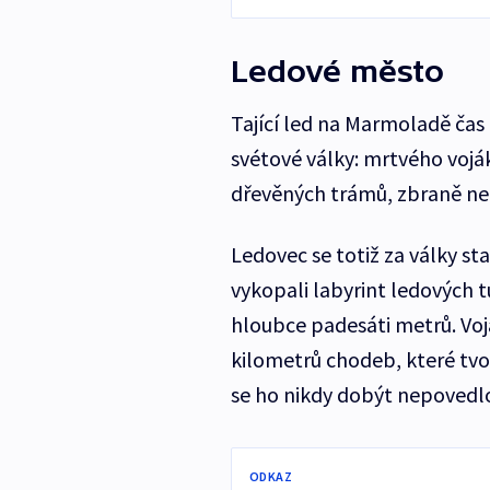
Ledové město
Tající led na Marmoladě čas
svétové války: mrtvého voják
dřevěných trámů, zbraně ne
Ledovec se totiž za války st
vykopali labyrint ledových t
hloubce padesáti metrů. Vojá
kilometrů chodeb, které tvo
se ho nikdy dobýt nepovedlo 
ODKAZ