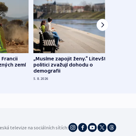
 Francii
„Musíme zapojit ženy.“ Litevští
Na Uk
ůzných zemí
politici zvažují dohodu o
občan
demografii
na s
5. 8. 2026
5. 8. 20
eská televize na sociálních sítích: