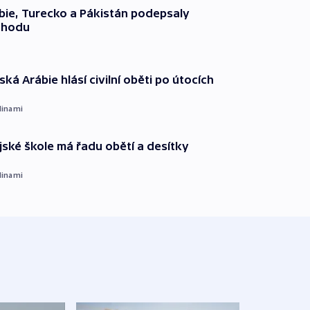
ie, Turecko a Pákistán podepsaly
ohodu
ká Arábie hlásí civilní oběti po útocích
dinami
ajské škole má řadu obětí a desítky
dinami