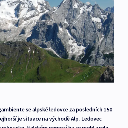
gambiente se alpské ledovce za posledních 150
ejhorší je situace na východě Alp. Ledovec
 rakousko-Italském pomezí by se mohl zcela