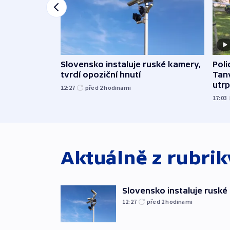
Slovensko instaluje ruské kamery,
Poli
tvrdí opoziční hnutí
Tanv
utrpě
12:27
před 2
hodinami
17:03
Aktuálně z rubri
Slovensko instaluje ruské 
12:27
před 2
hodinami