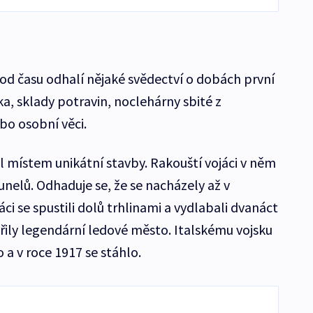
 od času odhalí nějaké svědectví o dobách první
a, sklady potravin, noclehárny sbité z
bo osobní věci.
al místem unikátní stavby. Rakouští vojáci v něm
unelů. Odhaduje se, že se nacházely až v
ci se spustili dolů trhlinami a vydlabali dvanáct
řily legendární ledové město. Italskému vojsku
a v roce 1917 se stáhlo.