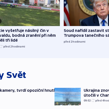
cie vyšetřuje násilný čin v
Soud nařídil zastavit s
aldu, bodná zranění při něm
Trumpova tanečního s
li tři lidé
před 2
hodinami
před 2
hodinami
ky
Svět
kamery, tvrdí opoziční hnutí
Ukrajina zno
útočili v Cha
09:02
před 4
ho