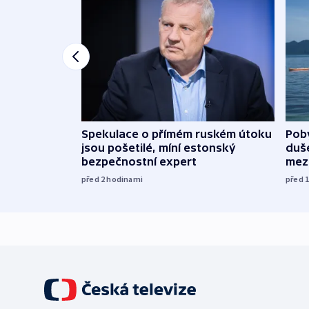
Spekulace o přímém ruském útoku
Poby
jsou pošetilé, míní estonský
duš
bezpečnostní expert
mez
před 2
hodinami
před 