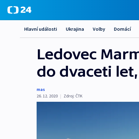
Hlavní události
Ukrajina
Volby
Domácí
Ledovec Marmo
do dvaceti let
mas
26. 12. 2020
|
Zdroj:
ČTK