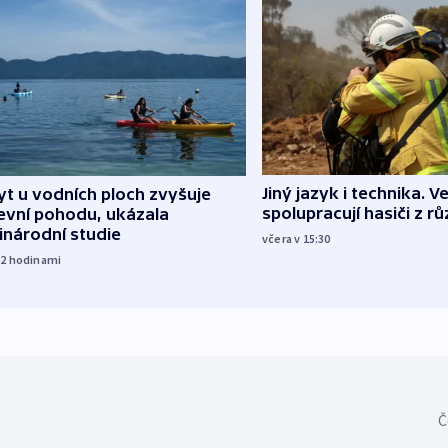
Jiný jazyk i technika. Ve
t u vodních ploch zvyšuje
spolupracují hasiči z r
evní pohodu, ukázala
inárodní studie
včera v 15:30
12
hodinami
Č