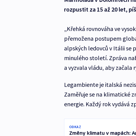
rozpustit za 15 až 20 let, p
„Křehká rovnováha ve vysok
přemožena postupem globáln
alpských ledovců v Itálii se 
minulého století. Zpráva na
a vyzvala vládu, aby začala 
Legambiente je italská nezi
Zaměřuje se na klimatické z
energie. Každý rok vydává zpr
ODKAZ
Změny klimatu v mapách: An