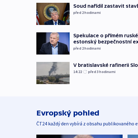
Soud nařídil zastavit sta
před 2
hodinami
Spekulace o přímém ruském
estonský bezpečnostní e
před 2
hodinami
V bratislavské rafinerii Sl
14:22
před 3
hodinami
Evropský pohled
ČT24 každý den vybírá z obsahu publikovaného e