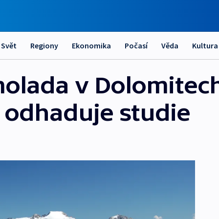
Svět
Regiony
Ekonomika
Počasí
Věda
Kultura
lada v Dolomitech
, odhaduje studie