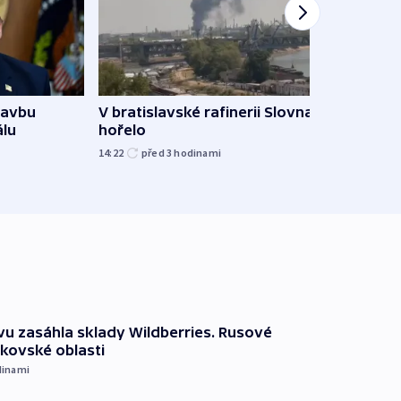
Ukra
tavbu
V bratislavské rafinerii Slovnaft
Wildb
álu
hořelo
Char
14:22
před 3
hodinami
09:02
vu zasáhla sklady Wildberries. Rusové
rkovské oblasti
dinami