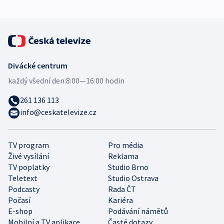
Divácké centrum
každý všední den:
8:00—16:00 hodin
261 136 113
info@ceskatelevize.cz
TV program
Pro média
Živé vysílání
Reklama
TV poplatky
Studio Brno
Teletext
Studio Ostrava
Podcasty
Rada ČT
Počasí
Kariéra
E-shop
Podávání námětů
Mobilní a TV aplikace
Časté dotazy