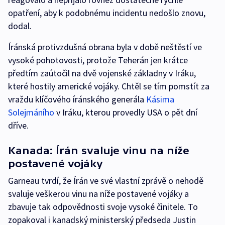
opatření, aby k podobnému incidentu nedošlo znovu,
dodal.
Íránská protivzdušná obrana byla v době neštěstí ve
vysoké pohotovosti, protože Teherán jen krátce
předtím zaútočil na dvě vojenské základny v Iráku,
které hostily americké vojáky. Chtěl se tím pomstít za
vraždu klíčového íránského generála
Kásima
Solejmáního
v Iráku, kterou provedly USA o pět dní
dříve.
Kanada: Írán svaluje vinu na níže
postavené vojáky
Garneau tvrdí, že Írán ve své vlastní zprávě o nehodě
svaluje veškerou vinu na níže postavené vojáky a
zbavuje tak odpovědnosti svoje vysoké činitele. To
zopakoval i kanadský ministerský předseda Justin