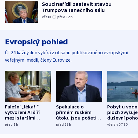
Soud nařídil zastavit stavbu
Trumpova tanečního sálu
včera
před 12
h
Evropský pohled
ČT24 každý den vybírá z obsahu publikovaného evropskými
veřejnými médii, členy Eurovize.
Falešní „lékaři“
Spekulace o
Pobyt u vodn
vytvoření AI šíří
přímém ruském
ploch zvyšuje
mezi staršími
útoku jsou pošetilé,
duševní poho
Poláky nebezpečné
míní estonský
ukázala
před 1
h
před 15
h
včera v 07:30
zdravotní rady
bezpečnostní
mezinárodní 
expert