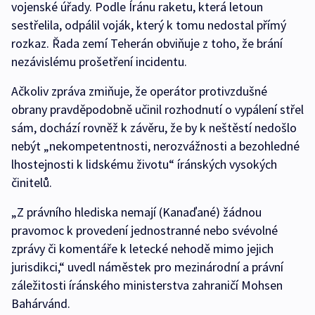
vojenské úřady. Podle Íránu raketu, která letoun
sestřelila, odpálil voják, který k tomu nedostal přímý
rozkaz. Řada zemí Teherán obviňuje z toho, že brání
nezávislému prošetření incidentu.
Ačkoliv zpráva zmiňuje, že operátor protivzdušné
obrany pravděpodobně učinil rozhodnutí o vypálení střel
sám, dochází rovněž k závěru, že by k neštěstí nedošlo
nebýt „nekompetentnosti, nerozvážnosti a bezohledné
lhostejnosti k lidskému životu“ íránských vysokých
činitelů.
„Z právního hlediska nemají (Kanaďané) žádnou
pravomoc k provedení jednostranné nebo svévolné
zprávy či komentáře k letecké nehodě mimo jejich
jurisdikci,“ uvedl náměstek pro mezinárodní a právní
záležitosti íránského ministerstva zahraničí Mohsen
Bahárvánd.