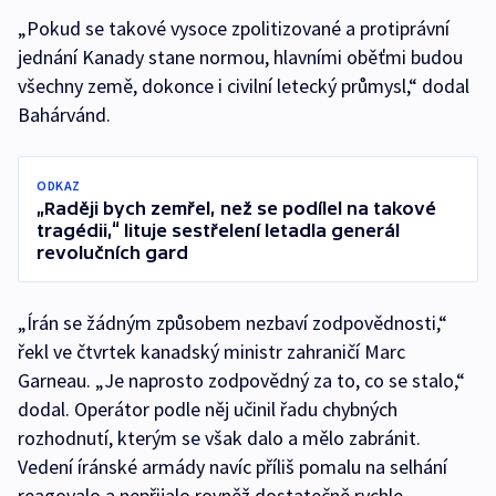
„Pokud se takové vysoce zpolitizované a protiprávní
jednání Kanady stane normou, hlavními oběťmi budou
všechny země, dokonce i civilní letecký průmysl,“ dodal
Bahárvánd.
ODKAZ
„Raději bych zemřel, než se podílel na takové
tragédii,“ lituje sestřelení letadla generál
revolučních gard
„Írán se žádným způsobem nezbaví zodpovědnosti,“
řekl ve čtvrtek kanadský ministr zahraničí Marc
Garneau. „Je naprosto zodpovědný za to, co se stalo,“
dodal. Operátor podle něj učinil řadu chybných
rozhodnutí, kterým se však dalo a mělo zabránit.
Vedení íránské armády navíc příliš pomalu na selhání
reagovalo a nepřijalo rovněž dostatečně rychle