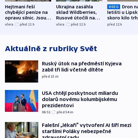
Hejtmani řeší
Ukrajina zasáhla
Dron n
VIDEO
chybějící peníze na
sklad Wildberries,
letišti u Lips
opravu silnic. Jsou
Rusové útočili na
skoro kilo trh
nenárokové, namítá
trh, hasiče či
indicie ukazuj
včera
před 11
h
včera
před 12
h
před 12
h
ministerstvo
stadion
Rusko
Aktuálně z rubriky
Svět
Ruský útok na předměstí Kyjeva
zabil tři lidi včetně dítěte
před 15
m
USA chtějí poskytnout miliardu
dolarů novému kolumbijskému
prezidentovi
06:51
před 54
m
Falešní „lékaři“ vytvoření AI šíří mezi
staršími Poláky nebezpečné
zdravotní rady