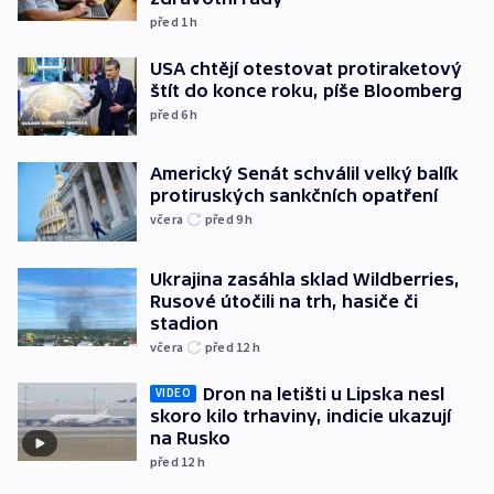
před 1
h
USA chtějí otestovat protiraketový
štít do konce roku, píše Bloomberg
před 6
h
Americký Senát schválil velký balík
protiruských sankčních opatření
včera
před 9
h
Ukrajina zasáhla sklad Wildberries,
Rusové útočili na trh, hasiče či
stadion
včera
před 12
h
Dron na letišti u Lipska nesl
VIDEO
skoro kilo trhaviny, indicie ukazují
na Rusko
před 12
h