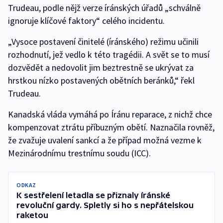
Trudeau, podle nějž verze íránských úřadů „schválně
ignoruje klíčové faktory“ celého incidentu.
„Vysoce postavení činitelé (íránského) režimu učinili
rozhodnutí, jež vedlo k této tragédii. A svět se to musí
dozvědět a nedovolit jim beztrestně se ukrývat za
hrstkou nízko postavených obětních beránků,“ řekl
Trudeau.
Kanadská vláda vymáhá po Íránu reparace, z nichž chce
kompenzovat ztrátu příbuzným obětí. Naznačila rovněž,
že zvažuje uvalení sankcí a že případ možná vezme k
Mezinárodnímu trestnímu soudu (ICC).
ODKAZ
K sestřelení letadla se přiznaly íránské
revoluční gardy. Spletly si ho s nepřátelskou
raketou