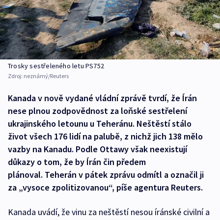
Trosky sestřeleného letu PS752
Zdroj:
neznámý/Reuters
Kanada v nově vydané vládní zprávě tvrdí, že Írán
nese plnou zodpovědnost za loňské sestřelení
ukrajinského letounu u Teheránu. Neštěstí stálo
život všech 176 lidí na palubě, z nichž jich 138 mělo
vazby na Kanadu. Podle Ottawy však neexistují
důkazy o tom, že by Írán čin předem
plánoval. Teherán v pátek zprávu odmítl a označil ji
za „vysoce zpolitizovanou“, píše agentura Reuters.
Kanada uvádí, že vinu za neštěstí nesou íránské civilní a