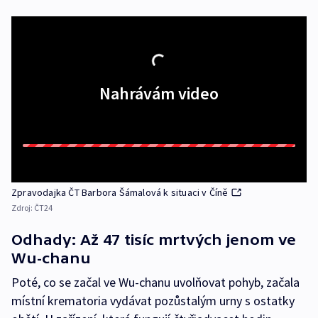
Nahrávám video
Zpravodajka ČT Barbora Šámalová k situaci v Číně
Zdroj:
ČT24
Odhady: Až 47 tisíc mrtvých jenom ve
Wu-chanu
Poté, co se začal ve Wu-chanu uvolňovat pohyb, začala
místní krematoria vydávat pozůstalým urny s ostatky