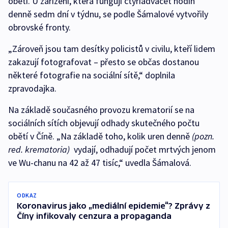
obětí. U zařízení, která fungují čtyřiadvacet hodin
denně sedm dní v týdnu, se podle Šámalové vytvořily
obrovské fronty.
„Zároveň jsou tam desítky policistů v civilu, kteří lidem
zakazují fotografovat – přesto se občas dostanou
některé fotografie na sociální sítě,“ doplnila
zpravodajka.
Na základě současného provozu krematorií se na
sociálních sítích objevují odhady skutečného počtu
obětí v Číně. „Na základě toho, kolik uren denně
(pozn.
red. krematoria)
vydají, odhadují počet mrtvých jenom
ve Wu-chanu na 42 až 47 tisíc,“ uvedla Šámalová.
ODKAZ
Koronavirus jako „mediální epidemie“? Zprávy z
Číny infikovaly cenzura a propaganda