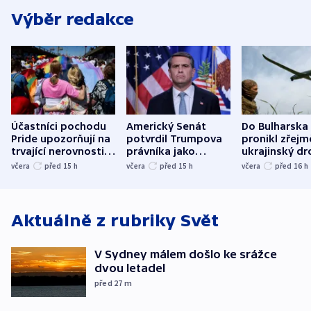
Výběr redakce
Účastníci pochodu
Americký Senát
Do Bulharska
Pride upozorňují na
potvrdil Trumpova
pronikl zřejm
trvající nerovnosti i
právníka jako
ukrajinský dr
společenskou
ministra
explodoval k
včera
před 15
h
včera
před 15
h
včera
před 16
h
atmosféru
spravedlnosti
od plynovod
Aktuálně z rubriky
Svět
V Sydney málem došlo ke srážce
dvou letadel
před 27
m