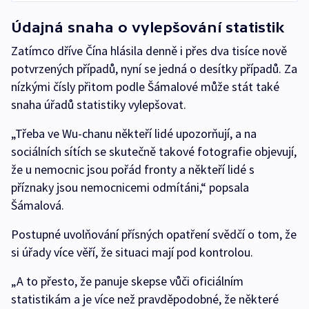
Údajná snaha o vylepšování statistik
Zatímco dříve Čína hlásila denně i přes dva tisíce nově
potvrzených případů, nyní se jedná o desítky případů. Za
nízkými čísly přitom podle Šámalové může stát také
snaha úřadů statistiky vylepšovat.
„Třeba ve Wu-chanu někteří lidé upozorňují, a na
sociálních sítích se skutečně takové fotografie objevují,
že u nemocnic jsou pořád fronty a někteří lidé s
příznaky jsou nemocnicemi odmítáni,“ popsala
Šámalová.
Postupné uvolňování přísných opatření svědčí o tom, že
si úřady více věří, že situaci mají pod kontrolou.
„A to přesto, že panuje skepse vůči oficiálním
statistikám a je více než pravděpodobné, že některé