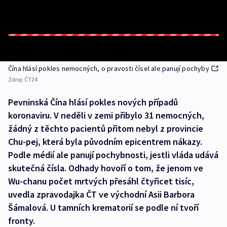
Čína hlásí pokles nemocných, o pravosti čísel ale panují pochyby
Zdroj:
ČT24
Pevninská Čína hlásí pokles nových případů
koronaviru. V neděli v zemi přibylo 31 nemocných,
žádný z těchto pacientů přitom nebyl z provincie
Chu-pej, která byla původním epicentrem nákazy.
Podle médií ale panují pochybnosti, jestli vláda udává
skutečná čísla. Odhady hovoří o tom, že jenom ve
Wu-chanu počet mrtvých přesáhl čtyřicet tisíc,
uvedla zpravodajka ČT ve východní Asii Barbora
Šámalová. U tamních krematorií se podle ní tvoří
fronty.