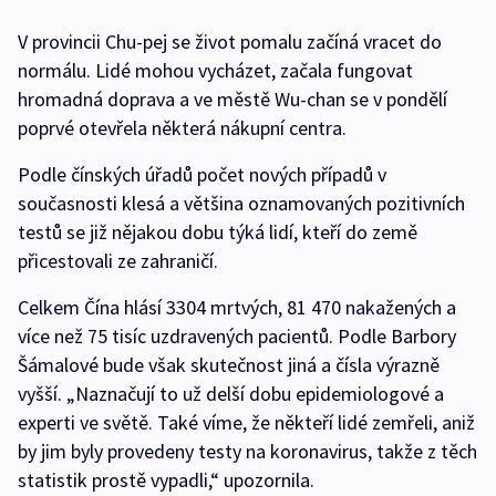
V provincii Chu-pej se život pomalu začíná vracet do
normálu. Lidé mohou vycházet, začala fungovat
hromadná doprava a ve městě Wu-chan se v pondělí
poprvé otevřela některá nákupní centra.
Podle čínských úřadů počet nových případů v
současnosti klesá a většina oznamovaných pozitivních
testů se již nějakou dobu týká lidí, kteří do země
přicestovali ze zahraničí.
Celkem Čína hlásí 3304 mrtvých, 81 470 nakažených a
více než 75 tisíc uzdravených pacientů. Podle Barbory
Šámalové bude však skutečnost jiná a čísla výrazně
vyšší. „Naznačují to už delší dobu epidemiologové a
experti ve světě. Také víme, že někteří lidé zemřeli, aniž
by jim byly provedeny testy na koronavirus, takže z těch
statistik prostě vypadli,“ upozornila.