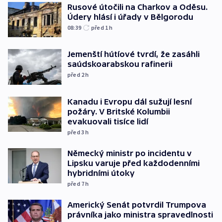
Rusové útočili na Charkov a Oděsu.
Údery hlásí i úřady v Bělgorodu
08:39
před 1
h
Jemenští hútíové tvrdí, že zasáhli
saúdskoarabskou rafinerii
před 2
h
Kanadu i Evropu dál sužují lesní
požáry. V Britské Kolumbii
evakuovali tisíce lidí
před 3
h
Německý ministr po incidentu v
Lipsku varuje před každodenními
hybridními útoky
před 7
h
Americký Senát potvrdil Trumpova
právníka jako ministra spravedlnosti