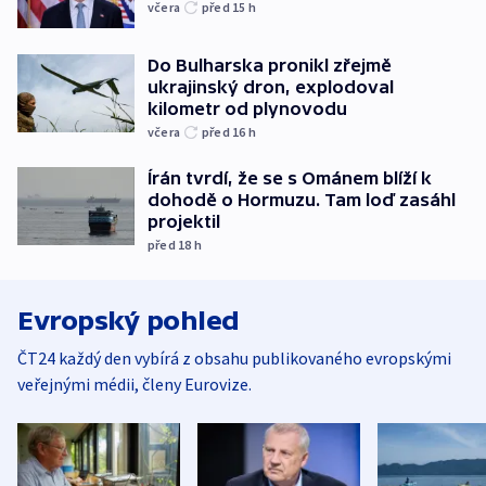
včera
před 15
h
Do Bulharska pronikl zřejmě
ukrajinský dron, explodoval
kilometr od plynovodu
včera
před 16
h
Írán tvrdí, že se s Ománem blíží k
dohodě o Hormuzu. Tam loď zasáhl
projektil
před 18
h
Evropský pohled
ČT24 každý den vybírá z obsahu publikovaného evropskými
veřejnými médii, členy Eurovize.