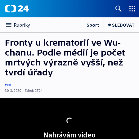
Sport
SLEDOVAT
Rubriky
Fronty u krematorií ve Wu-
chanu. Podle médií je počet
mrtvých výrazně vyšší, než
tvrdí úřady
tev
30. 3. 2020
|
Zdroj:
ČT24
Nahrávám video