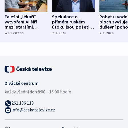
Falešní „lékaři“
Spekulace o
Pobyt u vodn
vytvoření AI šíří
přímém ruském
ploch zvyšuje
mezi staršími
útoku jsou pošetilé,
duševní poho
Poláky nebezpečné
míní estonský
ukázala
včera v 07:00
7. 8. 2026
7. 8. 2026
zdravotní rady
bezpečnostní
mezinárodní 
expert
Divácké centrum
každý všední den:
8:00—16:00 hodin
261 136 113
info@ceskatelevize.cz