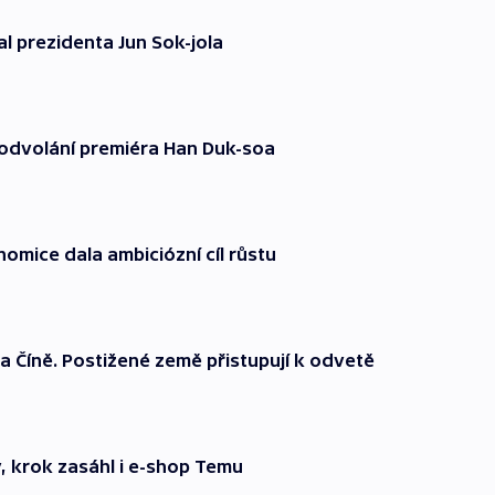
l prezidenta Jun Sok-jola
l odvolání premiéra Han Duk-soa
nomice dala ambiciózní cíl růstu
a Číně. Postižené země přistupují k odvetě
y, krok zasáhl i e-shop Temu