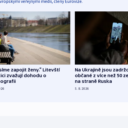
vropskými veřejnými médii, členy Eurovize.
íme zapojit ženy.“ Litevští
Na Ukrajině jsou zadrž
tici zvažují dohodu o
občané z více než 50 ze
ografii
na straně Ruska
026
5. 8. 2026