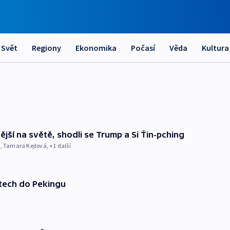
Svět
Regiony
Ekonomika
Počasí
Věda
Kultura
ější na světě, shodli se Trump a Si Ťin-pching
k
,
Tamara Kejlová
, +1 další
etech do Pekingu