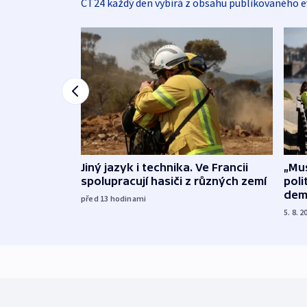
ČT24 každý den vybírá z obsahu publikovaného e
Jiný jazyk i technika. Ve Francii
„Mus
spolupracují hasiči z různých zemí
poli
dem
před 13
hodinami
5. 8. 2