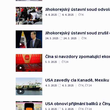
Jihokorejský ústavní soud odvola
4. 4. 2025
4. 4. 2025
|
ČTK
Jihokorejský ústavní soud zruši
24. 3. 2025
24. 3. 2025
|
ČTK
Čína si navzdory zpomalující eko
5. 3. 2025
|
ČT24
USA zavedly cla Kanadě, Mexiku 
4. 3. 2025
4. 3. 2025
|
ČTK
,
ČT24
USA obnoví přijímání balíků z Čín
5. 2. 2025
5. 2. 2025
|
ČTK
,
ČT24