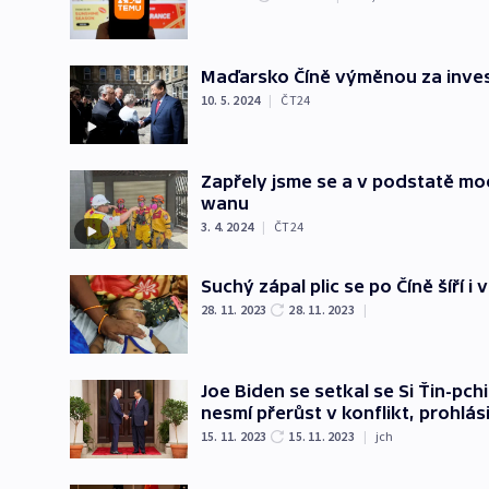
Maďarsko Číně výměnou za investi
10. 5. 2024
|
ČT24
Zapřely jsme se a v podstatě mod
wanu
3. 4. 2024
|
ČT24
Suchý zápal plic se po Číně šíří i
28. 11. 2023
28. 11. 2023
|
Joe Biden se setkal se Si Ťin-pc
nesmí přerůst v konflikt, prohlási
15. 11. 2023
15. 11. 2023
|
jch