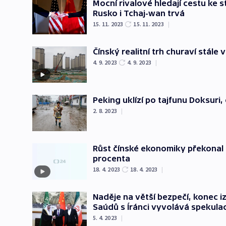
Mocní rivalové hledají cestu ke 
Rusko i Tchaj-wan trvá
15. 11. 2023
15. 11. 2023
|
Čínský realitní trh churaví stále 
4. 9. 2023
4. 9. 2023
|
Peking uklízí po tajfunu Doksuri
2. 8. 2023
|
Růst čínské ekonomiky překonal o
procenta
18. 4. 2023
18. 4. 2023
|
Naděje na větší bezpečí, konec 
Saúdů s Íránci vyvolává spekula
5. 4. 2023
|