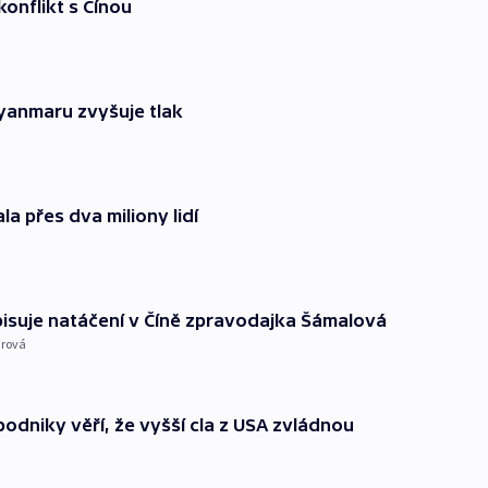
konflikt s Čínou
Myanmaru zvyšuje tlak
a přes dva miliony lidí
opisuje natáčení v Číně zpravodajka Šámalová
erová
podniky věří, že vyšší cla z USA zvládnou