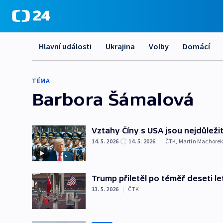
Hlavní události
Ukrajina
Volby
Domácí
TÉMA
Barbora Šámalová
Vztahy Číny s USA jsou nejdůležit
14. 5. 2026
14. 5. 2026
|
ČTK
,
Martin Machore
Trump přiletěl po téměř deseti l
13. 5. 2026
|
ČTK