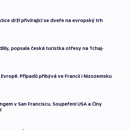
ce drží přivírající se dveře na evropský trh
lily, popsala česká turistka otřesy na Tchaj-
 v Evropě. Případů přibývá ve Francii i Nizozemsku
hingem v San Franciscu. Soupeření USA a Číny
l