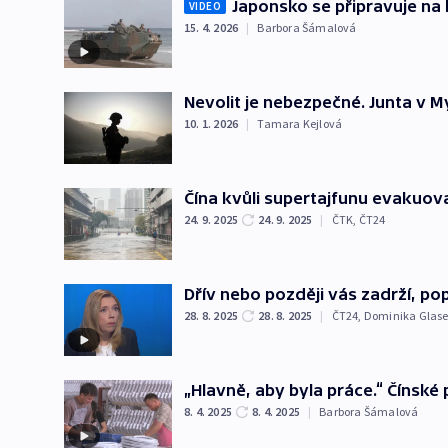
Japonsko se připravuje na 
VIDEO
15. 4. 2026
|
Barbora Šámalová
Nevolit je nebezpečné. Junta v 
10. 1. 2026
|
Tamara Kejlová
Čína kvůli supertajfunu evakuoval
24. 9. 2025
24. 9. 2025
|
ČTK
,
ČT24
Dřív nebo později vás zadrží, p
28. 8. 2025
28. 8. 2025
|
ČT24
,
Dominika Glas
„Hlavně, aby byla práce.“ Čínské 
8. 4. 2025
8. 4. 2025
|
Barbora Šámalová