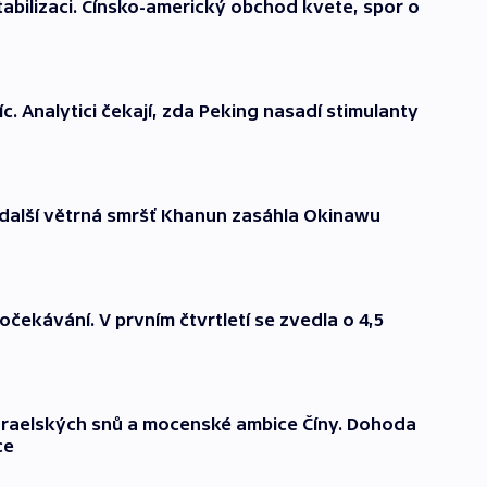
stabilizaci. Čínsko-americký obchod kvete, spor o
víc. Analytici čekají, zda Peking nasadí stimulanty
, další větrná smršť Khanun zasáhla Okinawu
čekávání. V prvním čtvrtletí se zvedla o 4,5
izraelských snů a mocenské ambice Číny. Dohoda
ce