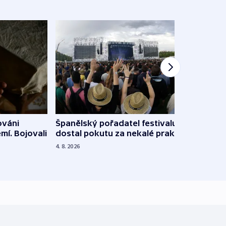
Španělský pořadatel festivalu
ováni
Lesn
dostal pokutu za nekalé praktiky
mí. Bojovali
dopa
zdrav
4. 8. 2026
4. 8. 20