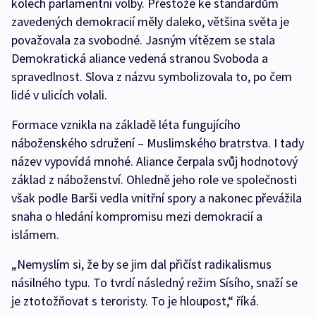
kolech parlamentní volby. Přestože ke standardům
zavedených demokracií měly daleko, většina světa je
považovala za svobodné. Jasným vítězem se stala
Demokratická aliance vedená stranou Svoboda a
spravedlnost. Slova z názvu symbolizovala to, po čem
lidé v ulicích volali.
Formace vznikla na základě léta fungujícího
náboženského sdružení – Muslimského bratrstva. I tady
název vypovídá mnohé. Aliance čerpala svůj hodnotový
základ z náboženství. Ohledně jeho role ve společnosti
však podle Barši vedla vnitřní spory a nakonec převážila
snaha o hledání kompromisu mezi demokracií a
islámem.
„Nemyslím si, že by se jim dal přičíst radikalismus
násilného typu. To tvrdí následný režim Sísího, snaží se
je ztotožňovat s teroristy. To je hloupost,“ říká.