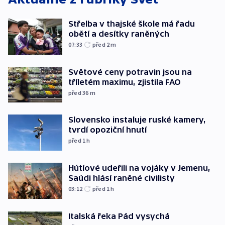
Střelba v thajské škole má řadu
obětí a desítky raněných
07:33
před 2
m
Světové ceny potravin jsou na
tříletém maximu, zjistila FAO
před 36
m
Slovensko instaluje ruské kamery,
tvrdí opoziční hnutí
před 1
h
Hútíové udeřili na vojáky v Jemenu,
Saúdi hlásí raněné civilisty
03:12
před 1
h
Italská řeka Pád vysychá