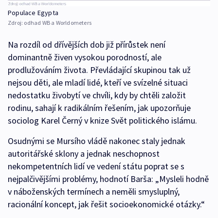
Populace Egypta
Zdroj:
odhad WB a Worldometers
Na rozdíl od dřívějších dob již přírůstek není
dominantně živen vysokou porodností, ale
prodlužováním života. Převládající skupinou tak už
nejsou děti, ale mladí lidé, kteří ve svízelné situaci
nedostatku živobytí ve chvíli, kdy by chtěli založit
rodinu, sahají k radikálním řešením, jak upozorňuje
sociolog Karel Černý v knize Svět politického islámu.
Osudnými se Mursího vládě nakonec staly jednak
autoritářské sklony a jednak neschopnost
nekompetentních lidí ve vedení státu poprat se s
nejpalčivějšími problémy, hodnotí Barša: „Mysleli hodně
v náboženských termínech a neměli smysluplný,
racionální koncept, jak řešit socioekonomické otázky.“