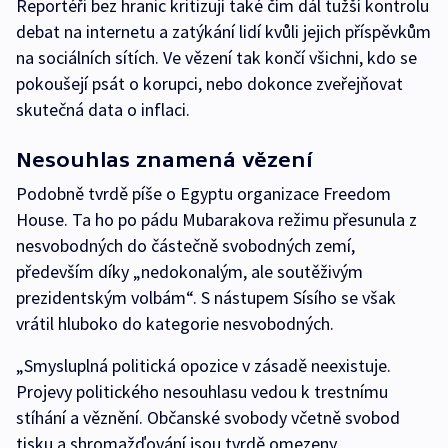
Reportéři bez hranic kritizují také čím dál tužší kontrolu
debat na internetu a zatýkání lidí kvůli jejich příspěvkům
na sociálních sítích. Ve vězení tak končí všichni, kdo se
pokoušejí psát o korupci, nebo dokonce zveřejňovat
skutečná data o inflaci.
Nesouhlas znamená vězení
Podobně tvrdě píše o Egyptu organizace Freedom
House. Ta ho po pádu Mubarakova režimu přesunula z
nesvobodných do částečně svobodných zemí,
především díky „nedokonalým, ale soutěživým
prezidentským volbám“. S nástupem Sísího se však
vrátil hluboko do kategorie nesvobodných.
„Smysluplná politická opozice v zásadě neexistuje.
Projevy politického nesouhlasu vedou k trestnímu
stíhání a věznění. Občanské svobody včetně svobod
tisku a shromažďování jsou tvrdě omezeny.