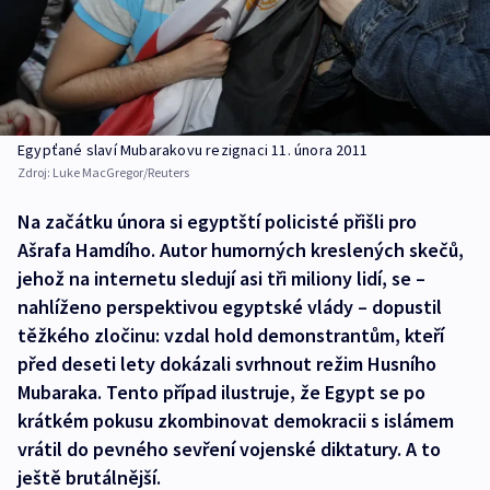
Egypťané slaví Mubarakovu rezignaci 11. února 2011
Zdroj:
Luke MacGregor/Reuters
Na začátku února si egyptští policisté přišli pro
Ašrafa Hamdího. Autor humorných kreslených skečů,
jehož na internetu sledují asi tři miliony lidí, se –
nahlíženo perspektivou egyptské vlády – dopustil
těžkého zločinu: vzdal hold demonstrantům, kteří
před deseti lety dokázali svrhnout režim Husního
Mubaraka. Tento případ ilustruje, že Egypt se po
krátkém pokusu zkombinovat demokracii s islámem
vrátil do pevného sevření vojenské diktatury. A to
ještě brutálnější.