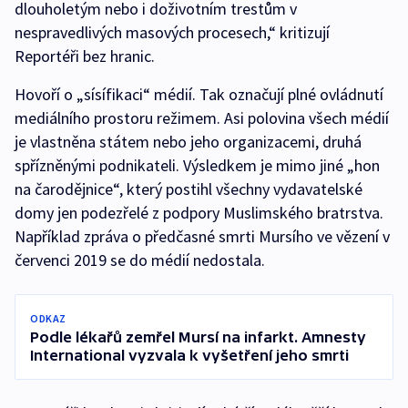
dlouholetým nebo i doživotním trestům v
nespravedlivých masových procesech,“ kritizují
Reportéři bez hranic.
Hovoří o „sísífikaci“ médií. Tak označují plné ovládnutí
mediálního prostoru režimem. Asi polovina všech médií
je vlastněna státem nebo jeho organizacemi, druhá
spřízněnými podnikateli. Výsledkem je mimo jiné „hon
na čarodějnice“, který postihl všechny vydavatelské
domy jen podezřelé z podpory Muslimského bratrstva.
Například zpráva o předčasné smrti Mursího ve vězení v
červenci 2019 se do médií nedostala.
ODKAZ
Podle lékařů zemřel Mursí na infarkt. Amnesty
International vyzvala k vyšetření jeho smrti