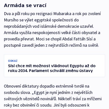
Armáda se vrací
Dva a půl roku po rezignaci Mubaraka a rok po zvolení
Mursího se výlet egyptské společnosti do
neprobádaných vod islámské demokracie uzavřel.
Armáda využila nespokojenosti velké části obyvatel a
provedla převrat. Moci se chopil Abdal Fattáh Sísí a
postupně zavedl jeden z nejtvrdších režimů na světě.
ODKAZ
Sísí chce mít možnost vládnout Egyptu až do
roku 2034. Parlament schválil změnu ústavy
Obnovení diktatury dopadlo extrémně tvrdě na
svobodu slova. „Egypt je nyní jedním z největších
světových věznitelů novinářů. Někteří tráví za mřížemi
roky bez obvinění či soudu. Jiní byli odsouzeni k