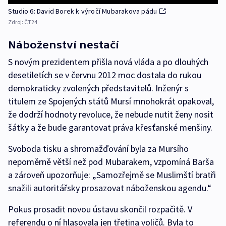
Studio 6: David Borek k výročí Mubarakova pádu
Zdroj:
ČT24
Náboženství nestačí
S novým prezidentem přišla nová vláda a po dlouhých
desetiletích se v červnu 2012 moc dostala do rukou
demokraticky zvolených představitelů. Inženýr s
titulem ze Spojených států Mursí mnohokrát opakoval,
že dodrží hodnoty revoluce, že nebude nutit ženy nosit
šátky a že bude garantovat práva křesťanské menšiny.
Svoboda tisku a shromažďování byla za Mursího
nepoměrně větší než pod Mubarakem, vzpomíná Barša
a zároveň upozorňuje: „Samozřejmě se Muslimští bratři
snažili autoritářsky prosazovat náboženskou agendu.“
Pokus prosadit novou ústavu skončil rozpačitě. V
referendu o ní hlasovala jen třetina voličů. Byla to