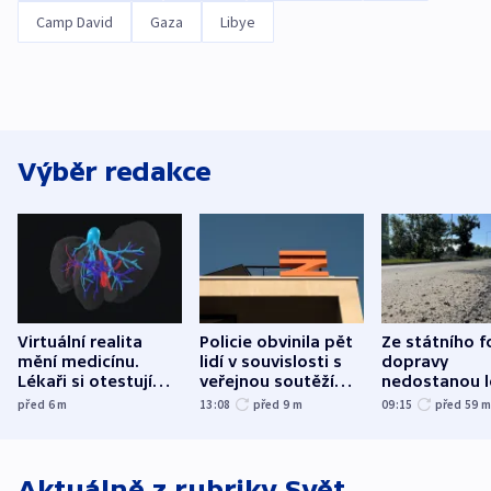
Camp David
Gaza
Libye
Výběr redakce
Virtuální realita
Policie obvinila pět
Ze státního 
mění medicínu.
lidí v souvislosti s
dopravy
Lékaři si otestují
veřejnou soutěží
nedostanou l
každý řez, říká
Správy železnic
kraje na silni
před 6
m
13:08
před 9
m
09:15
před 59
český expert
korunu, řekl 
Aktuálně z rubriky
Svět