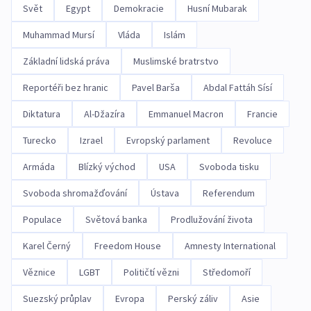
Svět
Egypt
Demokracie
Husní Mubarak
Muhammad Mursí
Vláda
Islám
Základní lidská práva
Muslimské bratrstvo
Reportéři bez hranic
Pavel Barša
Abdal Fattáh Sísí
Diktatura
Al-Džazíra
Emmanuel Macron
Francie
Turecko
Izrael
Evropský parlament
Revoluce
Armáda
Blízký východ
USA
Svoboda tisku
Svoboda shromažďování
Ústava
Referendum
Populace
Světová banka
Prodlužování života
Karel Černý
Freedom House
Amnesty International
Věznice
LGBT
Političtí vězni
Středomoří
Suezský průplav
Evropa
Perský záliv
Asie