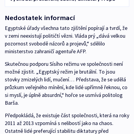
Nedostatek informací
Egyptské úřady všechna tato zjištění popírají a tvrdí, že
v zemi neexistují političtí vězni. Vláda prý „dává velkou
pozornost svobodě názorů a projevů,“ sdělilo
ministerstvo zahraničí agentuře AFP.
Skutečnou podporu Sísího režimu ve společnosti není
možné zjistit. „Egyptský režim je brutální. To jsou
stovky zmizelých lidí, mučení… Představa, že se udělá
průzkum veřejného mínění, kde lidé upřímně řeknou, co
si myslí, je úplně absurdní,“ hořce se usmívá politolog
Barša.
Předpokládá, že existuje část společnosti, která na roky
2011 až 2013 vzpomíná s nelibostí jako na chaos.
Ostatně lidé preferující stabilitu diktatury před