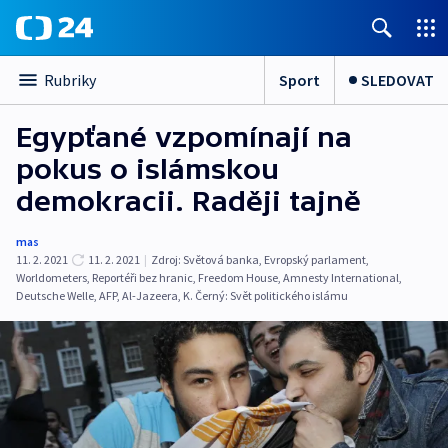
Sport
SLEDOVAT
Rubriky
Egypťané vzpomínají na
pokus o islámskou
demokracii. Raději tajně
mas
11. 2. 2021
11. 2. 2021
|
Zdroj:
Světová banka
,
Evropský parlament
,
Worldometers
,
Reportéři bez hranic
,
Freedom House
,
Amnesty International
,
Deutsche Welle
,
AFP
,
Al-Jazeera
,
K. Černý: Svět politického islámu