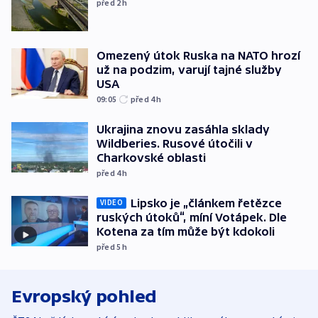
před 2
h
Omezený útok Ruska na NATO hrozí
už na podzim, varují tajné služby
USA
09:05
před 4
h
Ukrajina znovu zasáhla sklady
Wildberies. Rusové útočili v
Charkovské oblasti
před 4
h
Lipsko je „článkem řetězce
VIDEO
ruských útoků“, míní Votápek. Dle
Kotena za tím může být kdokoli
před 5
h
Evropský pohled