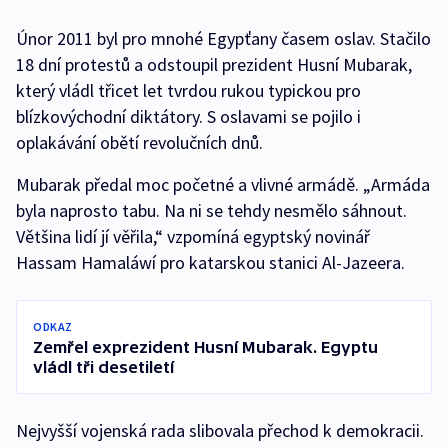
Únor 2011 byl pro mnohé Egypťany časem oslav. Stačilo
18 dní protestů a odstoupil prezident Husní Mubarak,
který vládl třicet let tvrdou rukou typickou pro
blízkovýchodní diktátory. S oslavami se pojilo i
oplakávání obětí revolučních dnů.
Mubarak předal moc početné a vlivné armádě. „Armáda
byla naprosto tabu. Na ni se tehdy nesmělo sáhnout.
Většina lidí jí věřila,“ vzpomíná egyptský novinář
Hassam Hamaláwí pro katarskou stanici Al-Jazeera.
ODKAZ
Zemřel exprezident Husní Mubarak. Egyptu
vládl tři desetiletí
Nejvyšší vojenská rada slibovala přechod k demokracii.