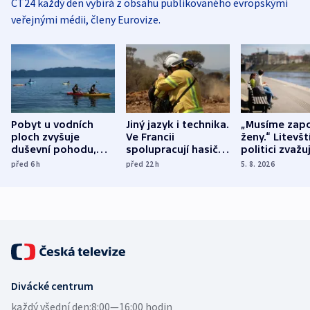
ČT24 každý den vybírá z obsahu publikovaného evropskými
veřejnými médii, členy Eurovize.
Pobyt u vodních
Jiný jazyk i technika.
„Musíme zapo
ploch zvyšuje
Ve Francii
ženy.“ Litevšt
duševní pohodu,
spolupracují hasiči z
politici zvažuj
ukázala
různých zemí
dohodu o
před 6
h
před 22
h
5. 8. 2026
mezinárodní studie
demografii
Divácké centrum
každý všední den:
8:00—16:00 hodin