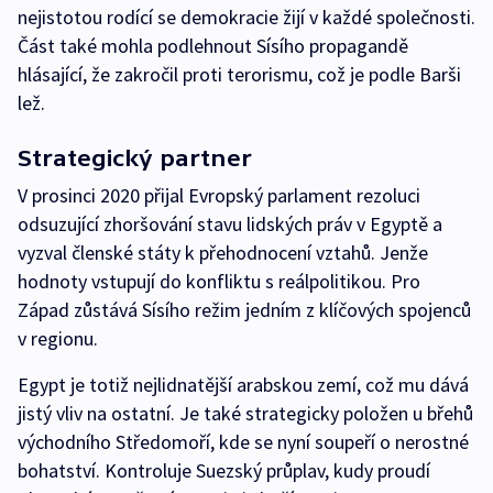
nejistotou rodící se demokracie žijí v každé společnosti.
Část také mohla podlehnout Sísího propagandě
hlásající, že zakročil proti terorismu, což je podle Barši
lež.
Strategický partner
V prosinci 2020 přijal Evropský parlament rezoluci
odsuzující zhoršování stavu lidských práv v Egyptě a
vyzval členské státy k přehodnocení vztahů. Jenže
hodnoty vstupují do konfliktu s reálpolitikou. Pro
Západ zůstává Sísího režim jedním z klíčových spojenců
v regionu.
Egypt je totiž nejlidnatější arabskou zemí, což mu dává
jistý vliv na ostatní. Je také strategicky položen u břehů
východního Středomoří, kde se nyní soupeří o nerostné
bohatství. Kontroluje Suezský průplav, kudy proudí