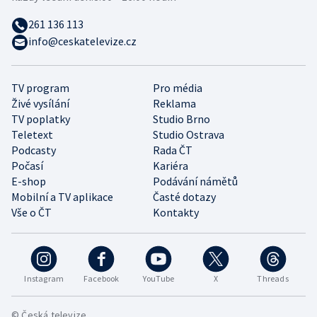
261 136 113
info@ceskatelevize.cz
TV program
Pro média
Živé vysílání
Reklama
TV poplatky
Studio Brno
Teletext
Studio Ostrava
Podcasty
Rada ČT
Počasí
Kariéra
E-shop
Podávání námětů
Mobilní a TV aplikace
Časté dotazy
Vše o ČT
Kontakty
Instagram
Facebook
YouTube
X
Threads
© Česká televize