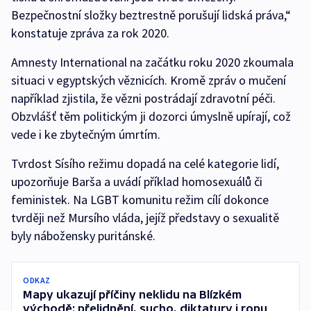
Bezpečnostní složky beztrestně porušují lidská práva,“
konstatuje zpráva za rok 2020.
Amnesty International na začátku roku 2020 zkoumala
situaci v egyptských věznicích. Kromě zpráv o mučení
například zjistila, že vězni postrádají zdravotní péči.
Obzvlášť těm politickým ji dozorci úmyslně upírají, což
vede i ke zbytečným úmrtím.
Tvrdost Sísího režimu dopadá na celé kategorie lidí,
upozorňuje Barša a uvádí příklad homosexuálů či
feministek. Na LGBT komunitu režim cílí dokonce
tvrději než Mursího vláda, jejíž představy o sexualitě
byly nábožensky puritánské.
ODKAZ
Mapy ukazují příčiny neklidu na Blízkém
východě: přelidnění, sucho, diktatury i ropu