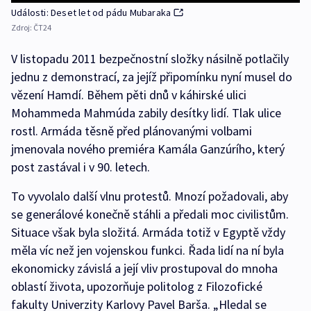
Události: Deset let od pádu Mubaraka
Zdroj:
ČT24
V listopadu 2011 bezpečnostní složky násilně potlačily
jednu z demonstrací, za jejíž připomínku nyní musel do
vězení Hamdí. Během pěti dnů v káhirské ulici
Mohammeda Mahmúda zabily desítky lidí. Tlak ulice
rostl. Armáda těsně před plánovanými volbami
jmenovala nového premiéra Kamála Ganzúrího, který
post zastával i v 90. letech.
To vyvolalo další vlnu protestů. Mnozí požadovali, aby
se generálové konečně stáhli a předali moc civilistům.
Situace však byla složitá. Armáda totiž v Egyptě vždy
měla víc než jen vojenskou funkci. Řada lidí na ní byla
ekonomicky závislá a její vliv prostupoval do mnoha
oblastí života, upozorňuje politolog z Filozofické
fakulty Univerzity Karlovy Pavel Barša. „Hledal se