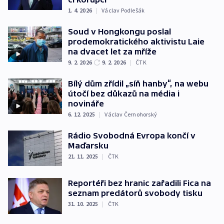
1. 4. 2026
|
Václav Podlešák
Soud v Hongkongu poslal
prodemokratického aktivistu Laie
na dvacet let za mříže
9. 2. 2026
9. 2. 2026
|
ČTK
Bílý dům zřídil „síň hanby“, na webu
útočí bez důkazů na média i
novináře
6. 12. 2025
|
Václav Černohorský
Rádio Svobodná Evropa končí v
Maďarsku
21. 11. 2025
|
ČTK
Reportéři bez hranic zařadili Fica na
seznam predátorů svobody tisku
31. 10. 2025
|
ČTK