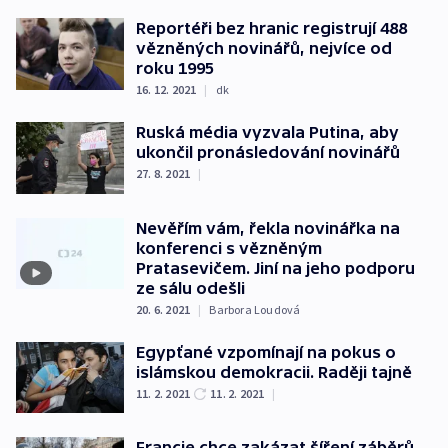
Reportéři bez hranic registrují 488
vězněných novinářů, nejvíce od
roku 1995
16. 12. 2021
|
dk
Ruská média vyzvala Putina, aby
ukončil pronásledování novinářů
27. 8. 2021
|
Nevěřím vám, řekla novinářka na
konferenci s vězněným
Pratasevičem. Jiní na jeho podporu
ze sálu odešli
20. 6. 2021
|
Barbora Loudová
Egypťané vzpomínají na pokus o
islámskou demokracii. Raději tajně
11. 2. 2021
11. 2. 2021
|
Francie chce zakázat šíření záběrů