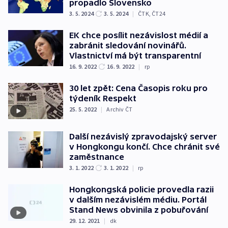
propadlo Slovensko
3. 5. 2024
3. 5. 2024
|
ČTK
,
ČT24
EK chce posílit nezávislost médií a
zabránit sledování novinářů.
Vlastnictví má být transparentní
16. 9. 2022
16. 9. 2022
|
rp
30 let zpět: Cena Časopis roku pro
týdeník Respekt
25. 5. 2022
|
Archiv ČT
Další nezávislý zpravodajský server
v Hongkongu končí. Chce chránit své
zaměstnance
3. 1. 2022
3. 1. 2022
|
rp
Hongkongská policie provedla razii
v dalším nezávislém médiu. Portál
Stand News obvinila z pobuřování
29. 12. 2021
|
dk