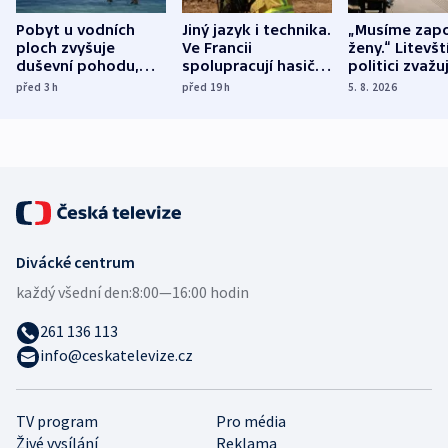
Pobyt u vodních
Jiný jazyk i technika.
„Musíme zapo
ploch zvyšuje
Ve Francii
ženy.“ Litevšt
duševní pohodu,
spolupracují hasiči z
politici zvažuj
ukázala
různých zemí
dohodu o
před 3
h
před 19
h
5. 8. 2026
mezinárodní studie
demografii
Divácké centrum
každý všední den:
8:00—16:00 hodin
261 136 113
info@ceskatelevize.cz
TV program
Pro média
Živé vysílání
Reklama