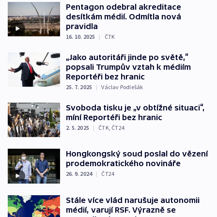
Pentagon odebral akreditace
desítkám médií. Odmítla nová
pravidla
16. 10. 2025
|
ČTK
„Jako autoritáři jinde po světě,“
popsali Trumpův vztah k médiím
Reportéři bez hranic
25. 7. 2025
|
Václav Podlešák
Svoboda tisku je „v obtížné situaci“,
míní Reportéři bez hranic
2. 5. 2025
|
ČTK
,
ČT24
Hongkongský soud poslal do vězení
prodemokratického novináře
26. 9. 2024
|
ČT24
Stále více vlád narušuje autonomii
médií, varují RSF. Výrazně se