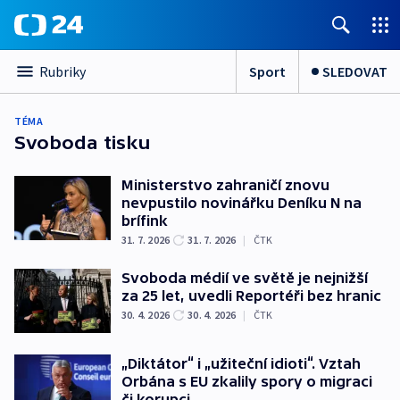
Sport
SLEDOVAT
Rubriky
TÉMA
Svoboda tisku
Ministerstvo zahraničí znovu
nevpustilo novinářku Deníku N na
brífink
31. 7. 2026
31. 7. 2026
|
ČTK
Svoboda médií ve světě je nejnižší
za 25 let, uvedli Reportéři bez hranic
30. 4. 2026
30. 4. 2026
|
ČTK
„Diktátor“ i „užiteční idioti“. Vztah
Orbána s EU zkalily spory o migraci
či korupci