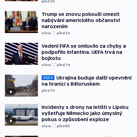
před 2
h
Trump se znovu pokouší omezit
nabývání amerického občanství
narozením
včera
před 3
h
Vedení FIFA se omluvilo za chyby a
podpořilo Infantina. UEFA trvá na
bojkotu
včera
před 7
h
Ukrajina buduje další opevnění
VIDEO
na hranici s Běloruskem
před 7
h
Incidenty s drony na letišti v Lipsku
vyšetřuje Německo jako úmyslný
pokus o způsobení exploze
včera
před 8
h