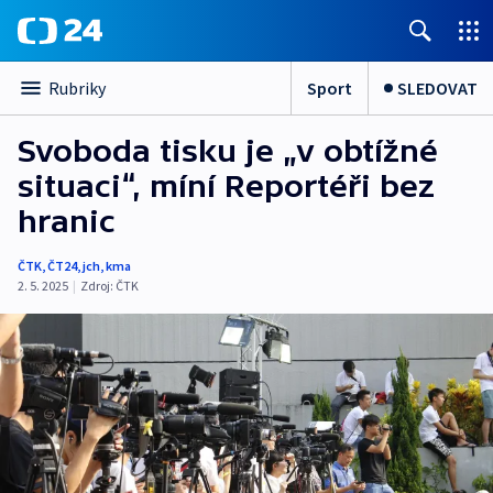
Sport
SLEDOVAT
Rubriky
Svoboda tisku je „v obtížné
situaci“, míní Reportéři bez
hranic
ČTK
,
ČT24
,
jch
,
kma
2. 5. 2025
|
Zdroj:
ČTK