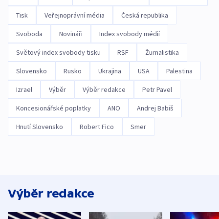
Tisk
Veřejnoprávní média
Česká republika
Svoboda
Novináři
Index svobody médií
Světový index svobody tisku
RSF
Žurnalistika
Slovensko
Rusko
Ukrajina
USA
Palestina
Izrael
Výběr
Výběr redakce
Petr Pavel
Koncesionářské poplatky
ANO
Andrej Babiš
Hnutí Slovensko
Robert Fico
Smer
Výběr redakce