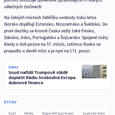
válečných zločinech.
Na čelných místech žebříčku svobody tisku letos
Norsko doplňují Estonsko, Nizozemsko a Švédsko. Do
první desítky se kromě Česka vešly také Finsko,
Dánsko, Irsko, Portugalsko a Švýcarsko. Spojené státy
klesly o dvě pozice na 57. místo, zatímco Rusko se
propadlo o devět míst a je nyní na 171. pozici.
ODKAZ
Soud nařídil Trumpově vládě
doplatit Rádiu Svobodná Evropa
dubnové finance
ŠTÍTKY
Svět
Média
Reportéři bez hranic
Svoboda tisku