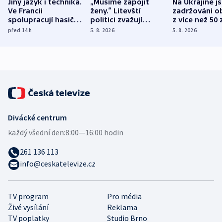
Jiný jazyk i technika.
„Musíme zapojit
Na Ukrajině j
Ve Francii
ženy.“ Litevští
zadržováni o
spolupracují hasiči z
politici zvažují
z více než 50 
různých zemí
dohodu o
Bojovali na s
před 14
h
5. 8. 2026
5. 8. 2026
demografii
Ruska
Divácké centrum
každý všední den:
8:00—16:00 hodin
261 136 113
info@ceskatelevize.cz
TV program
Pro média
Živé vysílání
Reklama
TV poplatky
Studio Brno