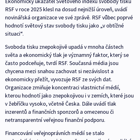
Ekonomický ukazatel Světového indexu svobody tisku
RSF v roce 2025 klesl na dosud nejnižší úroveň, uvádí
novinářská organizace ve své zprávě. RSF vůbec poprvé
hodnotí světový stav svobody tisku jako „v obtížné
situaci“.
Svoboda tisku znepokojivě upadá v mnoha částech
světa a ekonomický tlak je významný faktor, který se
často podceňuje, tvrdí RSF. Současná média jsou
chycena mezi snahou zachovat si nezávislost a
ekonomicky přežít, vyvozuje RSF ze svých dat.
Organizace zmiňuje koncentraci vlastnictví médií,
kterou hodnotí jako znepokojivou i v zemích, které jsou
v žebříčku vysoko, včetně Česka. Dále uvádí tlak
inzerentů a finančních sponzorů a omezenou či
netransparentní veřejnou finanční podporu.
Financování veřejnoprávních médií se stalo