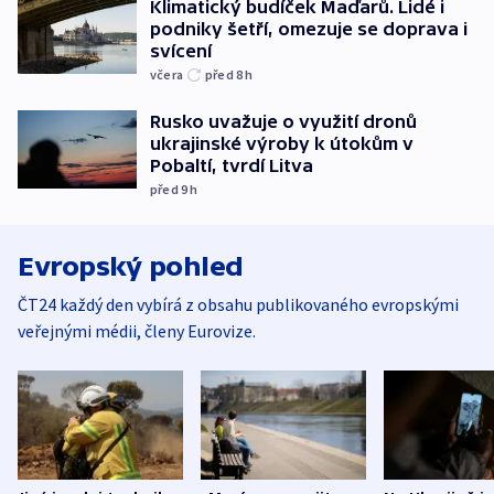
Klimatický budíček Maďarů. Lidé i
podniky šetří, omezuje se doprava i
svícení
včera
před 8
h
Rusko uvažuje o využití dronů
ukrajinské výroby k útokům v
Pobaltí, tvrdí Litva
před 9
h
Evropský pohled
ČT24 každý den vybírá z obsahu publikovaného evropskými
veřejnými médii, členy Eurovize.