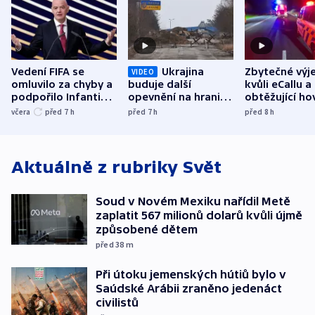
Vedení FIFA se
Ukrajina
Zbytečné výj
VIDEO
omluvilo za chyby a
buduje další
kvůli eCallu a
podpořilo Infantina.
opevnění na hranici
obtěžující ho
UEFA trvá na
s Běloruskem
zdržují záchr
včera
před 7
h
před 7
h
před 8
h
bojkotu
Aktuálně z rubriky
Svět
Soud v Novém Mexiku nařídil Metě
zaplatit 567 milionů dolarů kvůli újmě
způsobené dětem
před 38
m
Při útoku jemenských hútiů bylo v
Saúdské Arábii zraněno jedenáct
civilistů