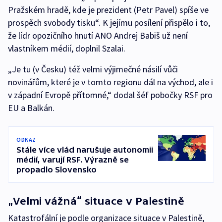
Pražském hradě, kde je prezident (Petr Pavel) spíše ve
prospěch svobody tisku“. K jejímu posílení přispělo i to,
že lídr opozičního hnutí ANO Andrej Babiš už není
vlastníkem médií, doplnil Szalai.
„Je tu (v Česku) též velmi výjimečné násilí vůči
novinářům, které je v tomto regionu dál na východ, ale i
v západní Evropě přítomné,“ dodal šéf pobočky RSF pro
EU a Balkán.
ODKAZ
Stále více vlád narušuje autonomii
médií, varují RSF. Výrazně se
propadlo Slovensko
„Velmi vážná“ situace v Palestině
Katastrofální je podle organizace situace v Palestině,