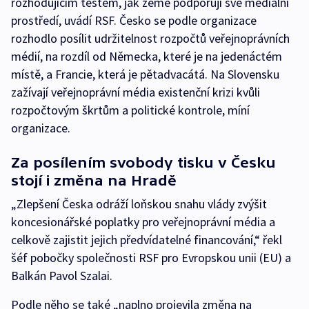
rozhodujícím testem, jak země podporují své mediální
prostředí, uvádí RSF. Česko se podle organizace
rozhodlo posílit udržitelnost rozpočtů veřejnoprávních
médií, na rozdíl od Německa, které je na jedenáctém
místě, a Francie, která je pětadvacátá. Na Slovensku
zažívají veřejnoprávní média existenční krizi kvůli
rozpočtovým škrtům a politické kontrole, míní
organizace.
Za posílením svobody tisku v Česku
stojí i změna na Hradě
„Zlepšení Česka odráží loňskou snahu vlády zvýšit
koncesionářské poplatky pro veřejnoprávní média a
celkově zajistit jejich předvídatelné financování,“ řekl
šéf pobočky společnosti RSF pro Evropskou unii (EU) a
Balkán Pavol Szalai.
Podle něho se také „naplno projevila změna na