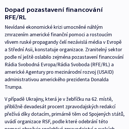
Dopad pozastavení financování
RFE/RL
Nevídané ekonomické krizi umocněné náhlým
zmrazením americké finanční pomoci a rostoucím
vlivem ruské propagandy čelí nezávislá média v Evropě
a Střední Asii, konstatuje organizace. Zranitelný sektor
podle ní ještě oslabilo zejména pozastavení financování
Rádia Svobodná Evropa/Rádia Svoboda (RFE/RL) a
americké Agentury pro mezinárodní rozvoj (USAID)
administrativou amerického prezidenta Donalda
Trumpa.
V případě Ukrajiny, která je v žebříčku na 62. místě,
přibližně devadesát procent zpravodajských redakcí
přežívá díky dotacím, primárně těm od Spojených států,
uvádí organizace RSF, podle které odebrání této
pomoci ohrožuje spolehlivé zpravodajství o ruských