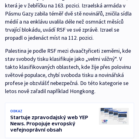
která je v žebříčku na 163. pozici. Izraelská armáda v
Pásmu Gazy zabila téměř dvě stě novinářů, zničila sídla
médií a na enklávu uvalila déle než osmnáct měsíců
trvající blokádu, uvádí RSF ve své zprávě. Izrael se
propadl o jedenáct míst na 112. pozici.
Palestina je podle RSF mezi dvaačtyřiceti zeměmi, kde
stav svobody tisku klasifikuje jako „velmi vážný“. V
takto klasifikovaných oblastech, kde žije přes polovinu
světové populace, chybí svoboda tisku a novinářská
profese je obzvlášť nebezpečná. Do této kategorie se
letos nově zařadil například Hongkong.
ODKAZ
Startuje zpravodajský web YEP
News. Propojuje evropský
veřejnoprávní obsah