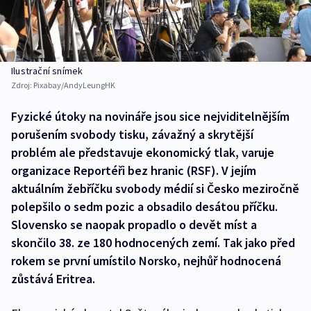
Ilustrační snímek
Zdroj:
Pixabay/AndyLeungHK
Fyzické útoky na novináře jsou sice nejviditelnějším
porušením svobody tisku, závažný a skrytější
problém ale představuje ekonomický tlak, varuje
organizace Reportéři bez hranic (RSF). V jejím
aktuálním žebříčku svobody médií si Česko meziročně
polepšilo o sedm pozic a obsadilo desátou příčku.
Slovensko se naopak propadlo o devět míst a
skončilo 38. ze 180 hodnocených zemí. Tak jako před
rokem se první umístilo Norsko, nejhůř hodnocená
zůstává Eritrea.