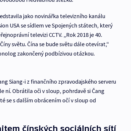
edstavila jako novinářka televizního kanálu
ion USA se sídlem ve Spojených státech, který
ejnoprávní televizi CCTV. „Rok 2018 je 40.
Číny světu. Čína se bude světu dále otevírat,“
monolog zakončený podbízivou otázkou.
ang Siang-i z finančního zpravodajského serveru
dle ní. Obrátila oči v sloup, pohrdavě si Čang
té se s dalším obrácením očí v sloup od
item čínských sociálních sítí