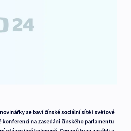
vinářky se baví čínské sociální sítě i světové
é konferenci na zasedání čínského parlamentu
ilní otázce jiné kolegyně. Cenzoři brzy zasáhli a