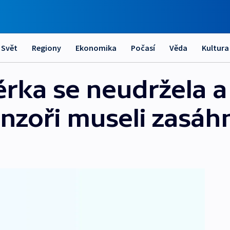
Svět
Regiony
Ekonomika
Počasí
Věda
Kultura
rka se neudržela a 
enzoři museli zasáh