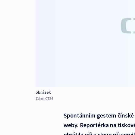
obrázek
Zdroj:
ČT24
Spontánním gestem čínské no
weby. Reportérka na tiskov
obrátila oči v sloup při serv