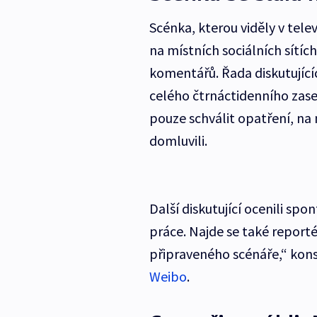
Scénka, kterou viděly v telev
na místních sociálních sítíc
komentářů. Řada diskutující
celého čtrnáctidenního zas
pouze schválit opatření, na
domluvili.
Další diskutující ocenili sp
práce. Najde se také reporté
připraveného scénáře,“ kons
Weibo
.