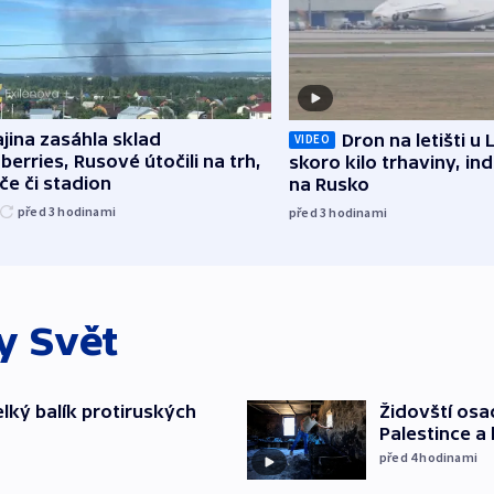
jina zasáhla sklad
Dron na letišti u 
VIDEO
berries, Rusové útočili na trh,
skoro kilo trhaviny, ind
če či stadion
na Rusko
před 3
hodinami
před 3
hodinami
ky
Svět
elký balík protiruských
Židovští osa
Palestince a 
před 4
hodinami