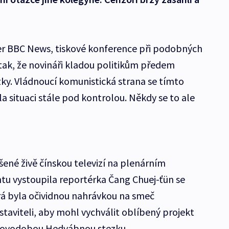
ver BBC News, tiskové konference při podobných
 tak, že novináři kladou politikům předem
zky. Vládnoucí komunistická strana se tímto
 situaci stále pod kontrolou. Někdy se to ale
šené živě čínskou televizí na plenárním
tu vystoupila reportérka Čang Chuej-ťün se
á byla očividnou nahrávkou na smeč
aviteli, aby mohl vychválit oblíbený projekt
 novodobou Hedvábnou stezku.