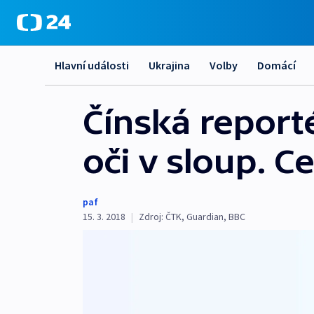
Hlavní události
Ukrajina
Volby
Domácí
Čínská reporté
oči v sloup. C
paf
15. 3. 2018
|
Zdroj:
ČTK
,
Guardian
,
BBC