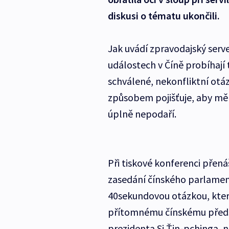
diskusi o tématu ukončili.
Jak uvádí zpravodajský ser
událostech v Číně probíhají
schválené, nekonfliktní otá
způsobem pojišťuje, aby měla
úplně nepodaří.
Při tiskové konferenci přená
zasedání čínského parlamen
40sekundovou otázkou, kter
přítomnému čínskému předst
prezidenta Si Ťin-pchinga,