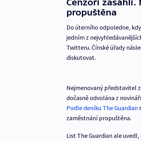
Cenzoři zasáhli.
propuštěna
Do úterního odpoledne, kdy 
jedním z nejvyhledávanějších
Twitteru. Čínské úřady násl
diskutovat.
Nejmenovaný představitel zp
dočasně odvolána z novinář
Podle deníku The Guardian
s
zaměstnání propuštěna.
List The Guardian ale uvedl