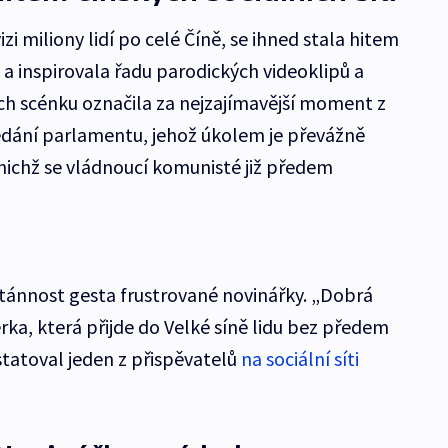
izi miliony lidí po celé Číně, se ihned stala hitem
h a inspirovala řadu parodických videoklipů a
ch scénku označila za nejzajímavější moment z
edání parlamentu, jehož úkolem je převážně
 nichž se vládnoucí komunisté již předem
ontánnost gesta frustrované novinářky. „Dobrá
rka, která přijde do Velké síně lidu bez předem
tatoval jeden z přispěvatelů
na sociální síti