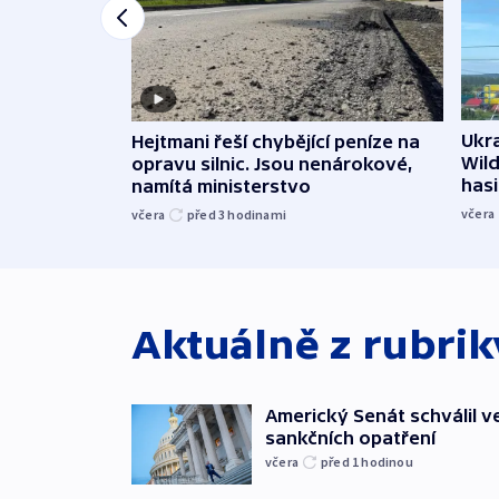
Ukra
Hejtmani řeší chybějící peníze na
Wild
opravu silnic. Jsou nenárokové,
hasi
namítá ministerstvo
včera
včera
před 3
hodinami
Aktuálně z rubri
Americký Senát schválil v
sankčních opatření
včera
před 1
hodinou