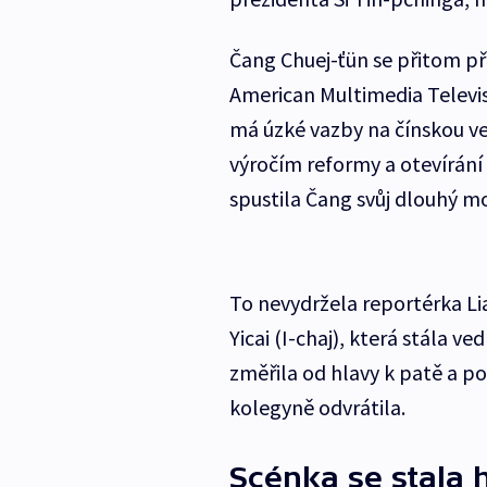
Čang Chuej-ťün se přitom př
American Multimedia Televis
má úzké vazby na čínskou veř
výročím reformy a otevírání 
spustila Čang svůj dlouhý 
To nevydržela reportérka Li
Yicai (I-chaj), která stála ve
změřila od hlavy k patě a po
kolegyně odvrátila.
Scénka se stala h