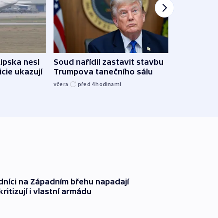
Žido
Lipska nesl
Soud nařídil zastavit stavbu
břehu
icie ukazují
Trumpova tanečního sálu
kriti
včera
před 4
hodinami
před 4
dníci na Západním břehu napadají
kritizují i vlastní armádu