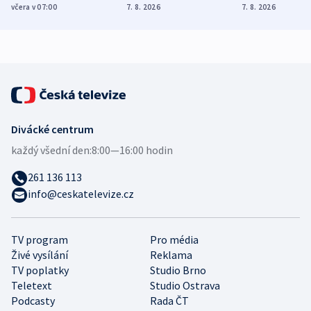
Poláky nebezpečné
míní estonský
ukázala
včera v 07:00
7. 8. 2026
7. 8. 2026
zdravotní rady
bezpečnostní
mezinárodní 
expert
Divácké centrum
každý všední den:
8:00—16:00 hodin
261 136 113
info@ceskatelevize.cz
TV program
Pro média
Živé vysílání
Reklama
TV poplatky
Studio Brno
Teletext
Studio Ostrava
Podcasty
Rada ČT