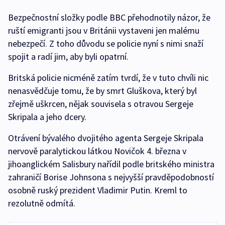
Bezpečnostní složky podle BBC přehodnotily názor, že
ruští emigranti jsou v Británii vystaveni jen malému
nebezpečí. Z toho důvodu se policie nyní s nimi snaží
spojit a radí jim, aby byli opatrní.
Britská policie nicméně zatím tvrdí, že v tuto chvíli nic
nenasvědčuje tomu, že by smrt Gluškova, který byl
zřejmě uškrcen, nějak souvisela s otravou Sergeje
Skripala a jeho dcery.
Otrávení bývalého dvojitého agenta Sergeje Skripala
nervově paralytickou látkou Novičok 4. března v
jihoanglickém Salisbury nařídil podle britského ministra
zahraničí Borise Johnsona s nejvyšší pravděpodobností
osobně ruský prezident Vladimir Putin. Kreml to
rezolutně odmítá.