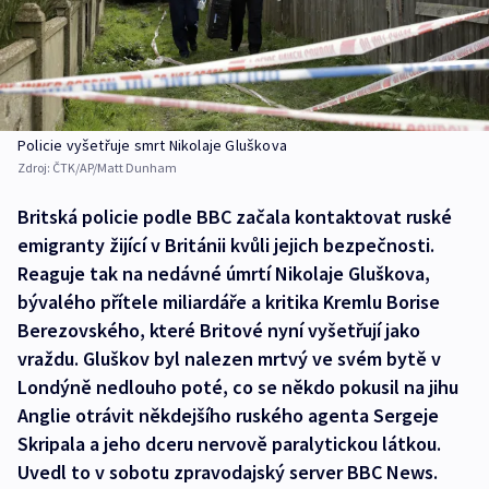
Policie vyšetřuje smrt Nikolaje Gluškova
Zdroj:
ČTK/AP/Matt Dunham
Britská policie podle BBC začala kontaktovat ruské
emigranty žijící v Británii kvůli jejich bezpečnosti.
Reaguje tak na nedávné úmrtí Nikolaje Gluškova,
bývalého přítele miliardáře a kritika Kremlu Borise
Berezovského, které Britové nyní vyšetřují jako
vraždu. Gluškov byl nalezen mrtvý ve svém bytě v
Londýně nedlouho poté, co se někdo pokusil na jihu
Anglie otrávit někdejšího ruského agenta Sergeje
Skripala a jeho dceru nervově paralytickou látkou.
Uvedl to v sobotu zpravodajský server BBC News.