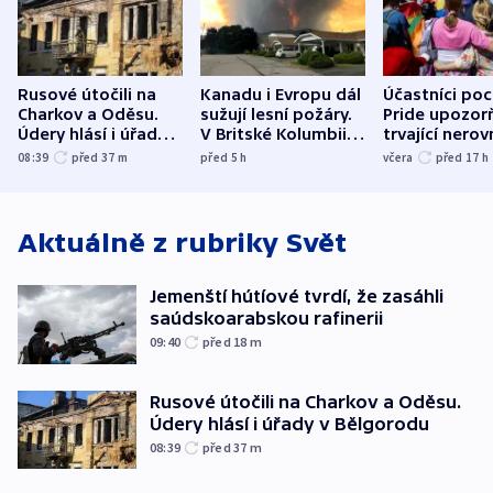
Rusové útočili na
Kanadu i Evropu dál
Účastníci po
Charkov a Oděsu.
sužují lesní požáry.
Pride upozorň
Údery hlásí i úřady v
V Britské Kolumbii
trvající nerov
Bělgorodu
evakuovali tisíce lidí
společensko
08:39
před 37
m
před 5
h
včera
před 17
h
atmosféru
Aktuálně z rubriky
Svět
Jemenští hútíové tvrdí, že zasáhli
saúdskoarabskou rafinerii
09:40
před 18
m
Rusové útočili na Charkov a Oděsu.
Údery hlásí i úřady v Bělgorodu
08:39
před 37
m