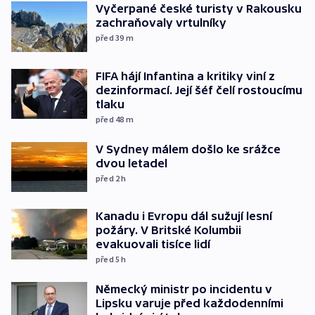
Vyčerpané české turisty v Rakousku
zachraňovaly vrtulníky
před 39
m
FIFA hájí Infantina a kritiky viní z
dezinformací. Její šéf čelí rostoucímu
tlaku
před 48
m
V Sydney málem došlo ke srážce
dvou letadel
před 2
h
Kanadu i Evropu dál sužují lesní
požáry. V Britské Kolumbii
evakuovali tisíce lidí
před 5
h
Německý ministr po incidentu v
Lipsku varuje před každodenními