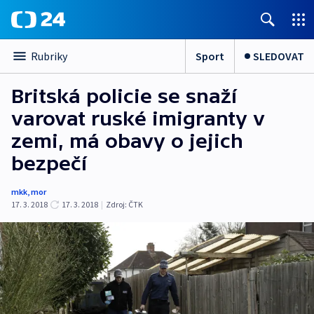
Sport
SLEDOVAT
Rubriky
Britská policie se snaží
varovat ruské imigranty v
zemi, má obavy o jejich
bezpečí
mkk
,
mor
17. 3. 2018
17. 3. 2018
|
Zdroj:
ČTK