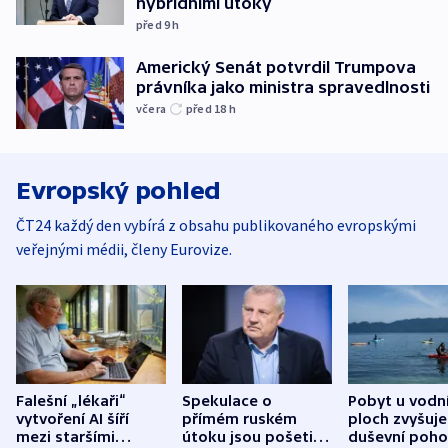
hybridními útoky
před 9
h
Americký Senát potvrdil Trumpova
právníka jako ministra spravedlnosti
včera
před 18
h
Evropský pohled
ČT24 každý den vybírá z obsahu publikovaného evropskými
veřejnými médii, členy Eurovize.
Falešní „lékaři“
Spekulace o
Pobyt u vodn
vytvoření AI šíří
přímém ruském
ploch zvyšuje
mezi staršími
útoku jsou pošetilé,
duševní poho