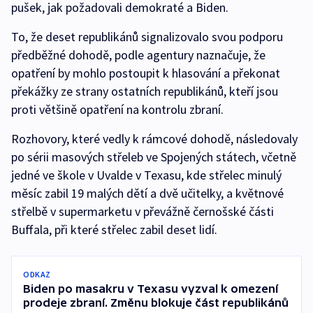
pušek, jak požadovali demokraté a Biden.
To, že deset republikánů signalizovalo svou podporu
předběžné dohodě, podle agentury naznačuje, že
opatření by mohlo postoupit k hlasování a překonat
překážky ze strany ostatních republikánů, kteří jsou
proti většině opatření na kontrolu zbraní.
Rozhovory, které vedly k rámcové dohodě, následovaly
po sérii masových střeleb ve Spojených státech, včetně
jedné ve škole v Uvalde v Texasu, kde střelec minulý
měsíc zabil 19 malých dětí a dvě učitelky, a květnové
střelbě v supermarketu v převážně černošské části
Buffala, při které střelec zabil deset lidí.
ODKAZ
Biden po masakru v Texasu vyzval k omezení
prodeje zbraní. Změnu blokuje část republikánů