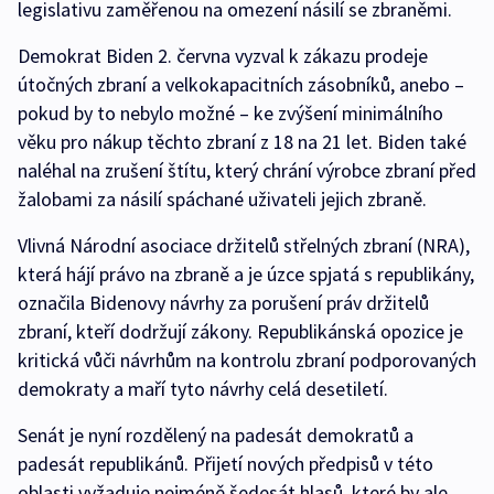
legislativu zaměřenou na omezení násilí se zbraněmi.
Demokrat Biden 2. června vyzval k zákazu prodeje
útočných zbraní a velkokapacitních zásobníků, anebo –
pokud by to nebylo možné – ke zvýšení minimálního
věku pro nákup těchto zbraní z 18 na 21 let. Biden také
naléhal na zrušení štítu, který chrání výrobce zbraní před
žalobami za násilí spáchané uživateli jejich zbraně.
Vlivná Národní asociace držitelů střelných zbraní (NRA),
která hájí právo na zbraně a je úzce spjatá s republikány,
označila Bidenovy návrhy za porušení práv držitelů
zbraní, kteří dodržují zákony. Republikánská opozice je
kritická vůči návrhům na kontrolu zbraní podporovaných
demokraty a maří tyto návrhy celá desetiletí.
Senát je nyní rozdělený na padesát demokratů a
padesát republikánů. Přijetí nových předpisů v této
oblasti vyžaduje nejméně šedesát hlasů, které by ale