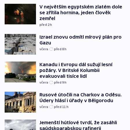
V největším egyptském zlatém dole
se zřítila hornina, jeden člověk
zemřel
před 2
h
Izrael znovu odmítl mírový plán pro
Gazu
včera
před 8
h
Kanadu i Evropu dál sužují lesní
požáry. V Britské Kolumbii
evakuovali tisíce lidí
včera
před 9
h
Rusové útočili na Charkov a Oděsu.
Údery hlásí i úřady v Bělgorodu
včera
před 11
h
Jemenští hútíové tvrdí, že zasáhli
saúdskoarabskou rafinerii