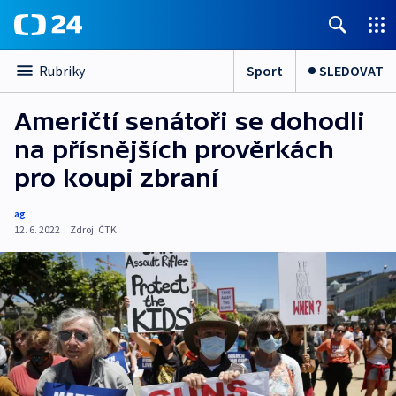
Sport
SLEDOVAT
Rubriky
Američtí senátoři se dohodli
na přísnějších prověrkách
pro koupi zbraní
ag
12. 6. 2022
|
Zdroj:
ČTK