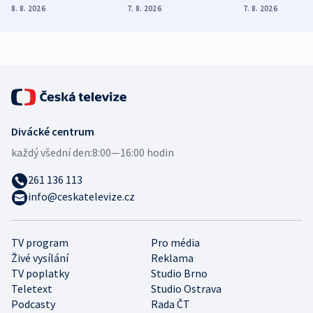
Poláky nebezpečné
míní estonský
ukázala
8. 8. 2026
7. 8. 2026
7. 8. 2026
zdravotní rady
bezpečnostní
mezinárodní 
expert
Divácké centrum
každý všední den:
8:00—16:00 hodin
261 136 113
info@ceskatelevize.cz
TV program
Pro média
Živé vysílání
Reklama
TV poplatky
Studio Brno
Teletext
Studio Ostrava
Podcasty
Rada ČT