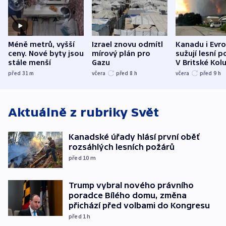
Méně metrů, vyšší
Izrael znovu odmítl
Kanadu i Evro
ceny. Nové byty jsou
mírový plán pro
sužují lesní p
stále menší
Gazu
V Britské Kol
evakuovali tis
před 31
m
včera
před 8
h
včera
před 9
h
Aktuálně z rubriky
Svět
Kanadské úřady hlásí první oběť
rozsáhlých lesních požárů
před 10
m
Trump vybral nového právního
poradce Bílého domu, změna
přichází před volbami do Kongresu
před 1
h