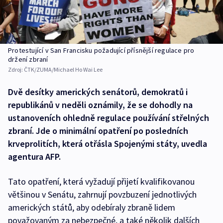
Protestující v San Francisku požadující přísnější regulace pro
držení zbraní
Zdroj:
ČTK/ZUMA/Michael Ho Wai Lee
Dvě desítky amerických senátorů, demokratů i
republikánů v neděli oznámily, že se dohodly na
ustanoveních ohledně regulace používání střelných
zbraní. Jde o minimální opatření po posledních
krveprolitích, která otřásla Spojenými státy, uvedla
agentura AFP.
Tato opatření, která vyžadují přijetí kvalifikovanou
většinou v Senátu, zahrnují povzbuzení jednotlivých
amerických států, aby odebíraly zbraně lidem
považovaným za nebezpečné, a také několik dalších