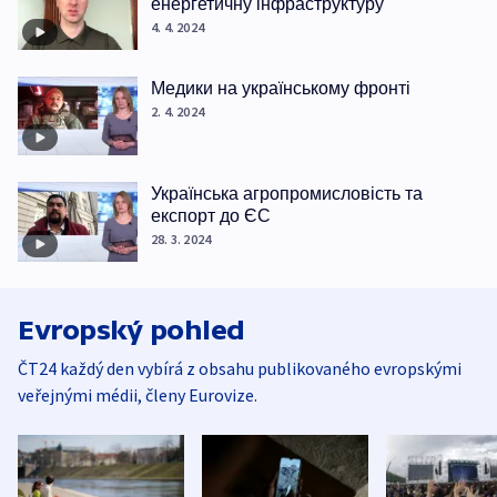
енергетичну інфраструктуру
4. 4. 2024
Медики на українському фронті
2. 4. 2024
Українська агропромисловість та
експорт до ЄС
28. 3. 2024
Evropský pohled
ČT24 každý den vybírá z obsahu publikovaného evropskými
veřejnými médii, členy Eurovize.