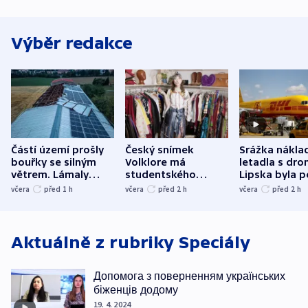
Výběr redakce
Částí území prošly
Český snímek
Srážka nákla
bouřky se silným
Volklore má
letadla s dr
větrem. Lámaly
studentského
Lipska byla p
stromy a poničily
Oscara, zabojuje o
německého mi
včera
před 1
h
včera
před 2
h
včera
před 2
h
střechu
cenu za krátký film
hybridní útok
Aktuálně z rubriky
Speciály
Допомога з поверненням українських
біженців додому
19. 4. 2024