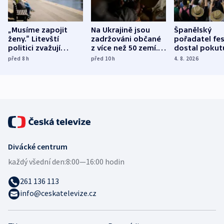
„Musíme zapojit
Na Ukrajině jsou
Španělský
ženy.“ Litevští
zadržováni občané
pořadatel fes
politici zvažují
z více než 50 zemí.
dostal pokut
dohodu o
Bojovali na straně
nekalé prakti
před 8
h
před 10
h
4. 8. 2026
demografii
Ruska
Divácké centrum
každý všední den:
8:00—16:00 hodin
261 136 113
info@ceskatelevize.cz