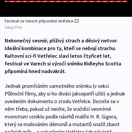
Festival ve Varech připomíná Vetřelce
Zdroj:
ČT24
Nekonečný vesmír, plíživý strach a děsivý netvor.
Ideální kombinace pro ty, kteří se nebojí strachu.
Kultovní sci-fi Vetřelec slaví letos čtyřicet let,
festival ve Varech si výročí snímku Ridleyho Scotta
připomíná hned nadvakrát.
Jednak promítáním samotného snímku (v sekci
Půlnoční filmy, aby si ho diváci jaksepatří užili) a jednak
uvedením dokumentu o zrodu Vetřelce. Dozvíte se v
něm třeba, pokud už nevíte, že vraždící vesmírné
monstrum vzniklo podle návrhů malíře H. R. Gigera,
který se malováním démonů a mutantů snažil zbavit
nočních můr – a vytvořením Vetřelce jich pár jistě