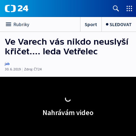
Sport
SLEDOVAT
Rubriky
Ve Varech vás nikdo neuslyší
křičet.... leda Vetřelec
jab
30. 6. 2019
|
Zdroj:
ČT24
Nahrávám video