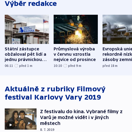
Výběr redakce
Státní zástupce
Průmyslová výroba
Evropská uni
obžaloval pět lidí a
v červnu vzrostla
rekordně níz
jednu právnickou
nejvíce od prosince
zásoby zemn
osobu v kauze
plynu
06:11
před 1
m
10:10
před 9
m
před 18
m
Bulovky
Aktuálně z rubriky
Filmový
festival Karlovy Vary 2019
Z festivalu do kina. Vybrané filmy z
Varů je možné vidět i v jiných
městech
8. 7. 2019