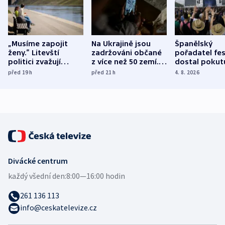
„Musíme zapojit
Na Ukrajině jsou
Španělský
ženy.“ Litevští
zadržováni občané
pořadatel fes
politici zvažují
z více než 50 zemí.
dostal pokut
dohodu o
Bojovali na straně
nekalé prakti
před 19
h
před 21
h
4. 8. 2026
demografii
Ruska
Divácké centrum
každý všední den:
8:00—16:00 hodin
261 136 113
info@ceskatelevize.cz