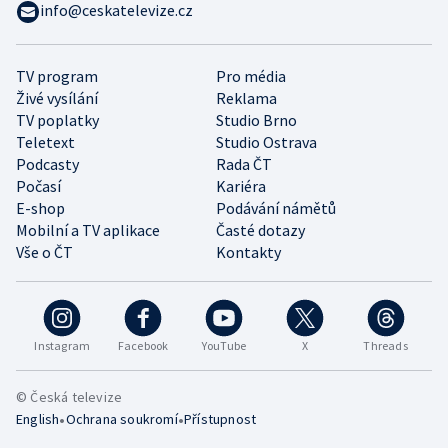
info@ceskatelevize.cz
TV program
Pro média
Živé vysílání
Reklama
TV poplatky
Studio Brno
Teletext
Studio Ostrava
Podcasty
Rada ČT
Počasí
Kariéra
E-shop
Podávání námětů
Mobilní a TV aplikace
Časté dotazy
Vše o ČT
Kontakty
Instagram
Facebook
YouTube
X
Threads
© Česká televize
•
•
English
Ochrana soukromí
Přístupnost