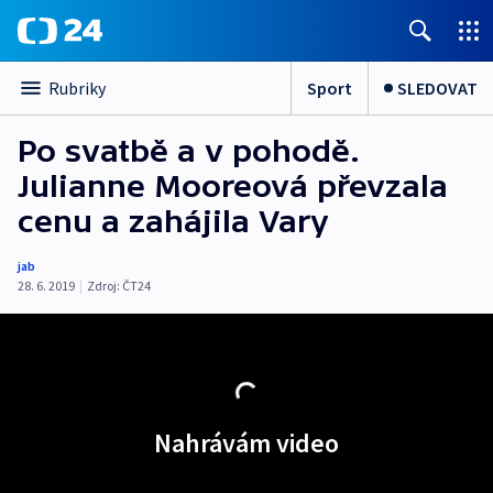
Sport
SLEDOVAT
Rubriky
Po svatbě a v pohodě.
Julianne Mooreová převzala
cenu a zahájila Vary
jab
28. 6. 2019
|
Zdroj:
ČT24
Nahrávám video