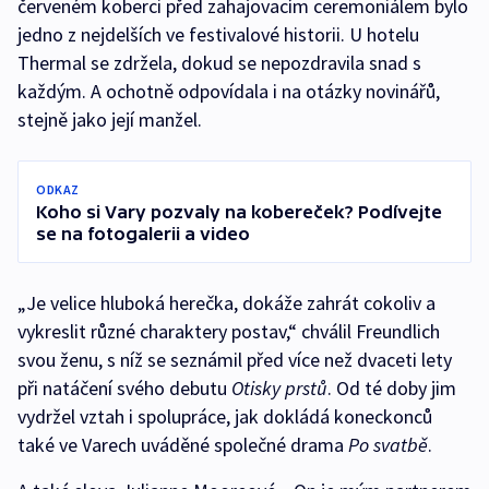
červeném koberci před zahajovacím ceremoniálem bylo
jedno z nejdelších ve festivalové historii. U hotelu
Thermal se zdržela, dokud se nepozdravila snad s
každým. A ochotně odpovídala i na otázky novinářů,
stejně jako její manžel.
ODKAZ
Koho si Vary pozvaly na kobereček? Podívejte
se na fotogalerii a video
„Je velice hluboká herečka, dokáže zahrát cokoliv a
vykreslit různé charaktery postav,“ chválil Freundlich
svou ženu, s níž se seznámil před více než dvaceti lety
při natáčení svého debutu
Otisky prstů
. Od té doby jim
vydržel vztah i spolupráce, jak dokládá koneckonců
také ve Varech uváděné společné drama
Po svatbě
.