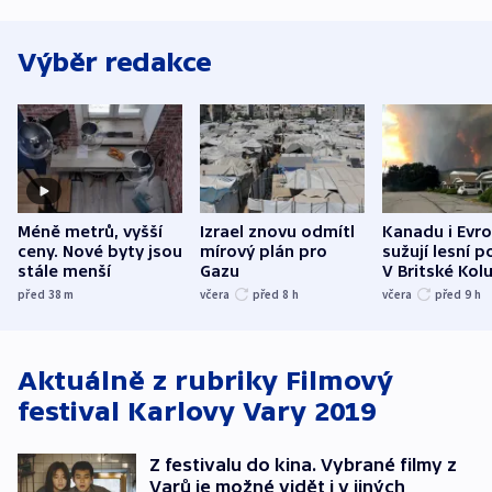
Výběr redakce
Méně metrů, vyšší
Izrael znovu odmítl
Kanadu i Evro
ceny. Nové byty jsou
mírový plán pro
sužují lesní p
stále menší
Gazu
V Britské Kol
evakuovali tis
před 38
m
včera
před 8
h
včera
před 9
h
Aktuálně z rubriky
Filmový
festival Karlovy Vary 2019
Z festivalu do kina. Vybrané filmy z
Varů je možné vidět i v jiných