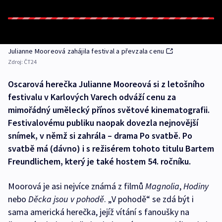
Julianne Mooreová zahájila festival a převzala cenu
Zdroj:
ČT24
Oscarová herečka Julianne Mooreová si z letošního
festivalu v Karlových Varech odváží cenu za
mimořádný umělecký přínos světové kinematografii.
Festivalovému publiku naopak dovezla nejnovější
snímek, v němž si zahrála – drama Po svatbě. Po
svatbě má (dávno) i s režisérem tohoto titulu Bartem
Freundlichem, který je také hostem 54. ročníku.
Moorová je asi nejvíce známá z filmů
Magnolia
,
Hodiny
nebo
Děcka jsou v pohodě
. „V pohodě“ se zdá být i
sama americká herečka, jejíž vítání s fanoušky na