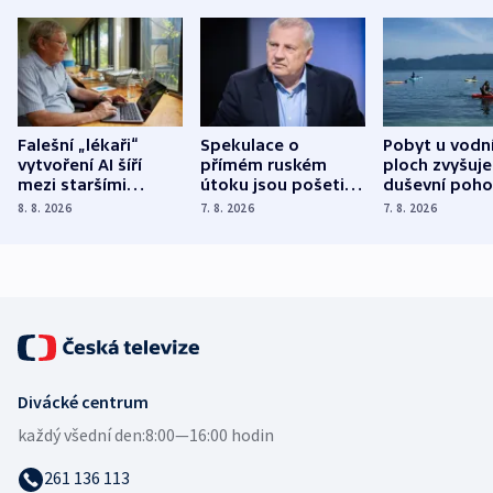
Falešní „lékaři“
Spekulace o
Pobyt u vodn
vytvoření AI šíří
přímém ruském
ploch zvyšuje
mezi staršími
útoku jsou pošetilé,
duševní poho
Poláky nebezpečné
míní estonský
ukázala
8. 8. 2026
7. 8. 2026
7. 8. 2026
zdravotní rady
bezpečnostní
mezinárodní 
expert
Divácké centrum
každý všední den:
8:00—16:00 hodin
261 136 113