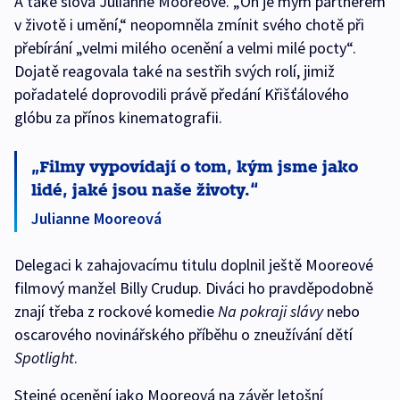
A také slova Julianne Mooreové. „On je mým partnerem
v životě i umění,“ neopomněla zmínit svého chotě při
přebírání „velmi milého ocenění a velmi milé pocty“.
Dojatě reagovala také na sestřih svých rolí, jimiž
pořadatelé doprovodili právě předání Křišťálového
glóbu za přínos kinematografii.
Filmy vypovídají o tom, kým jsme jako
lidé, jaké jsou naše životy.
Julianne Mooreová
Delegaci k zahajovacímu titulu doplnil ještě Mooreové
filmový manžel Billy Crudup. Diváci ho pravděpodobně
znají třeba z rockové komedie
Na pokraji slávy
nebo
oscarového novinářského příběhu o zneužívání dětí
Spotlight
.
Stejné ocenění jako Mooreová na závěr letošní