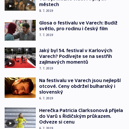
městech
8. 7. 2019
Glosa o festivalu ve Varech: Budiž
světlo, pro rodinu i český film
7. 7. 2019
Jaký byl 54. festival v Karlových
Varech? Podívejte se na sestřih
zajímavých momentů
7. 7. 2019
Na festivalu ve Varech jsou nejlepší
otcové. Ceny obdržel bulharský i
slovenský
6. 7. 2019
Herečka Patricia Clarksonová přijela
do Varů s Řidičským průkazem.
Odveze si cenu
6. 7. 2019