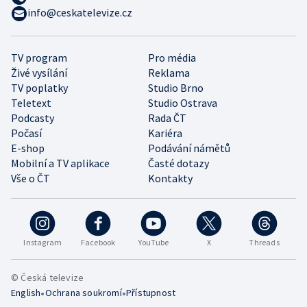
info@ceskatelevize.cz
TV program
Pro média
Živé vysílání
Reklama
TV poplatky
Studio Brno
Teletext
Studio Ostrava
Podcasty
Rada ČT
Počasí
Kariéra
E-shop
Podávání námětů
Mobilní a TV aplikace
Časté dotazy
Vše o ČT
Kontakty
Instagram
Facebook
YouTube
X
Threads
© Česká televize
•
•
English
Ochrana soukromí
Přístupnost