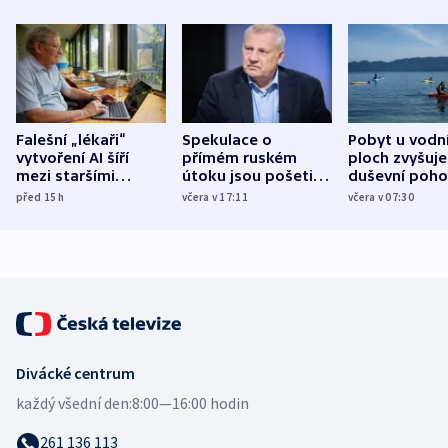
Falešní „lékaři“
Spekulace o
Pobyt u vodn
vytvoření AI šíří
přímém ruském
ploch zvyšuje
mezi staršími
útoku jsou pošetilé,
duševní poho
Poláky nebezpečné
míní estonský
ukázala
před 15
h
včera v 17:11
včera v 07:30
zdravotní rady
bezpečnostní
mezinárodní 
expert
Divácké centrum
každý všední den:
8:00—16:00 hodin
261 136 113