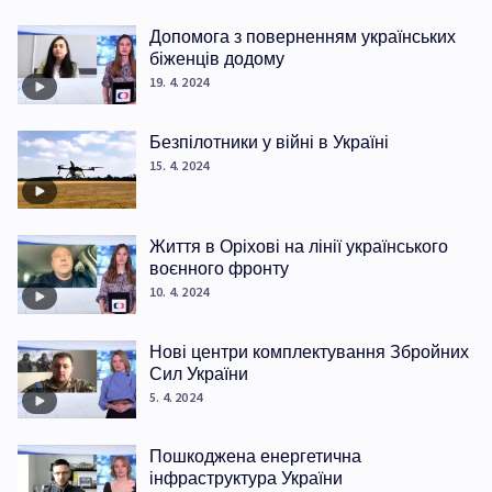
Допомога з поверненням українських
біженців додому
19. 4. 2024
Безпілотники у війні в Україні
15. 4. 2024
Життя в Оріхові на лінії українського
воєнного фронту
10. 4. 2024
Нові центри комплектування Збройних
Сил України
5. 4. 2024
Пошкоджена енергетична
інфраструктура України