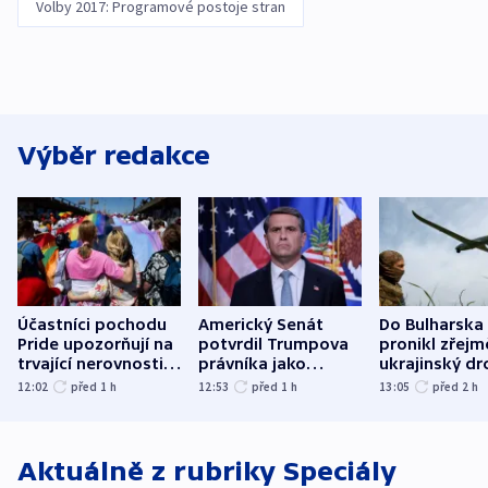
Volby 2017: Programové postoje stran
Výběr redakce
Účastníci pochodu
Americký Senát
Do Bulharska
Pride upozorňují na
potvrdil Trumpova
pronikl zřejm
trvající nerovnosti i
právníka jako
ukrajinský dr
společenskou
ministra
explodoval k
12:02
před 1
h
12:53
před 1
h
13:05
před 2
h
atmosféru
spravedlnosti
od plynovod
Aktuálně z rubriky
Speciály