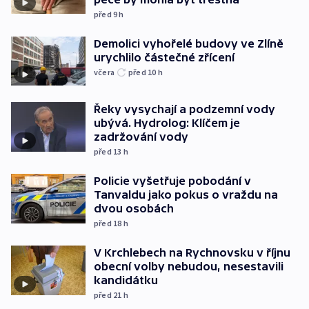
před 9
h
Demolici vyhořelé budovy ve Zlíně
urychlilo částečné zřícení
včera
před 10
h
Řeky vysychají a podzemní vody
ubývá. Hydrolog: Klíčem je
zadržování vody
před 13
h
Policie vyšetřuje pobodání v
Tanvaldu jako pokus o vraždu na
dvou osobách
před 18
h
V Krchlebech na Rychnovsku v říjnu
obecní volby nebudou, nesestavili
kandidátku
před 21
h