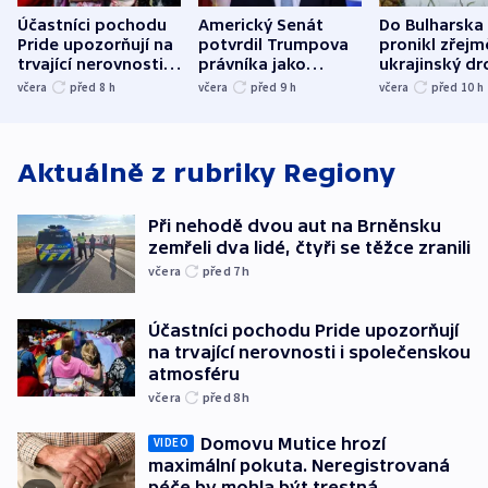
Účastníci pochodu
Americký Senát
Do Bulharska
Pride upozorňují na
potvrdil Trumpova
pronikl zřejm
trvající nerovnosti i
právníka jako
ukrajinský dr
společenskou
ministra
explodoval k
včera
před 8
h
včera
před 9
h
včera
před 10
h
atmosféru
spravedlnosti
od plynovod
Aktuálně z rubriky
Regiony
Při nehodě dvou aut na Brněnsku
zemřeli dva lidé, čtyři se těžce zranili
včera
před 7
h
Účastníci pochodu Pride upozorňují
na trvající nerovnosti i společenskou
atmosféru
včera
před 8
h
Domovu Mutice hrozí
VIDEO
maximální pokuta. Neregistrovaná
péče by mohla být trestná