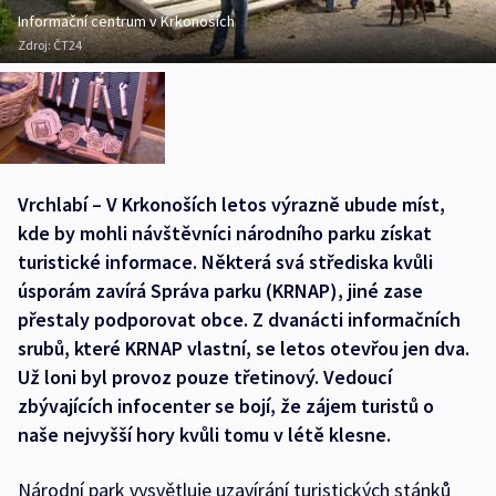
Informační centrum v Krkonoších
Zdroj:
ČT24
Vrchlabí – V Krkonoších letos výrazně ubude míst,
kde by mohli návštěvníci národního parku získat
turistické informace. Některá svá střediska kvůli
úsporám zavírá Správa parku (KRNAP), jiné zase
přestaly podporovat obce. Z dvanácti informačních
srubů, které KRNAP vlastní, se letos otevřou jen dva.
Už loni byl provoz pouze třetinový. Vedoucí
zbývajících infocenter se bojí, že zájem turistů o
naše nejvyšší hory kvůli tomu v létě klesne.
Národní park vysvětluje uzavírání turistických stánků