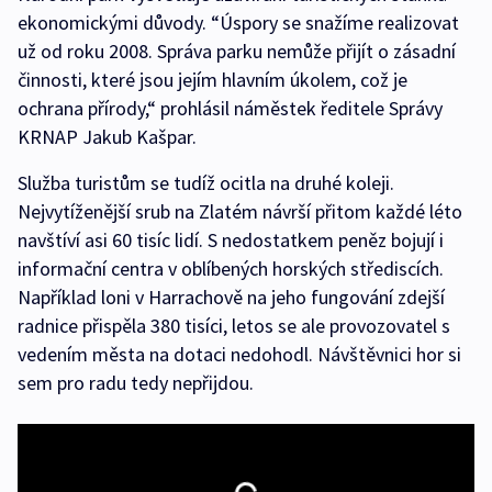
ekonomickými důvody. “Úspory se snažíme realizovat
už od roku 2008. Správa parku nemůže přijít o zásadní
činnosti, které jsou jejím hlavním úkolem, což je
ochrana přírody,“ prohlásil náměstek ředitele Správy
KRNAP Jakub Kašpar.
Služba turistům se tudíž ocitla na druhé koleji.
Nejvytíženější srub na Zlatém návrší přitom každé léto
navštíví asi 60 tisíc lidí. S nedostatkem peněz bojují i
informační centra v oblíbených horských střediscích.
Například loni v Harrachově na jeho fungování zdejší
radnice přispěla 380 tisíci, letos se ale provozovatel s
vedením města na dotaci nedohodl. Návštěvnici hor si
sem pro radu tedy nepřijdou.