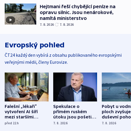
Hejtmani řeší chybějící peníze na
opravu silnic. Jsou nenárokové,
namítá ministerstvo
7. 8. 2026
7. 8. 2026
Evropský pohled
ČT24 každý den vybírá z obsahu publikovaného evropskými
veřejnými médii, členy Eurovize.
Falešní „lékaři“
Spekulace o
Pobyt u vodn
vytvoření AI šíří
přímém ruském
ploch zvyšuje
mezi staršími
útoku jsou pošetilé,
duševní poho
Poláky nebezpečné
míní estonský
ukázala
před 22
h
7. 8. 2026
7. 8. 2026
zdravotní rady
bezpečnostní
mezinárodní 