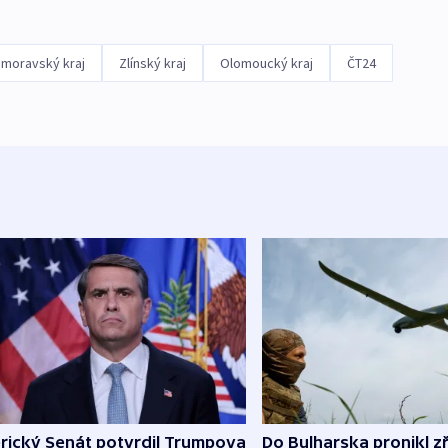
omoravský kraj
Zlínský kraj
Olomoucký kraj
ČT24
rický Senát potvrdil Trumpova
Do Bulharska pronikl z