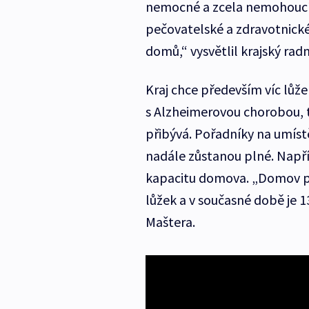
nemocné a zcela nemohoucí.
pečovatelské a zdravotnické 
domů,“ vysvětlil krajský radn
Kraj chce především víc lů
s Alzheimerovou chorobou, ta
přibývá. Pořadníky na umístě
nadále zůstanou plné. Napřík
kapacitu domova. „Domov pr
lůžek a v současné době je 13
Maštera.