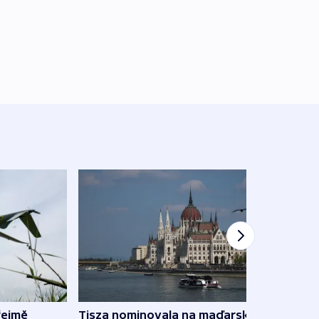
řejmě
Tisza nominovala na maďarského
Ruský