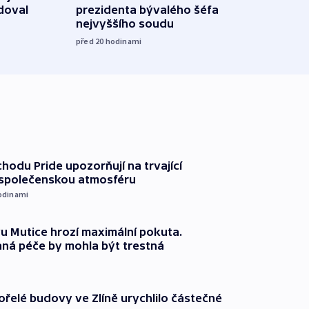
doval
prezidenta bývalého šéfa
čtyři 
nejvyššího soudu
včera
před 20
hodinami
chodu Pride upozorňují na trvající
 společenskou atmosféru
odinami
 Mutice hrozí maximální pokuta.
ná péče by mohla být trestná
ořelé budovy ve Zlíně urychlilo částečné