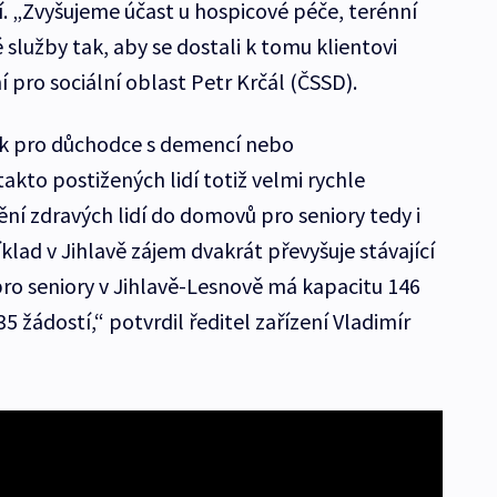
 „Zvyšujeme účast u hospicové péče, terénní
služby tak, aby se dostali k tomu klientovi
í pro sociální oblast Petr Krčál (ČSSD).
žek pro důchodce s demencí nebo
kto postižených lidí totiž velmi rychle
ní zdravých lidí do domovů pro seniory tedy i
lad v Jihlavě zájem dvakrát převyšuje stávající
o seniory v Jihlavě-Lesnově má kapacitu 146
5 žádostí,“ potvrdil ředitel zařízení Vladimír