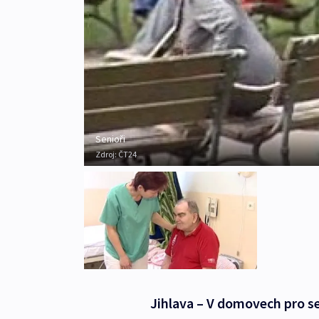
Senioři
Zdroj:
ČT24
Jihlava – V domovech pro se