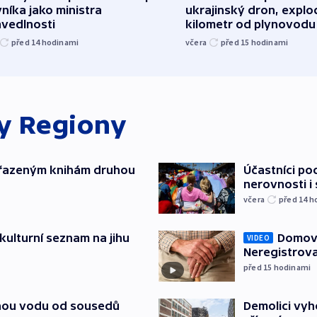
níka jako ministra
ukrajinský dron, explo
avedlnosti
kilometr od plynovodu
před 14
hodinami
včera
před 15
hodinami
ky
Regiony
yřazeným knihám druhou
Účastníci po
nerovnosti i
včera
před 14
h
kulturní seznam na jihu
Domovu
VIDEO
Neregistrova
před 15
hodinami
itnou vodu od sousedů
Demolici vyh