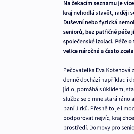
Na čekacím seznamu je více 
kraj nehodlá stavět, raději 
Duševní nebo fyzická nemo
seniorů, bez patřičné péče j
společenské izolaci. Péče o 
velice náročná a často zcel
Pečovatelka Eva Kotenová z 
denně dochází například i d
jídlo, pomáhá s úklidem, st
služba se o mne stará ráno 
paní Jirků. Přesně to je i m
podporovat nejvíc, kraj chc
prostředí. Domovy pro seni