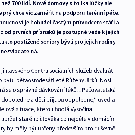
než 700 lidí. Nové domovy s tolika lůžky ale
se prý chce víc zaměřit na podporu terénní péče.
houcnost je bohužel častým průvodcem stáří a
iž od prvních příznaků je postupně vede k jejich
takto postižené seniory bývá pro jejich rodiny
a nezvladatelná.
jihlavského Centra sociálních služeb dvakrát
o bytu pětaosmdesátileté Růženy Jirků. Nosí
ará se o správné dávkování léků. „Pečovatelská
a dopoledne a děti přijdou odpoledne,“ uvedla
odelová situace, kterou hodlá Vysočina
e udržet starého člověka co nejdéle v domácím
ory by měly být určeny především pro duševně