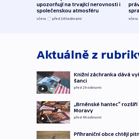
upozorňují na trvající nerovnosti i
práv
společenskou atmosféru
spr
včera
před 14
hodinami
včera
Aktuálně z rubri
Knižní záchranka dává v
šanci
před 2
hodinami
„Brněnské hantec“ rozšíří 
Moravy
před 4
hodinami
Příhraniční obce chtějí p