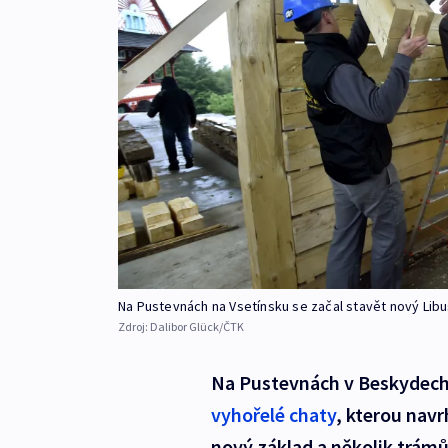
Na Pustevnách na Vsetínsku se začal stavět nový Libu
Zdroj:
Dalibor Glück/ČTK
Na Pustevnách v Beskydech 
vyhořelé chaty
, kterou navr
nový základ a několik trám