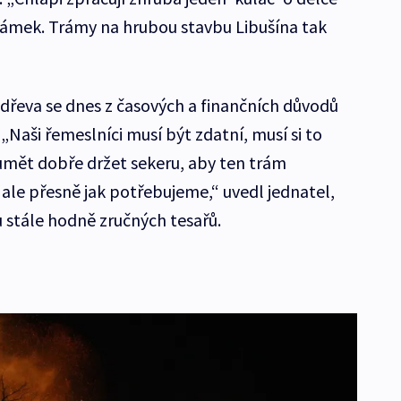
Šrámek. Trámy na hrubou stavbu Libušína tak
dřeva se dnes z časových a finančních důvodů
„Naši řemeslníci musí být zdatní, musí si to
umět dobře držet sekeru, aby ten trám
 ale přesně jak potřebujeme,“ uvedl jednatel,
u stále hodně zručných tesařů.