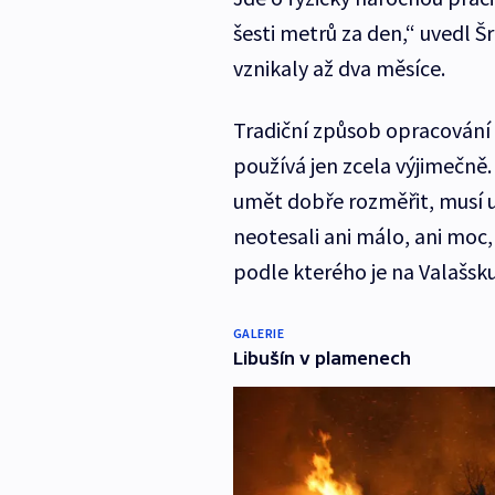
šesti metrů za den,“ uvedl 
vznikaly až dva měsíce.
Tradiční způsob opracování 
používá jen zcela výjimečně. 
umět dobře rozměřit, musí 
neotesali ani málo, ani moc,
podle kterého je na Valašsk
GALERIE
Libušín v plamenech