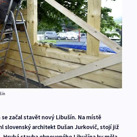
šín
se začal stavět nový Libušín. Na místě
hl slovenský architekt Dušan Jurkovič, stojí již
ů. Hrubá stavba obnoveného Libušína by měla