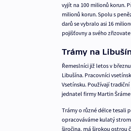
vyjít na 100 milionů korun. Př
milionů korun. Spolu s peněz
darů se vybralo asi 16 milio
pojišťovny a svého zřizovatel
Trámy na Libušín
Řemeslníci již letos v březn
Libušína. Pracovníci vsetínsk
Vsetínsku. Používají tradiční 
jednatel firmy Martin Šráme
Trámy o různé délce tesali p
opracováváme kulatý strom 
širočina, má širokou ostro