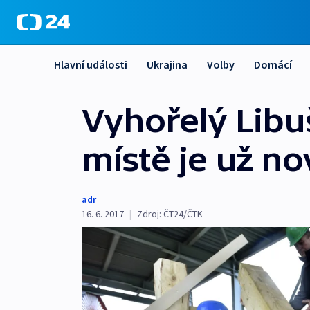
Hlavní události
Ukrajina
Volby
Domácí
Vyhořelý Libuš
místě je už no
adr
16. 6. 2017
|
Zdroj:
ČT24/ČTK