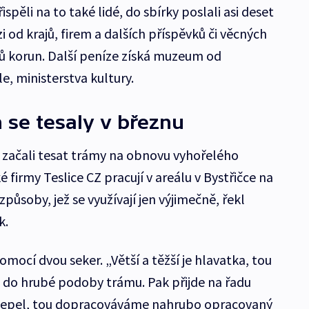
ispěli na to také lidé, do sbírky poslali asi deset
i od krajů, firem a dalších příspěvků či věcných
nů korun. Další peníze získá muzeum od
e, ministerstva kultury.
 se tesaly v březnu
u začali tesat trámy na obnovu vyhořelého
é firmy Teslice CZ pracují v areálu v Bystřičce na
způsoby, jež se využívají jen výjimečně, řekl
k.
omocí dvou seker. „Větší a těžší je hlavatka, tou
do hrubé podoby trámu. Pak přijde na řadu
u čepel, tou dopracováváme nahrubo opracovaný