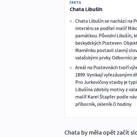
FAKTA
Chata Libušín
Chata Libušín se nachází na P
interiéru se podílel malíř Mik
památkou. Původní Libušín, kt
beskydských Pusteven. Objekt 
Maměnku postavil slavný slove
valašskými prvky. Odborníci je
Areál na Pustevnách tvoří výle
1899. Vynikají vyřezávanými dř
Pro Jurkovičovy stavby je typi
Libušína zdobily motivy z val
malíř Karel Štapfer podle návr
příborník, skleník či hodiny.
Chata by měla opět začít s