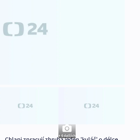
+ 6 dalších
. „Chlapi zpracují zhruba jeden 'kuláč' o délce