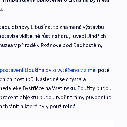
u.
etapu obnovy Libušína, to znamená výstavbu
 stavba viditelně růst nahoru,“ uvedl Jindřich
 muzea v přírodě v Rožnově pod Radhoštěm,
postavení Libušína bylo vytěženo v zimě
, poté
čních postupů. Následně se chystala
 nedaleké Bystřičce na Vsetínsku. Použity budou
 procent objektu budou tvořit trámy původního
achránit a které byly použitelné.