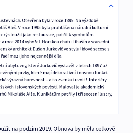
ustevnách. Otevřena byla v roce 1899. Na výzdobě
oláš Aleš. V roce 1995 byla prohlášena národní kulturní
erý sloužil jako restaurace, patřil k symbolům
v roce 2014 vyhořel. Horskou chatu Libušín a sousední
nský architekt Dušan Jurkovič ve stylu lidové secese s
 řadí mezi jeho nejcennější díla.
tní ubytovny, které Jurkovič vystavěl v letech 1897 až
evěnými prvky, které mají dekorativní i nosnou funkci.
cká výrazná barevnost – a to zvenku i uvnitř. Interiéry
ašských i slovenských pověstí. Maloval je akademický
hů Mikoláše Alše. K unikátům patřily i tři secesní lustry,
loužit na podzim 2019. Obnova by měla celkově