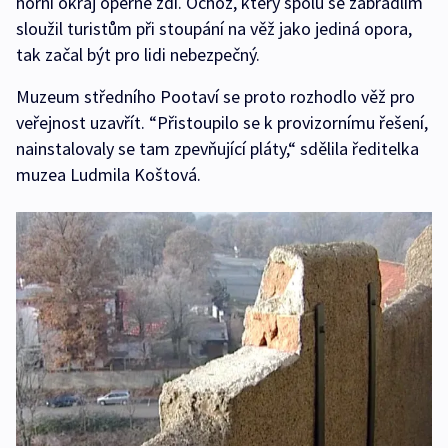
horní okraj opěrné zdi. Ochoz, který spolu se zábradlím
sloužil turistům při stoupání na věž jako jediná opora,
tak začal být pro lidi nebezpečný.
Muzeum středního Pootaví se proto rozhodlo věž pro
veřejnost uzavřít. “Přistoupilo se k provizornímu řešení,
nainstalovaly se tam zpevňující pláty,“ sdělila ředitelka
muzea Ludmila Koštová.