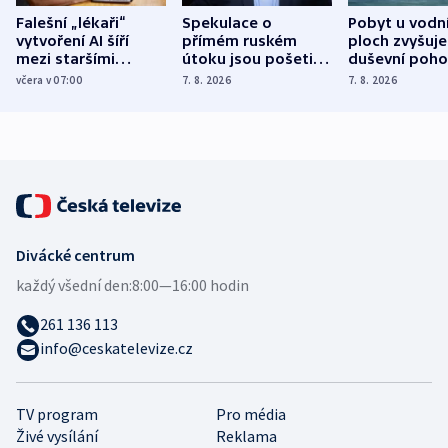
Falešní „lékaři“
Spekulace o
Pobyt u vodn
vytvoření AI šíří
přímém ruském
ploch zvyšuje
mezi staršími
útoku jsou pošetilé,
duševní poho
Poláky nebezpečné
míní estonský
ukázala
včera v 07:00
7. 8. 2026
7. 8. 2026
zdravotní rady
bezpečnostní
mezinárodní 
expert
Divácké centrum
každý všední den:
8:00—16:00 hodin
261 136 113
info@ceskatelevize.cz
TV program
Pro média
Živé vysílání
Reklama