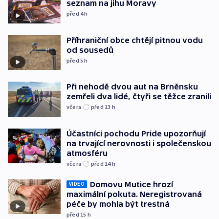
seznam na jihu Moravy
před 4
h
Příhraniční obce chtějí pitnou vodu
od sousedů
před 5
h
Při nehodě dvou aut na Brněnsku
zemřeli dva lidé, čtyři se těžce zranili
včera
před 13
h
Účastníci pochodu Pride upozorňují
na trvající nerovnosti i společenskou
atmosféru
včera
před 14
h
Domovu Mutice hrozí
VIDEO
maximální pokuta. Neregistrovaná
péče by mohla být trestná
před 15
h