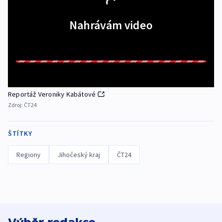
Nahrávám video
Reportáž Veroniky Kabátové
Zdroj:
ČT24
ŠTÍTKY
Regiony
Jihočeský kraj
ČT24