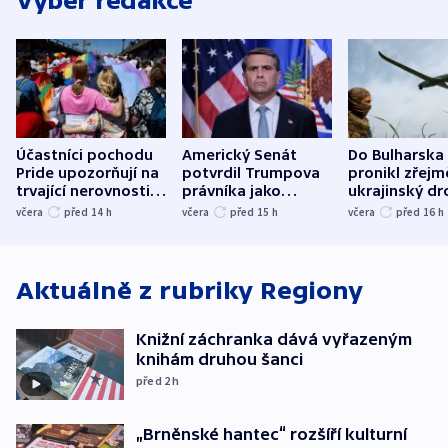
Výběr redakce
Účastníci pochodu
Americký Senát
Do Bulharska
Pride upozorňují na
potvrdil Trumpova
pronikl zřejm
trvající nerovnosti i
právníka jako
ukrajinský dr
společenskou
ministra
explodoval k
včera
před 14
h
včera
před 15
h
včera
před 16
h
atmosféru
spravedlnosti
od plynovod
Aktuálně z rubriky
Regiony
Knižní záchranka dává vyřazeným
knihám druhou šanci
před 2
h
„Brněnské hantec“ rozšíří kulturní