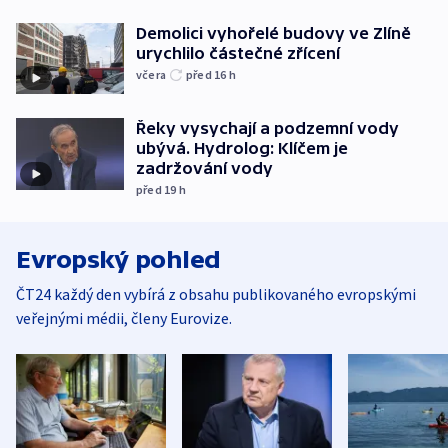
Demolici vyhořelé budovy ve Zlíně
urychlilo částečné zřícení
včera
před 16
h
Řeky vysychají a podzemní vody
ubývá. Hydrolog: Klíčem je
zadržování vody
před 19
h
Evropský pohled
ČT24 každý den vybírá z obsahu publikovaného evropskými
veřejnými médii, členy Eurovize.