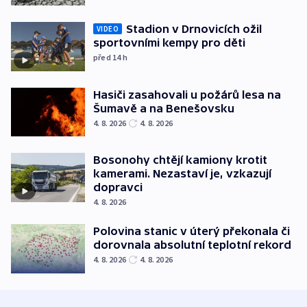
Stadion v Drnovicích ožil
VIDEO
sportovními kempy pro děti
před 14
h
Hasiči zasahovali u požárů lesa na
Šumavě a na Benešovsku
4. 8. 2026
4. 8. 2026
Bosonohy chtějí kamiony krotit
kamerami. Nezastaví je, vzkazují
dopravci
4. 8. 2026
Polovina stanic v úterý překonala či
dorovnala absolutní teplotní rekord
4. 8. 2026
4. 8. 2026