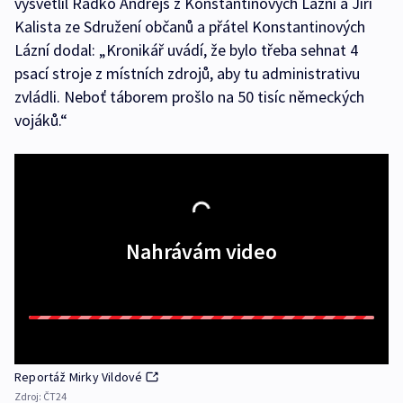
vysvětlil Radko Andrejs z Konstantinových Lázní a Jiří
Kalista ze Sdružení občanů a přátel Konstantinových
Lázní dodal: „Kronikář uvádí, že bylo třeba sehnat 4
psací stroje z místních zdrojů, aby tu administrativu
zvládli. Neboť táborem prošlo na 50 tisíc německých
vojáků.“
Nahrávám video
Reportáž Mirky Vildové
Zdroj:
ČT24