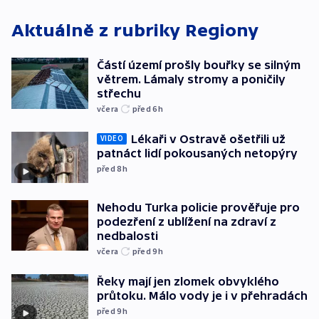
Aktuálně z rubriky
Regiony
Částí území prošly bouřky se silným
větrem. Lámaly stromy a poničily
střechu
včera
před 6
h
Lékaři v Ostravě ošetřili už
VIDEO
patnáct lidí pokousaných netopýry
před 8
h
Nehodu Turka policie prověřuje pro
podezření z ublížení na zdraví z
nedbalosti
včera
před 9
h
Řeky mají jen zlomek obvyklého
průtoku. Málo vody je i v přehradách
před 9
h