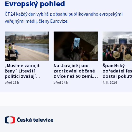
Evropský pohled
ČT24 každý den vybírá z obsahu publikovaného evropskými
veřejnými médii, členy Eurovize.
„Musíme zapojit
Na Ukrajině jsou
Španělský
ženy.“ Litevští
zadržováni občané
pořadatel fes
politici zvažují
z více než 50 zemí.
dostal pokut
dohodu o
Bojovali na straně
nekalé prakti
před 13
h
před 14
h
4. 8. 2026
demografii
Ruska