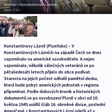
Veteráni v Konstantinových Lázních
Zdroj:
ČT24
Konstantinovy Lázně (Plzeňsko) – V
Konstantinových Lázních na západě Čech se dnes
vzpomínalo na americké osvoboditele. A nejen
vzpomínalo, několik válečných veteránů se po
pětašedesáti letech přijelo do obce podívat.
Starosta na jejich počest odhalil pamětní desku,
která bude pobyt amerických jednotek v regionu
připomínat. Podle dobových kronik a historických
dokumentů se po osvobození Plzně v obci od 10.
května 1945 usídlil štáb 16. obrněné divize, poslední
Američané z Konstantinových Lázní odešli až v