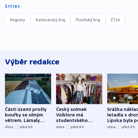
ŠTÍTKY
Regiony
Karlovarský kraj
Plzeňský kraj
ČT24
Výběr redakce
Částí území prošly
Český snímek
Srážka nákla
bouřky se silným
Volklore má
letadla s dr
větrem. Lámaly
studentského
Lipska byla p
stromy a poničily
Oscara, zabojuje o
německého mi
včera
před 6
h
včera
před 6
h
včera
před 6
h
střechu
cenu za krátký film
hybridní útok