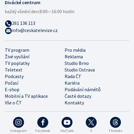
Divácké centrum
každý všední den:
8:00—16:00 hodin
261 136 113
info@ceskatelevize.cz
TV program
Pro média
Živé vysílání
Reklama
TV poplatky
Studio Brno
Teletext
Studio Ostrava
Podcasty
Rada ČT
Počasí
Kariéra
E-shop
Podávání námětů
Mobilní a TV aplikace
Časté dotazy
Vše o ČT
Kontakty
Instagram
Facebook
YouTube
X
Threads