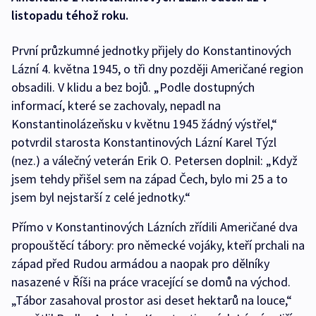
listopadu téhož roku.
První průzkumné jednotky přijely do Konstantinových
Lázní 4. května 1945, o tři dny později Američané region
obsadili. V klidu a bez bojů. „Podle dostupných
informací, které se zachovaly, nepadl na
Konstantinolázeňsku v květnu 1945 žádný výstřel,“
potvrdil starosta Konstantinových Lázní Karel Týzl
(nez.) a válečný veterán Erik O. Petersen doplnil: „Když
jsem tehdy přišel sem na západ Čech, bylo mi 25 a to
jsem byl nejstarší z celé jednotky.“
Přímo v Konstantinových Lázních zřídili Američané dva
propouštěcí tábory: pro německé vojáky, kteří prchali na
západ před Rudou armádou a naopak pro dělníky
nasazené v Říši na práce vracející se domů na východ.
„Tábor zasahoval prostor asi deset hektarů na louce,“