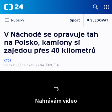
Sport
SLEDOVAT
Rubriky
V Náchodě se opravuje tah
na Polsko, kamiony si
zajedou přes 40 kilometrů
ČT24
18. 7. 2016
18. 7. 2016
|
Zdroj:
ČT24
,
ČTK
Nahrávám video