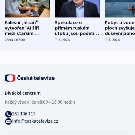
Falešní „lékaři“
Spekulace o
Pobyt u vodn
vytvoření AI šíří
přímém ruském
ploch zvyšuje
mezi staršími
útoku jsou pošetilé,
duševní poho
Poláky nebezpečné
míní estonský
ukázala
včera v 07:00
7. 8. 2026
7. 8. 2026
zdravotní rady
bezpečnostní
mezinárodní 
expert
Divácké centrum
každý všední den:
8:00—16:00 hodin
261 136 113
info@ceskatelevize.cz