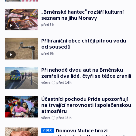
„Brněnské hantec“ rozšíří kulturní
seznam na jihu Moravy
před 5
h
Příhraniční obce chtějí pitnou vodu
od sousedů
před 6
h
Při nehodě dvou aut na Brněnsku
zemřeli dva lidé, čtyři se těžce zranili
včera
před 14
h
Účastníci pochodu Pride upozorňují
na trvající nerovnosti i společenskou
atmosféru
včera
před 15
h
Domovu Mutice hrozí
VIDEO