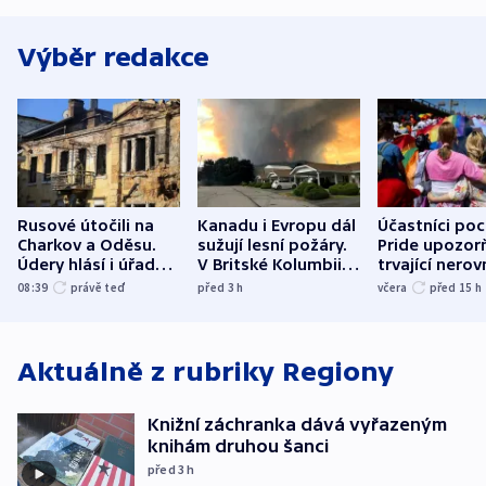
Výběr redakce
Rusové útočili na
Kanadu i Evropu dál
Účastníci po
Charkov a Oděsu.
sužují lesní požáry.
Pride upozorň
Údery hlásí i úřady v
V Britské Kolumbii
trvající nerov
Bělgorodu
evakuovali tisíce lidí
společensko
08:39
právě teď
před 3
h
včera
před 15
h
atmosféru
Aktuálně z rubriky
Regiony
Knižní záchranka dává vyřazeným
knihám druhou šanci
před 3
h