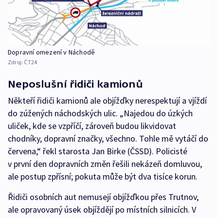
Dopravní omezení v Náchodě
Zdroj:
ČT24
Neposlušní řidiči kamionů
Někteří řidiči kamionů ale objížďky nerespektují a vjíždí
do zúžených náchodských ulic. „Najedou do úzkých
uliček, kde se vzpříčí, zároveň budou likvidovat
chodníky, dopravní značky, všechno. Tohle mě vytáčí do
červena,“ řekl starosta Jan Birke (ČSSD). Policisté
v první den dopravních změn řešili nekázeň domluvou,
ale postup zpřísní; pokuta může být dva tisíce korun.
Řidiči osobních aut nemusejí objížďkou přes Trutnov,
ale opravovaný úsek objíždějí po místních silnicích. V