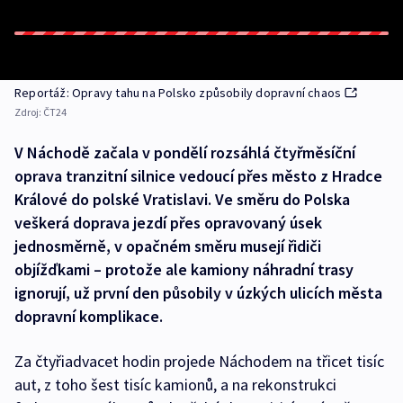
Reportáž: Opravy tahu na Polsko způsobily dopravní chaos
Zdroj:
ČT24
V Náchodě začala v pondělí rozsáhlá čtyřměsíční
oprava tranzitní silnice vedoucí přes město z Hradce
Králové do polské Vratislavi. Ve směru do Polska
veškerá doprava jezdí přes opravovaný úsek
jednosměrně, v opačném směru musejí řidiči
objížďkami – protože ale kamiony náhradní trasy
ignorují, už první den působily v úzkých ulicích města
dopravní komplikace.
Za čtyřiadvacet hodin projede Náchodem na třicet tisíc
aut, z toho šest tisíc kamionů, a na rekonstrukci