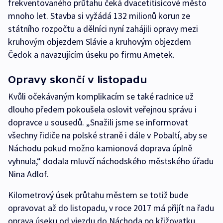
frekventovaného průtahu čeká dvacetitisícové město
mnoho let. Stavba si vyžádá 132 milionů korun ze
státního rozpočtu a dělníci nyní zahájili opravy mezi
kruhovým objezdem Slávie a kruhovým objezdem
Čedok a navazujícím úseku po firmu Ametek.
Opravy skončí v listopadu
Kvůli očekávaným komplikacím se také radnice už
dlouho předem pokoušela oslovit veřejnou správu i
dopravce u sousedů. „Snažili jsme se informovat
všechny řidiče na polské straně i dále v Pobaltí, aby se
Náchodu pokud možno kamionová doprava úplně
vyhnula,“ dodala mluvčí náchodského městského úřadu
Nina Adlof.
Kilometrový úsek průtahu městem se totiž bude
opravovat až do listopadu, v roce 2017 má přijít na řadu
oprava úseku od vjezdu do Náchoda po křižovatku