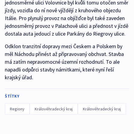
jednosměrné ulici Volovnice byl kvůli tomu otočen směr
jízdy, vozidla do ní nově vjíždějí z kruhového objezdu
Itálie. Pro plynulý provoz na objížďce byl také zaveden
jednosměrný provoz v Palachově ulici a přednost v jízdě
dostala auta jedoucí z ulice Parkány do Riegrovy ulice.
Odklon tranzitní dopravy mezi Českem a Polskem by
měl Náchodu přinést až připravovaný obchvat. Stavba
má zatím nepravomocné územní rozhodnutí. To ale
napadli odpůrci stavby námitkami, které nyní řeší
krajský úřad.
ŠTÍTKY
Regiony
Královéhradecký kraj
Královéhradecký kraj