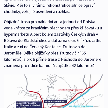
Slávie. Město si v rámci rekonstrukce silnice opraví
chodníky, veřejné osvětlení a rozhlas.
Objízdná trasa pro nákladní auta jedoucí od Polska
vede krátce za hraničním přechodem přes křižovatku u
hypermarketu Albert kolem zastávky Českých drah v
Bělovsi do Kladské ulice a dál až na okružní křižovatku
Itálie a z ní na Červený Kostelec, Trutnov a do
Jaroměře. Délka objížďky přes Trutnov činí 65
kilometrů, a proti přímé trase z Náchoda do Jaroměře
znamená pro řidiče kamionů zajížďku 42 kilometrů.