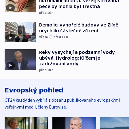
maximální pokuta. Neregistrovaná
péče by mohla být trestná
před 16
h
Demolici vyhořelé budovy ve Zlíně
urychlilo částečné zřícení
včera
před 17
h
Řeky vysychají a podzemní vody
ubývá. Hydrolog: Klíčem je
zadržování vody
před 20
h
Evropský pohled
ČT24 každý den vybírá z obsahu publikovaného evropskými
veřejnými médii, členy Eurovize.