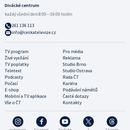
Divácké centrum
každý všední den:
8:00—16:00 hodin
261 136 113
info@ceskatelevize.cz
TV program
Pro média
Živé vysílání
Reklama
TV poplatky
Studio Brno
Teletext
Studio Ostrava
Podcasty
Rada ČT
Počasí
Kariéra
E-shop
Podávání námětů
Mobilní a TV aplikace
Časté dotazy
Vše o ČT
Kontakty
Instagram
Facebook
YouTube
X
Threads