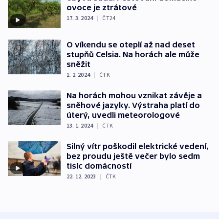
ovoce je ztrátové
17. 3. 2024
|
ČT24
O víkendu se oteplí až nad deset
stupňů Celsia. Na horách ale může
sněžit
1. 2. 2024
|
ČTK
Na horách mohou vznikat závěje a
sněhové jazyky. Výstraha platí do
úterý, uvedli meteorologové
13. 1. 2024
|
ČTK
Silný vítr poškodil elektrické vedení,
bez proudu ještě večer bylo sedm
tisíc domácností
22. 12. 2023
|
ČTK