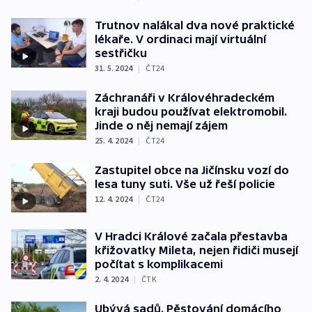
Trutnov nalákal dva nové praktické
lékaře. V ordinaci mají virtuální
sestřičku
31. 5. 2024
|
ČT24
Záchranáři v Královéhradeckém
kraji budou používat elektromobil.
Jinde o něj nemají zájem
25. 4. 2024
|
ČT24
Zastupitel obce na Jičínsku vozí do
lesa tuny suti. Vše už řeší policie
12. 4. 2024
|
ČT24
V Hradci Králové začala přestavba
křižovatky Mileta, nejen řidiči musejí
počítat s komplikacemi
2. 4. 2024
|
ČTK
Ubývá sadů. Pěstování domácího