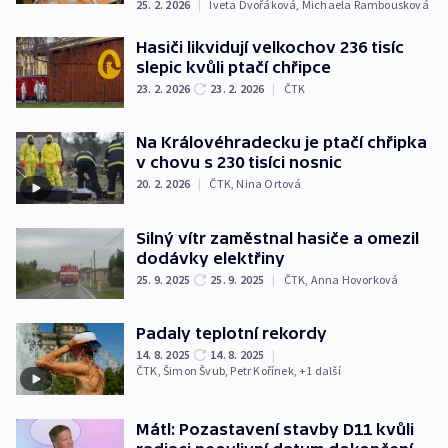
25. 2. 2026
|
Iveta Dvořáková
,
Michaela Rambousková
Hasiči likvidují velkochov 236 tisíc
slepic kvůli ptačí chřipce
23. 2. 2026
23. 2. 2026
|
ČTK
Na Královéhradecku je ptačí chřipka
v chovu s 230 tisíci nosnic
20. 2. 2026
|
ČTK
,
Nina Ortová
Silný vítr zaměstnal hasiče a omezil
dodávky elektřiny
25. 9. 2025
25. 9. 2025
|
ČTK
,
Anna Hovorková
Padaly teplotní rekordy
14. 8. 2025
14. 8. 2025
|
ČTK
,
Šimon Švub
,
Petr Kořínek
, +1 další
Mátl: Pozastavení stavby D11 kvůli