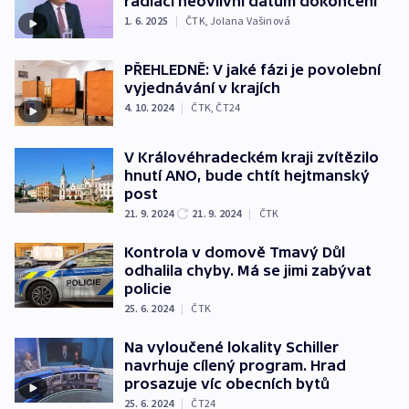
radiaci neovlivní datum dokončení
1. 6. 2025
|
ČTK
,
Jolana Vašinová
PŘEHLEDNĚ: V jaké fázi je povolební
vyjednávání v krajích
4. 10. 2024
|
ČTK
,
ČT24
V Královéhradeckém kraji zvítězilo
hnutí ANO, bude chtít hejtmanský
post
21. 9. 2024
21. 9. 2024
|
ČTK
Kontrola v domově Tmavý Důl
odhalila chyby. Má se jimi zabývat
policie
25. 6. 2024
|
ČTK
Na vyloučené lokality Schiller
navrhuje cílený program. Hrad
prosazuje víc obecních bytů
25. 6. 2024
|
ČT24