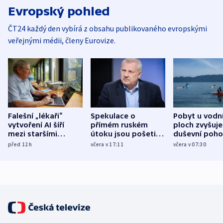
Evropský pohled
ČT24 každý den vybírá z obsahu publikovaného evropskými
veřejnými médii, členy Eurovize.
Falešní „lékaři“
Spekulace o
Pobyt u vodn
vytvoření AI šíří
přímém ruském
ploch zvyšuje
mezi staršími
útoku jsou pošetilé,
duševní poho
Poláky nebezpečné
míní estonský
ukázala
před 12
h
včera v 17:11
včera v 07:30
zdravotní rady
bezpečnostní
mezinárodní 
expert