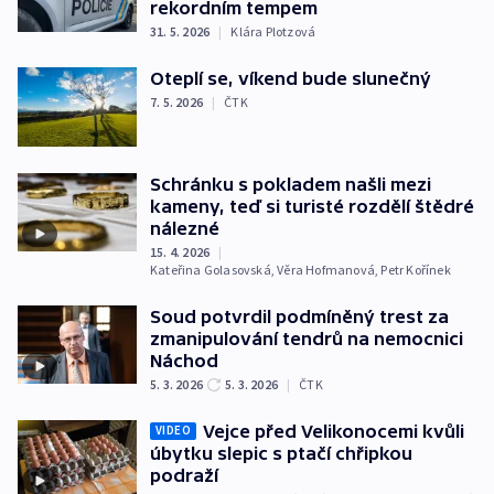
rekordním tempem
31. 5. 2026
|
Klára Plotzová
Oteplí se, víkend bude slunečný
7. 5. 2026
|
ČTK
Schránku s pokladem našli mezi
kameny, teď si turisté rozdělí štědré
nálezné
15. 4. 2026
|
Kateřina Golasovská
,
Věra Hofmanová
,
Petr Kořínek
Soud potvrdil podmíněný trest za
zmanipulování tendrů na nemocnici
Náchod
5. 3. 2026
5. 3. 2026
|
ČTK
Vejce před Velikonocemi kvůli
VIDEO
úbytku slepic s ptačí chřipkou
podraží