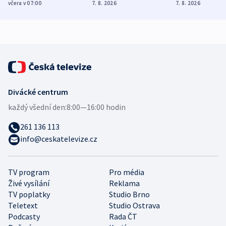
Poláky nebezpečné
míní estonský
ukázala
včera v 07:00
7. 8. 2026
7. 8. 2026
zdravotní rady
bezpečnostní
mezinárodní 
expert
Divácké centrum
každý všední den:
8:00—16:00 hodin
261 136 113
info@ceskatelevize.cz
TV program
Pro média
Živé vysílání
Reklama
TV poplatky
Studio Brno
Teletext
Studio Ostrava
Podcasty
Rada ČT