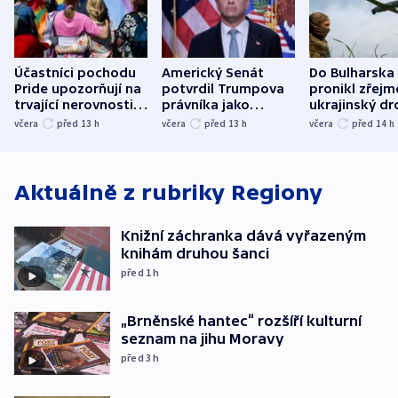
Účastníci pochodu
Americký Senát
Do Bulharska
Pride upozorňují na
potvrdil Trumpova
pronikl zřejm
trvající nerovnosti i
právníka jako
ukrajinský dr
společenskou
ministra
explodoval k
včera
před 13
h
včera
před 13
h
včera
před 14
h
atmosféru
spravedlnosti
od plynovod
Aktuálně z rubriky
Regiony
Knižní záchranka dává vyřazeným
knihám druhou šanci
před 1
h
„Brněnské hantec“ rozšíří kulturní
seznam na jihu Moravy
před 3
h