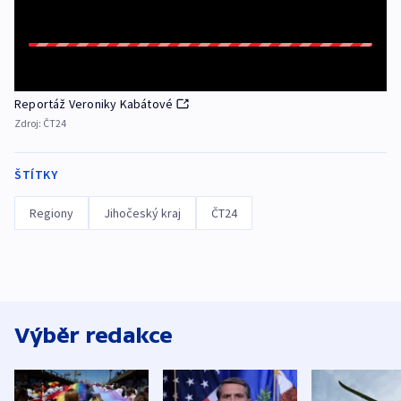
Reportáž Veroniky Kabátové
Zdroj:
ČT24
ŠTÍTKY
Regiony
Jihočeský kraj
ČT24
Výběr redakce