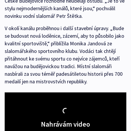
České Budějovice rozhodně neudělají ostudu. „Je to ve
stylu nejmodernějších kanálů, které jsou,“ pochválil
novinku vodní slalomář Petr Štětka.
V okolí kanálu proběhnou i další stavební úpravy. „Bude
se budovat nová loděnice, zázemí, aby to působilo jako
kvalitní sportoviště,“ přiblížila Monika Jandová ze
slalomářského sportovního klubu. Vodáci tak chtějí
přitáhnout ke svému sportu co nejvíce zájemců, kteří
navážou na budějovickou tradici. Místní slalomáři
nasbírali za svou téměř padesátiletou historii přes 700
medailí jen na mistrovstvích republiky.
Nahrávám video