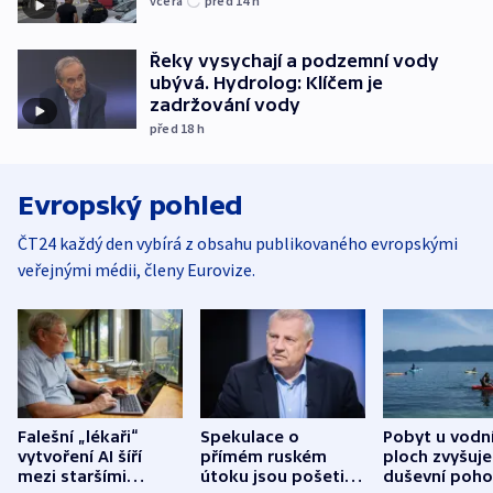
včera
před 14
h
Řeky vysychají a podzemní vody
ubývá. Hydrolog: Klíčem je
zadržování vody
před 18
h
Evropský pohled
ČT24 každý den vybírá z obsahu publikovaného evropskými
veřejnými médii, členy Eurovize.
Falešní „lékaři“
Spekulace o
Pobyt u vodn
vytvoření AI šíří
přímém ruském
ploch zvyšuje
mezi staršími
útoku jsou pošetilé,
duševní poho