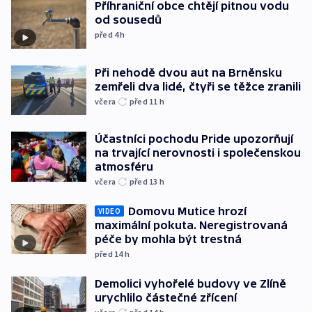
Příhraniční obce chtějí pitnou vodu
od sousedů
před 4
h
Při nehodě dvou aut na Brněnsku
zemřeli dva lidé, čtyři se těžce zranili
včera
před 11
h
Účastníci pochodu Pride upozorňují
na trvající nerovnosti i společenskou
atmosféru
včera
před 13
h
Domovu Mutice hrozí
VIDEO
maximální pokuta. Neregistrovaná
péče by mohla být trestná
před 14
h
Demolici vyhořelé budovy ve Zlíně
urychlilo částečné zřícení