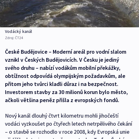
Vodácký kanál
Zdroj:
ČT24
České Budějovice – Moderní areál pro vodní slalom
vznikl v Českých Budějovicích. V Česku je jediný
svého druhu – nabízí vodákům mobilní překážky,
obtížnost odpovídá olympijským požadavkům, ale
přitom jeho tvůrci kladli důraz i na bezpečnost.
Investorem stavby za 30 milionů korun bylo město,
ačkoli většina peněz přišla z evropských fondů.
Nový kanál dlouhý čtvrt kilometru mohli jihočeští
vodáci vyzkoušet po čtyřech letech netrpělivého čekání
– o stavbě se rozhodlo v roce 2008, kdy Evropská unie