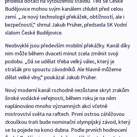
přidělila dotaci na vytouženou stavbu. Teď se České
Budějovice mohou svým kanálem chlubit před celou
zemí. „Je nový technologií překážek, obtížností, ale i
bezpečností,“ shrnul Jakub Prüher, předseda SK Vodní
slalom České Budějovice.
Neobvyklé jsou především mobilní překážky. Kanál díky
nim může během dvaceti minut zcela změnit svoji
podobu. „Dá se udělat třeba velký válec, který je
strašák pro spoustu závodníků. Ale hlavně můžeme
dělat velké vlny,“ poukázal Jakub Prüher.
Nový moderní kanál rozhodně nezůstane skryt zrakům
široké vodácké veřejnosti, během roku je na něm
naplánováno mnoho významných akcí včetně
mistrovství světa na raftech. První ostrou zátěžovou
zkouškou trati bude nominační olympijský závod, který
se tu pojede na konci dubna. Podle prvních hodnocení