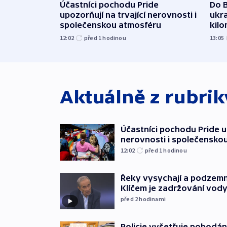
Účastníci pochodu Pride
Do B
upozorňují na trvající nerovnosti i
ukra
společenskou atmosféru
kil
12:02
před 1
hodinou
13:05
Aktuálně z rubri
Účastníci pochodu Pride up
nerovnosti i společensko
12:02
před 1
hodinou
Řeky vysychají a podzemn
Klíčem je zadržování vod
před 2
hodinami
Policie vyšetřuje pobodán