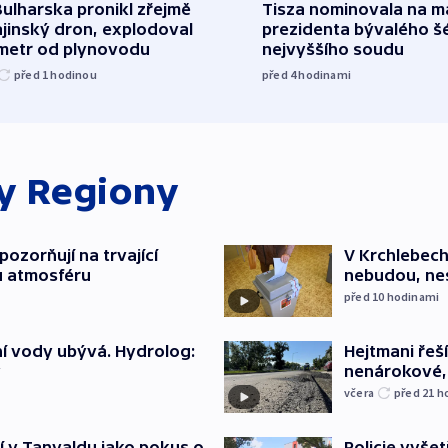
ulharska pronikl zřejmě
Tisza nominovala na 
jinský dron, explodoval
prezidenta bývalého š
ometr od plynovodu
nejvyššího soudu
před 1
hodinou
před 4
hodinami
ky
Regiony
ozorňují na trvající
V Krchlebech
u atmosféru
nebudou, nes
před 10
hodinami
í vody ubývá. Hydrolog:
Hejtmani řeší
y
nenárokové, 
včera
před 21
h
í v Tanvaldu jako pokus o
Policie vyšet