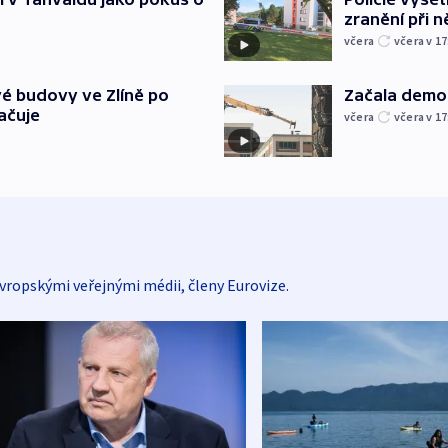
zranění při ně
včera
včera v 17
é budovy ve Zlíně po
Začala demol
ačuje
včera
včera v 17
vropskými veřejnými médii, členy Eurovize.