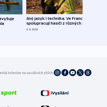
Jiný jazyk i technika. Ve Francii
zvyšuje
„Musí
spolupracují hasiči z různých zemí
la
polit
demo
6. 8. 2026
5. 8. 20
eská televize na sociálních sítích: