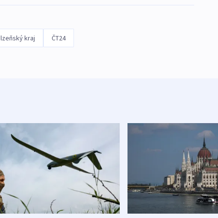
lzeňský kraj
ČT24