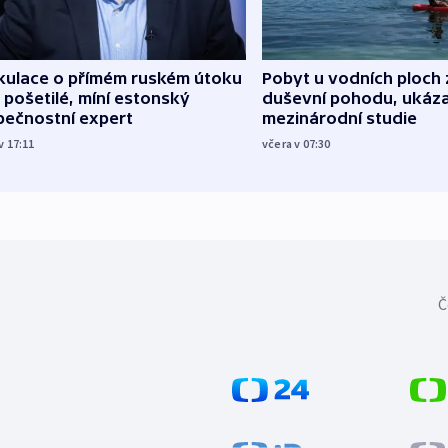
kulace o přímém ruském útoku
Pobyt u vodních ploch 
 pošetilé, míní estonský
duševní pohodu, ukáza
pečnostní expert
mezinárodní studie
v 17:11
včera v 07:30
Č