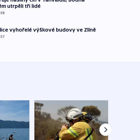
m utrpěli tři lidé
:58
ice vyhořelé výškové budovy ve Zlíně
:57