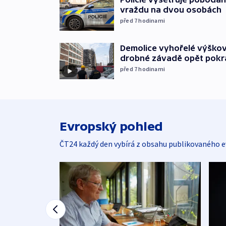
vraždu na dvou osobách
před 7
hodinami
Demolice vyhořelé výškov
drobné závadě opět pokr
před 7
hodinami
Evropský pohled
ČT24 každý den vybírá z obsahu publikovaného e