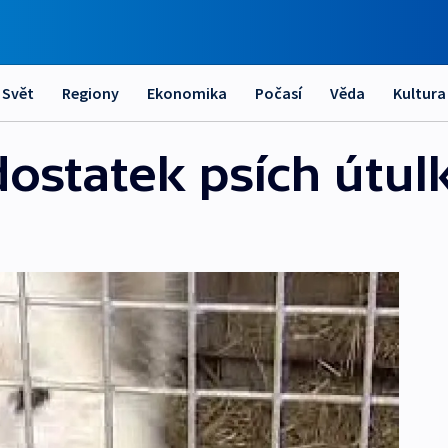
Svět
Regiony
Ekonomika
Počasí
Věda
Kultura
dostatek psích útul