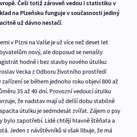
vropě. Češi totiž zároveň vedou i statistiku v
klad na Plzeňsku funguje v současnosti jediný
pacitně už dávno nestačí.
emi v Plzni na Valše je už více než deset let
obyvatelům nový, ale doposud se nenašly
agistrát hodně i bez stavby nového útulku:
iroslav Vecka z Odboru životního prostředí
v zařízení se během jednoho roku objeví 800 až
měru 35 až 40 dní. Provozní vedoucí útulku
rzuje, že nadstav mají už delší dobu stabilně
apacita útulku je sedmdesát zvířat. Zájem o psy
by bylo zapotřebí. Lidé chtějí hlavně štěňata a
á. Jeden z návštěvníků si však libuje, že má