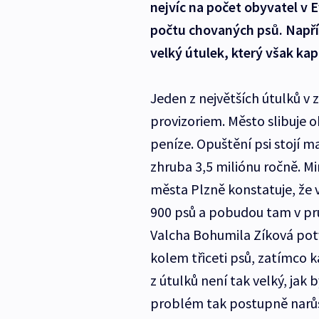
nejvíc na počet obyvatel v E
počtu chovaných psů. Napří
velký útulek, který však ka
Jeden z největších útulků v z
provizoriem. Město slibuje 
peníze. Opuštění psi stojí m
zhruba 3,5 miliónu ročně. M
města Plzně konstatuje, že 
900 psů a pobudou tam v prů
Valcha Bohumila Zíková potv
kolem třiceti psů, zatímco k
z útulků není tak velký, jak 
problém tak postupně narůst