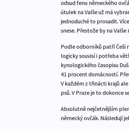
odsud fenu německého ovčák
útulek na Valše už má vybra
jednoduché to prosadit. Víc
snese. Přestože by na Valše m
Podle odborníků patří Češi m
logicky souvisí i potřeba vě
kynologického časopisu Duša
41 procent domácností. Přes
V každém z třinácti krajů al
psů. V Praze je to dokonce s
Absolutně nejčetnějším plem
německý ovčák. Následují je