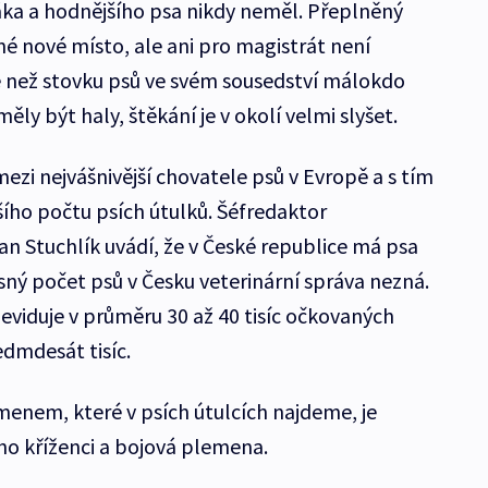
a a hodnějšího psa nikdy neměl. Přeplněný
né nové místo, ale ani pro magistrát není
e než stovku psů ve svém sousedství málokdo
ěly být haly, štěkání je v okolí velmi slyšet.
ezi nejvášnivější chovatele psů v Evropě a s tím
tšího počtu psích útulků. Šéfredaktor
n Stuchlík uvádí, že v České republice má psa
ný počet psů v Česku veterinární správa nezná.
e eviduje v průměru 30 až 40 tisíc očkovaných
edmdesát tisíc.
enem, které v psích útulcích najdeme, je
ho kříženci a bojová plemena.