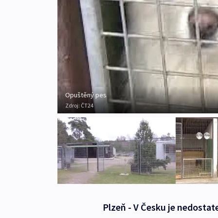
Opuštěný pes
Zdroj:
ČT24
Plzeň - V Česku je nedostate