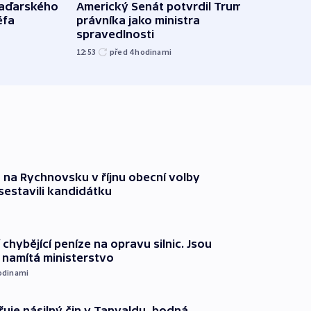
maďarského
Americký Senát potvrdil Trumpova
Ruský
éfa
právníka jako ministra
čtyři 
spravedlnosti
08:20
12:53
před 4
hodinami
 na Rychnovsku v říjnu obecní volby
estavili kandidátku
 chybějící peníze na opravu silnic. Jsou
namítá ministerstvo
odinami
řuje násilný čin v Tanvaldu, bodná