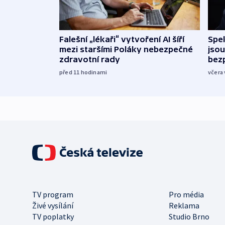
Falešní „lékaři“ vytvoření AI šíří
Spe
mezi staršími Poláky nebezpečné
jsou
zdravotní rady
bez
před 11
hodinami
včera 
TV program
Pro média
Živé vysílání
Reklama
TV poplatky
Studio Brno