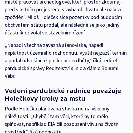
místě pracovat archeologové, kteří prostor zkoumají
před vlastním projektem, stavba obchvatu ale nabírá
zpoždění. Miloš Holeček sice pozemky pod budoucím
obchvatem státu prodal, ale následně se jako jediný
účastník odvolal ve stavebním řízení.
„Napadl všechna závazná stanoviska, napadl i
neplatnost územního rozhodnutí. Využil nejzazší termín
a podal odvolání až poslední den lhůty,“ říká ředitel
pardubické správy Ředitelství silnic a dálnic Bohumil
Vebr.
Vedení pardubické radnice považuje
Holečkovy kroky za mstu
Podle Holečka plánovaná stavba nemá všechny
náležitosti. „Chybějí tam věci, které by to mělo
splňovat, například EIA čili posouzení vlivu na životní
prostředí,“ říká podnikatel.