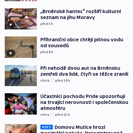
„Brněnské hantec“ rozšíří kulturní
seznam na jihu Moravy
před 5
h
Příhraniční obce chtějí pitnou vodu
od sousedů
před 6
h
Při nehodě dvou aut na Brněnsku
zemřeli dva lidé, čtyři se těžce zranili
včera
před 14
h
Účastníci pochodu Pride upozorňují
na trvající nerovnosti i společenskou
atmosféru
včera
před 15
h
Domovu Mutice hrozí
VIDEO