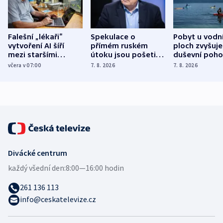
Falešní „lékaři“
Spekulace o
Pobyt u vodn
vytvoření AI šíří
přímém ruském
ploch zvyšuje
mezi staršími
útoku jsou pošetilé,
duševní poho
Poláky nebezpečné
míní estonský
ukázala
včera v 07:00
7. 8. 2026
7. 8. 2026
zdravotní rady
bezpečnostní
mezinárodní 
expert
Divácké centrum
každý všední den:
8:00—16:00 hodin
261 136 113
info@ceskatelevize.cz