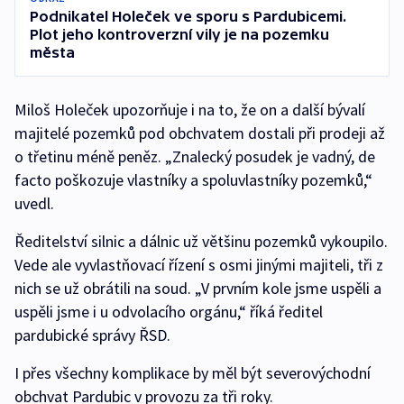
Podnikatel Holeček ve sporu s Pardubicemi.
Plot jeho kontroverzní vily je na pozemku
města
Miloš Holeček upozorňuje i na to, že on a další bývalí
majitelé pozemků pod obchvatem dostali při prodeji až
o třetinu méně peněz. „Znalecký posudek je vadný, de
facto poškozuje vlastníky a spoluvlastníky pozemků,“
uvedl.
Ředitelství silnic a dálnic už většinu pozemků vykoupilo.
Vede ale vyvlastňovací řízení s osmi jinými majiteli, tři z
nich se už obrátili na soud. „V prvním kole jsme uspěli a
uspěli jsme i u odvolacího orgánu,“ říká ředitel
pardubické správy ŘSD.
I přes všechny komplikace by měl být severovýchodní
obchvat Pardubic v provozu za tři roky.