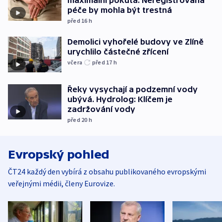
maximální pokuta. Neregistrovaná
péče by mohla být trestná
před 16
h
Demolici vyhořelé budovy ve Zlíně
urychlilo částečné zřícení
včera
před 17
h
Řeky vysychají a podzemní vody
ubývá. Hydrolog: Klíčem je
zadržování vody
před 20
h
Evropský pohled
ČT24 každý den vybírá z obsahu publikovaného evropskými
veřejnými médii, členy Eurovize.