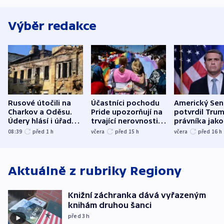
Výběr redakce
Rusové útočili na
Účastníci pochodu
Americký Sen
Charkov a Oděsu.
Pride upozorňují na
potvrdil Tru
Údery hlásí i úřady v
trvající nerovnosti i
právníka jako
Bělgorodu
společenskou
ministra
08:39
před 1
h
včera
před 15
h
včera
před 16
h
atmosféru
spravedlnost
Aktuálně z rubriky
Regiony
Knižní záchranka dává vyřazeným
knihám druhou šanci
před 3
h