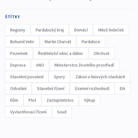
ŠTÍTKY
Regiony
Pardubický kraj
Domácí
Miloš Holeček
Bohumil Vebr
Martin Charvát
Pardubice
Pozemek
Ředitelství silnic a dálnic
Obchvat
Doprava
ANO
Ministerstvo životního prostředí
Stavební povolení
Spory
Zákon o liniových stavbách
Odvolání
Stavební řízení
Územní rozhodnutí
EIA
Dům
Plot
Zastupitelstvo
Výkup
Vyvlastňovací řízení
Soud