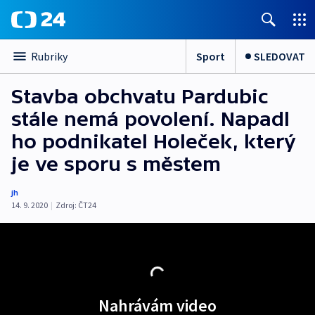
Sport
SLEDOVAT
Rubriky
Stavba obchvatu Pardubic
stále nemá povolení. Napadl
ho podnikatel Holeček, který
je ve sporu s městem
jh
14. 9. 2020
|
Zdroj:
ČT24
Nahrávám video