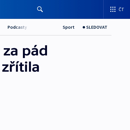
ČT
Podcasty
Sport
SLEDOVAT
 za pád
zřítila