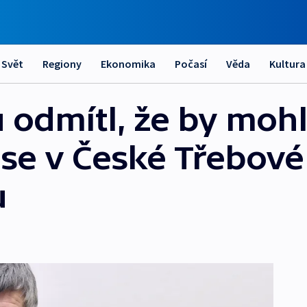
Svět
Regiony
Ekonomika
Počasí
Věda
Kultura
u odmítl, že by mohl
 se v České Třebové 
u