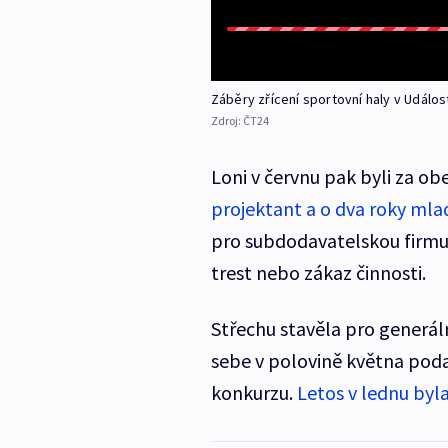
Záběry zřícení sportovní haly v Událos
Zdroj:
ČT24
Loni v červnu pak byli za o
projektant a o dva roky mlad
pro subdodavatelskou firmu.
trest nebo zákaz činnosti.
Střechu stavěla pro generál
sebe v polovině května podal
konkurzu.
Letos v lednu byl