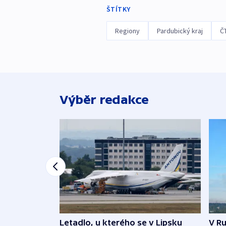
ŠTÍTKY
Regiony
Pardubický kraj
Č
Výběr redakce
Letadlo, u kterého se v Lipsku
V Ru