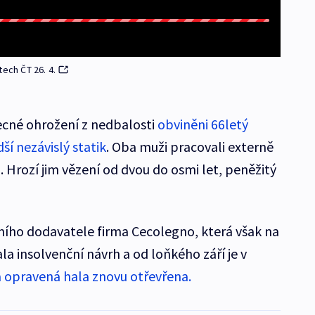
tech ČT 26. 4.
becné ohrožení z nedbalosti
obviněni 66letý
ší nezávislý statik
. Oba muži pracovali externě
 Hrozí jim vězení od dvou do osmi let, peněžitý
ního dodavatele firma Cecolegno, která však na
a insolvenční návrh a od loňkého září je v
a opravená hala znovu otřevřena.