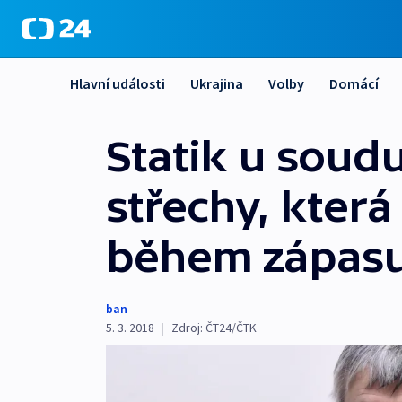
Hlavní události
Ukrajina
Volby
Domácí
Statik u soud
střechy, která
během zápas
ban
5. 3. 2018
|
Zdroj:
ČT24/ČTK