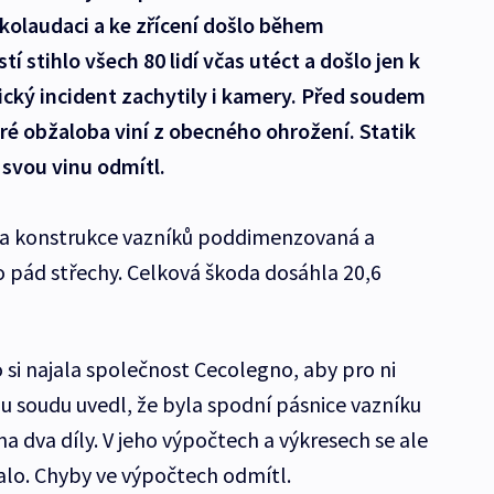
 kolaudaci a ke zřícení došlo během
í stihlo všech 80 lidí včas utéct a došlo jen k
ký incident zachytily i kamery. Před soudem
teré obžaloba viní z obecného ohrožení. Statik
 svou vinu odmítl.
la konstrukce vazníků poddimenzovaná a
 pád střechy. Celková škoda dosáhla 20,6
o si najala společnost Cecolegno, aby pro ni
 u soudu uvedl, že byla spodní pásnice vazníku
a dva díly. V jeho výpočtech a výkresech se ale
alo. Chyby ve výpočtech odmítl.