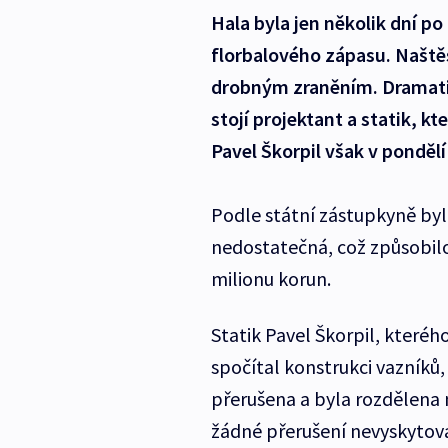
Hala byla jen několik dní po
florbalového zápasu. Naštěst
drobným zraněním. Dramatic
stojí projektant a statik, k
Pavel Škorpil však v pondělí
Podle státní zástupkyně by
nedostatečná, což způsobilo
milionu korun.
Statik Pavel Škorpil, kteréh
spočítal konstrukci vazníků,
přerušena a byla rozdělena n
žádné přerušení nevyskytov