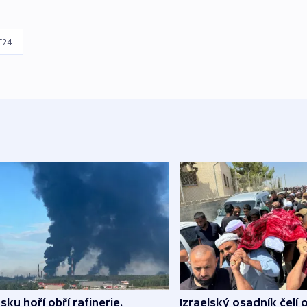
T24
sku hoří obří rafinerie.
Izraelský osadník čelí 