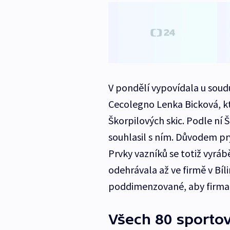
V pondělí vypovídala u soudu
Cecolegno Lenka Bicková, kt
Škorpilových skic. Podle ní Š
souhlasil s ním. Důvodem pr
Prvky vazníků se totiž vyrá
odehrávala až ve firmě v Bíl
poddimenzované, aby firma u
Všech 80 sportov