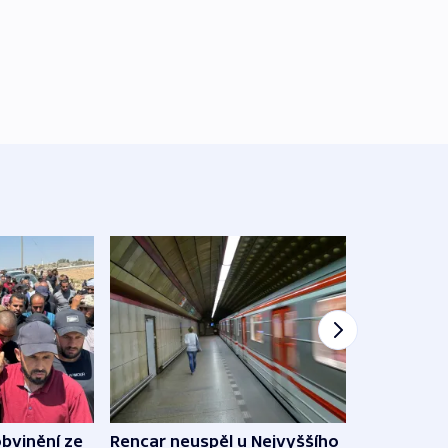
Demo
obvinění ze
Rencar neuspěl u Nejvyššího