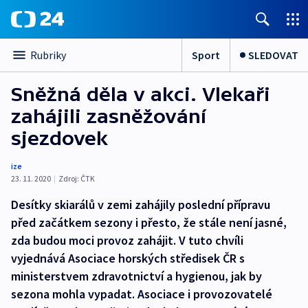
Sport
SLEDOVAT
Rubriky
Sněžná děla v akci. Vlekaři
zahájili zasněžování
sjezdovek
ize
23. 11. 2020
|
Zdroj:
ČTK
Desítky skiarálů v zemi zahájily poslední přípravu
před začátkem sezony i přesto, že stále není jasné,
zda budou moci provoz zahájit. V tuto chvíli
vyjednává Asociace horských středisek ČR s
ministerstvem zdravotnictví a hygienou, jak by
sezona mohla vypadat. Asociace i provozovatelé