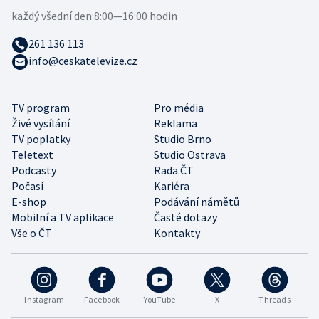
každý všední den:
8:00—16:00 hodin
261 136 113
info@ceskatelevize.cz
TV program
Pro média
Živé vysílání
Reklama
TV poplatky
Studio Brno
Teletext
Studio Ostrava
Podcasty
Rada ČT
Počasí
Kariéra
E-shop
Podávání námětů
Mobilní a TV aplikace
Časté dotazy
Vše o ČT
Kontakty
Instagram
Facebook
YouTube
X
Threads