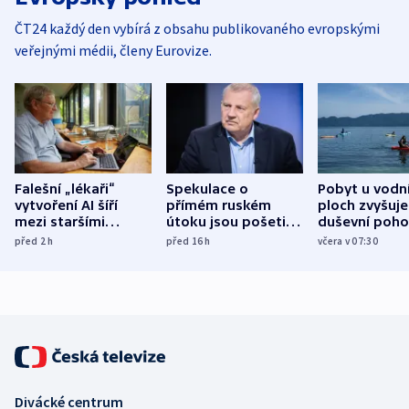
ČT24 každý den vybírá z obsahu publikovaného evropskými
veřejnými médii, členy Eurovize.
Falešní „lékaři“
Spekulace o
Pobyt u vodn
vytvoření AI šíří
přímém ruském
ploch zvyšuje
mezi staršími
útoku jsou pošetilé,
duševní poho
Poláky nebezpečné
míní estonský
ukázala
před 2
h
před 16
h
včera v 07:30
zdravotní rady
bezpečnostní
mezinárodní 
expert
Divácké centrum