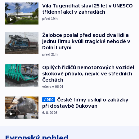
Vila Tugendhat slaví 25 let v UNESCO
třídenní akcí v zahradách
před 19
h
Žalobce poslal před soud dva lidi a
jednu firmu kvůli tragické nehodě v
Dolní Lutyni
před 21
h
Opilých řidičů nemotorových vozidel
skokově přibylo, nejvíc ve středních
Čechách
včera v 06:01
České firmy usilují o zakázky
VIDEO
při dostavbě Dukovan
6. 8. 2026
Evropský pohled