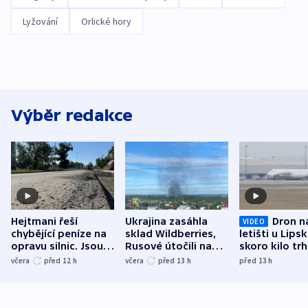
Lyžování
Orlické hory
Výběr redakce
Hejtmani řeší
Ukrajina zasáhla
Dron n
VIDEO
chybějící peníze na
sklad Wildberries,
letišti u Lips
opravu silnic. Jsou
Rusové útočili na
skoro kilo trh
nenárokové, namítá
trh, hasiče či
indicie ukazuj
včera
před 12
h
včera
před 13
h
před 13
h
ministerstvo
stadion
Rusko