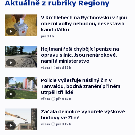
Aktuálně z rubriky
Regiony
V Krchlebech na Rychnovsku v říjnu
obecní volby nebudou, nesestavili
kandidátku
před 1
h
Hejtmani řeší chybějící peníze na
opravu silnic. Jsou nenárokové,
namítá ministerstvo
včera
před 12
h
Policie vyšetřuje násilný čin v
Tanvaldu, bodná zranění při něm
utrpěli tři lidé
včera
před 15
h
Začala demolice vyhořelé výškové
budovy ve Zlíně
včera
před 15
h