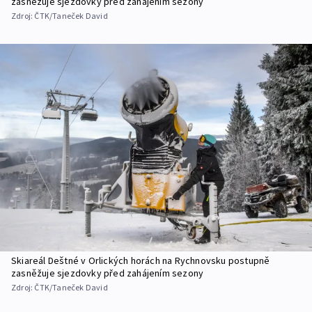
zasněžuje sjezdovky před zahájením sezony
Zdroj:
ČTK/Taneček David
Skiareál Deštné v Orlických horách na Rychnovsku postupně
zasněžuje sjezdovky před zahájením sezony
Zdroj:
ČTK/Taneček David