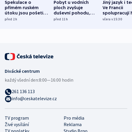
Spekulace o
Pobyt u vodních
Jiný jazyk i t
přímém ruském
ploch zvyšuje
Ve Francii
útoku jsou pošetilé,
duševní pohodu,
spolupracují h
míní estonský
ukázala
různých zemí
před 2
h
před 11
h
včera v 15:30
bezpečnostní
mezinárodní studie
expert
Divácké centrum
každý všední den:
8:00—16:00 hodin
261 136 113
info@ceskatelevize.cz
TV program
Pro média
Živé vysílání
Reklama
TV poplatky
Studio Brno