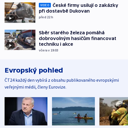
České firmy usilují o zakázky
VIDEO
při dostavbě Dukovan
před 22
h
Sběr starého železa pomáhá
dobrovolným hasičům financovat
techniku i akce
včera v 19:03
Evropský pohled
ČT24 každý den vybírá z obsahu publikovaného evropskými
veřejnými médii, členy Eurovize.