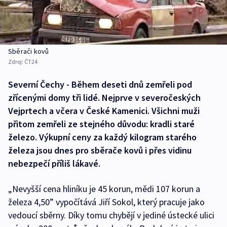
Sběrači kovů
Zdroj:
ČT24
Severní Čechy - Během deseti dnů zemřeli pod
zřícenými domy tři lidé. Nejprve v severočeských
Vejprtech a včera v České Kamenici. Všichni muži
přitom zemřeli ze stejného důvodu: kradli staré
železo. Výkupní ceny za každý kilogram starého
železa jsou dnes pro sběrače kovů i přes vidinu
nebezpečí příliš lákavé.
„Nevyšší cena hliníku je 45 korun, mědi 107 korun a
železa 4,50” vypočítává Jiří Sokol, který pracuje jako
vedoucí sběrny. Díky tomu chybějí v jediné ústecké ulici