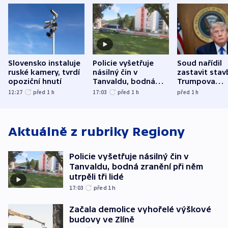
Slovensko instaluje
Policie vyšetřuje
Soud nařídil
ruské kamery, tvrdí
násilný čin v
zastavit stav
opoziční hnutí
Tanvaldu, bodná
Trumpova
zranění při něm
tanečního sá
12:27
před 1
h
17:03
před 1
h
před 1
h
utrpěli tři lidé
Aktuálně z rubriky
Regiony
Policie vyšetřuje násilný čin v
Tanvaldu, bodná zranění při něm
utrpěli tři lidé
17:03
před 1
h
Začala demolice vyhořelé výškové
budovy ve Zlíně