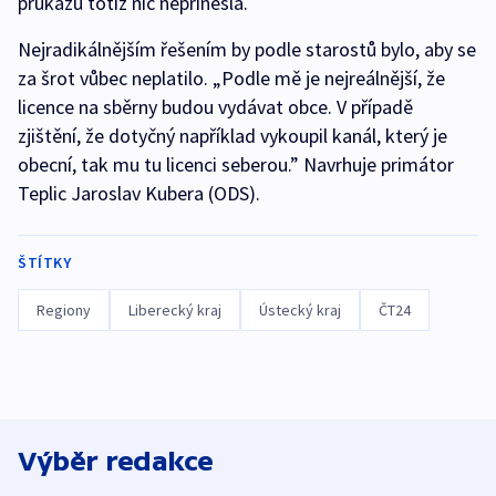
průkazů totiž nic nepřinesla.
Nejradikálnějším řešením by podle starostů bylo, aby se
za šrot vůbec neplatilo. „Podle mě je nejreálnější, že
licence na sběrny budou vydávat obce. V případě
zjištění, že dotyčný například vykoupil kanál, který je
obecní, tak mu tu licenci seberou.” Navrhuje primátor
Teplic Jaroslav Kubera (ODS).
ŠTÍTKY
Regiony
Liberecký kraj
Ústecký kraj
ČT24
Výběr redakce