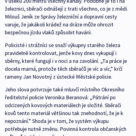
v úseku 200 metrů všechny kanály. Podobné je to i na
železnici, sběrači odnášejí z trati všechno, co je z mědi.
Milouš Jeník ze Správy železniční a dopravní cesty
varuje, že jakákoli krádež na dráze může ohrozit
bezpečnou jízdu vlaků způsobit havárii.
Policisté i strážníci se snaží výkupny starého železa
pravidelně kontrolovat, jenže kovy dnes vykupují i
sběrny, které fungují i v noci a na zavolání. „Ta práce je
docela marná, protože těch sběračů je víc a víc,” krčí
rameny Jan Novotný z ústecké Městské policie.
Jeho slova potvrzuje také mluvčí místního Okresního
ředitelství policie Veronika Beranová: „Pátrání po
odcizených kovových materiálech je složité. Sběrači
kovů tento materiál většinou tak znehodnotí, že je k
nepoznání.” Shoda je v tom, že systém výkupu
potřebuje nutně změnu. Povinná kontrola občanských