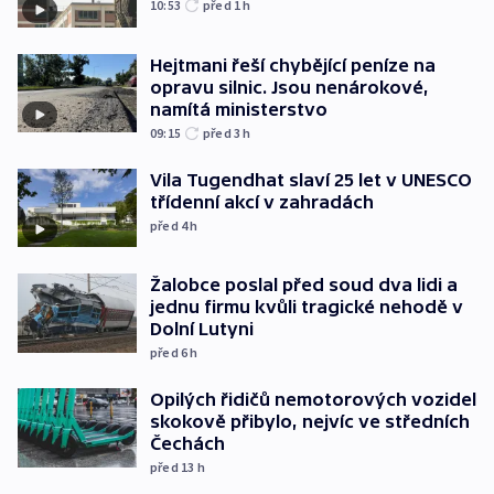
10:53
před 1
h
Hejtmani řeší chybějící peníze na
opravu silnic. Jsou nenárokové,
namítá ministerstvo
09:15
před 3
h
Vila Tugendhat slaví 25 let v UNESCO
třídenní akcí v zahradách
před 4
h
Žalobce poslal před soud dva lidi a
jednu firmu kvůli tragické nehodě v
Dolní Lutyni
před 6
h
Opilých řidičů nemotorových vozidel
skokově přibylo, nejvíc ve středních
Čechách
před 13
h