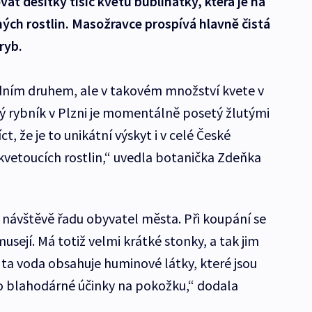
 desítky tisíc květů bublinatky, která je na
h rostlin. Masožravce prospívá hlavně čistá
ryb.
vodním druhem, ale v takovém množství kvete v
ý rybník v Plzni je momentálně posetý žlutými
ct, že je to unikátní výskyt i v celé České
kvetoucích rostlin,“ uvedla botanička Zdeňka
k návštěvě řadu obyvatel města. Při koupání se
musejí. Má totiž velmi krátké stonky, a tak jim
 ta voda obsahuje huminové látky, které jsou
 to blahodárné účinky na pokožku,“ dodala