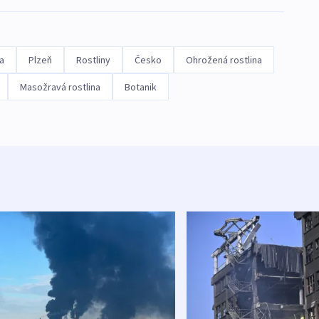
a
Plzeň
Rostliny
Česko
Ohrožená rostlina
Masožravá rostlina
Botanik