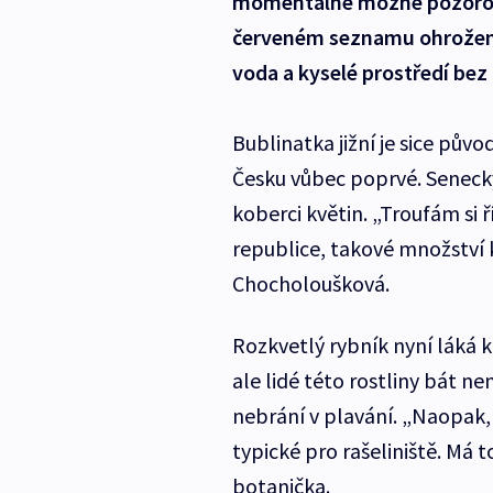
momentálně možné pozorovat
červeném seznamu ohroženýc
voda a kyselé prostředí bez 
Bublinatka jižní je sice pů
Česku vůbec poprvé. Seneck
koberci květin. „Troufám si ří
republice, takové množství 
Chocholoušková.
Rozkvetlý rybník nyní láká 
ale lidé této rostliny bát ne
nebrání v plavání. „Naopak,
typické pro rašeliniště. Má
botanička.