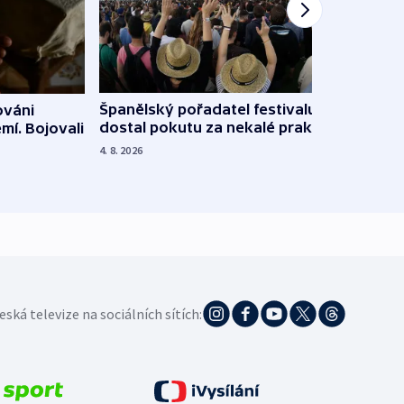
Španělský pořadatel festivalu
ováni
Lesn
dostal pokutu za nekalé praktiky
mí. Bojovali
dopa
zdrav
4. 8. 2026
4. 8. 20
eská televize na sociálních sítích: