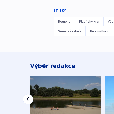
ŠTÍTKY
Regiony
Plzeňský kraj
Věd
Senecký rybník
Bublinatka jižní
Výběr redakce