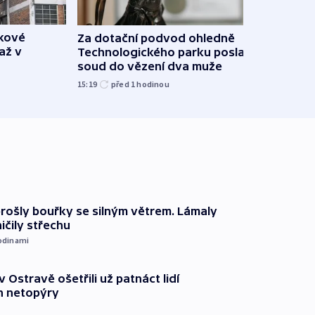
škové
Za dotační podvod ohledně
Letad
až v
Technologického parku poslal
našel
soud do vězení dva muže
píší 
15:19
před 1
hodinou
10:56
prošly bouřky se silným větrem. Lámaly
ičily střechu
odinami
v Ostravě ošetřili už patnáct lidí
 netopýry