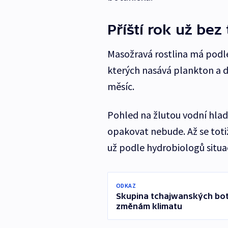
Příští rok už bez
Masožravá rostlina má pod
kterých nasává plankton a 
měsíc.
Pohled na žlutou vodní hladi
opakovat nebude. Až se toti
už podle hydrobiologů situa
ODKAZ
Skupina tchajwanských botan
změnám klimatu