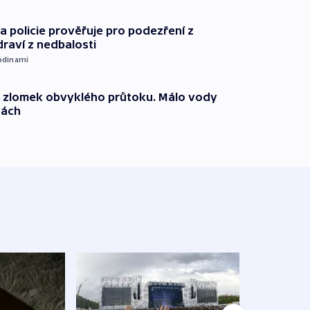
 policie prověřuje pro podezření z
draví z nedbalosti
odinami
n zlomek obvyklého průtoku. Málo vody
dách