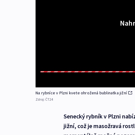
Nahr
Na rybníce v Plzni kvete ohrožená bublinatka jižní
Zdroj:
ČT24
Senecký rybník v Plzni nabíz
jižní, což je masožravá ros