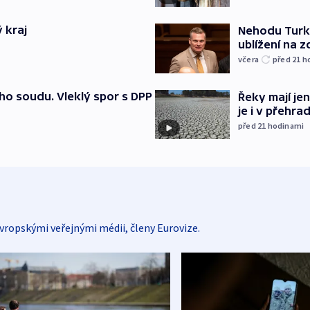
 kraj
Nehodu Turka
ublížení na z
včera
před 21
h
ho soudu. Vleklý spor s DPP
Řeky mají je
je i v přehra
před 21
hodinami
vropskými veřejnými médii, členy Eurovize.