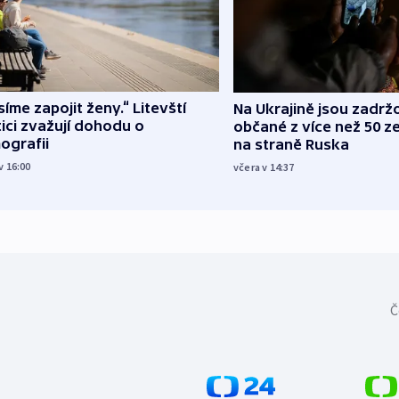
íme zapojit ženy.“ Litevští
Na Ukrajině jsou zadrž
tici zvažují dohodu o
občané z více než 50 ze
ografii
na straně Ruska
v 16:00
včera v 14:37
Č