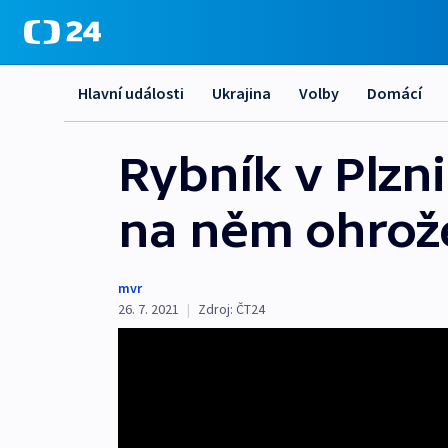
Hlavní události
Ukrajina
Volby
Domácí
Rybník v Plzni
na něm ohrož
mvr
26. 7. 2021
|
Zdroj:
ČT24