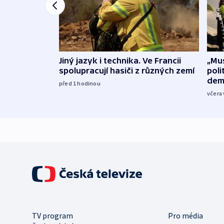
Jiný jazyk i technika. Ve Francii
„Mus
spolupracují hasiči z různých zemí
poli
dem
před 1
hodinou
včera 
TV program
Pro média