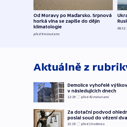
Od Moravy po Maďarsko. Srpnová
Ukra
horká vlna se zapíše do dějin
Rusk
klimatologie
08:52
před 9
minutami
Aktuálně z rubri
Demolice vyhořelé výškov
v následujících dnech
12:29
před 42
minutami
Za dotační podvod ohled
poslal soud do vězení dv
15:19
před 1
hodinou