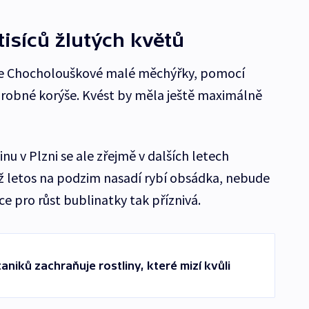
 tisíců žlutých květů
le Chocholouškové malé měchýřky, pomocí
drobné korýše. Kvést by měla ještě maximálně
nu v Plzni se ale zřejmě v dalších letech
ž letos na podzim nasadí rybí obsádka, nebude
ce pro růst bublinatky tak příznivá.
iků zachraňuje rostliny, které mizí kvůli