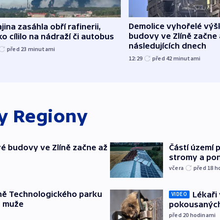
Demolice vyhořelé vý
jina zasáhla obří rafinerii,
budovy ve Zlíně začne 
o cílilo na nádraží či autobus
následujících dnech
před 23
minutami
12:29
před 42
minutami
ky
Regiony
é budovy ve Zlíně začne až
Částí území 
stromy a pon
včera
před 18
h
ně Technologického parku
Lékaři 
VIDEO
a muže
pokousaných
před 20
hodinami