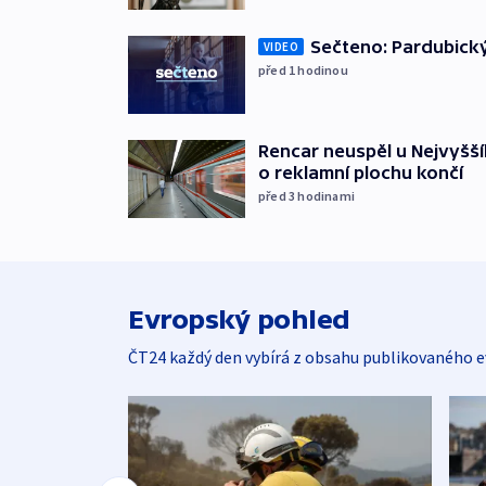
Sečteno: Pardubický
VIDEO
před 1
hodinou
Rencar neuspěl u Nejvyšší
o reklamní plochu končí
před 3
hodinami
Evropský pohled
ČT24 každý den vybírá z obsahu publikovaného e