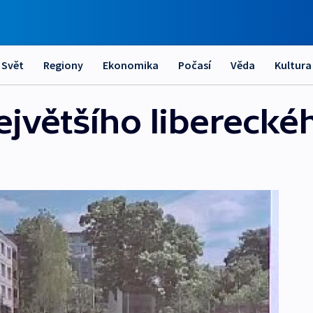
Svět
Regiony
Ekonomika
Počasí
Věda
Kultura
jvětšího libereckéh