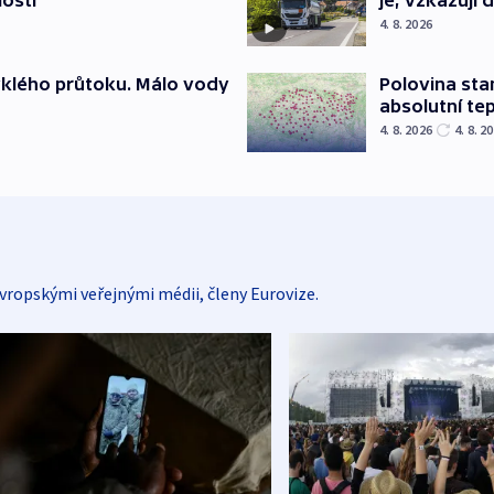
4. 8. 2026
yklého průtoku. Málo vody
Polovina sta
absolutní te
4. 8. 2026
4. 8. 2
vropskými veřejnými médii, členy Eurovize.