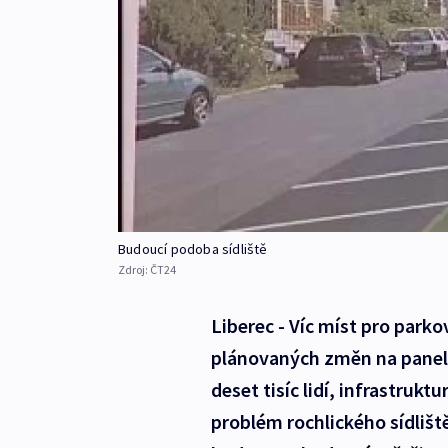
Budoucí podoba sídliště
Zdroj:
ČT24
Liberec - Víc míst pro parkov
plánovaných změn na panelov
deset tisíc lidí, infrastruk
problém rochlického sídliště.