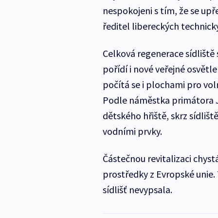
nespokojeni s tím, že se upř
ředitel libereckých technic
Celková regenerace sídliště s
pořídí i nové veřejné osvětl
počítá se i plochami pro voln
Podle náměstka primátora Ji
dětského hřiště, skrz sídlišt
vodními prvky.
Částečnou revitalizaci chystá 
prostředky z Evropské unie
sídlišť nevypsala.