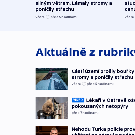
silným větrem. Lámaly stromy a
stu
poničily střechu
cenu
včera
před 5
hodinami
včera
Aktuálně z rubri
Částí území prošly bouřky
stromy a poničily střechu
včera
před 5
hodinami
Lékaři v Ostravě ošet
VIDEO
pokousaných netopýry
před 7
hodinami
Nehodu Turka policie prov
ublížení na zdraví z nedba