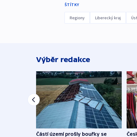
ŠTÍTKY
Regiony
Liberecký kraj
Úst
Výběr redakce
Částí území prošly bouřky se
Čes