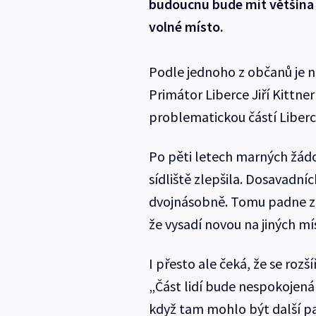
budoucnu bude mít většina r
volné místo.
Podle jednoho z občanů je n
Primátor Liberce Jiří Kittne
problematickou částí Liberc
Po pěti letech marných žádos
sídliště zlepšila. Dosavadní
dvojnásobně. Tomu padne za 
že vysadí novou na jiných mí
I přesto ale čeká, že se roz
„Část lidí bude nespokojená 
když tam mohlo být další pa