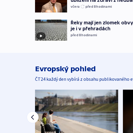
včera
před 8
hodinami
Řeky mají jen zlomek obv
je i v přehradách
před 8
hodinami
Evropský pohled
ČT24 každý den vybírá z obsahu publikovaného e