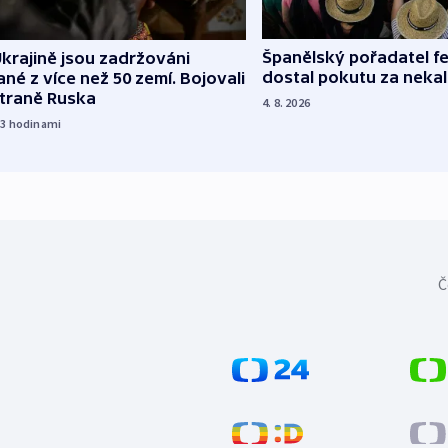
Španělský pořadatel fe
krajině jsou zadržováni
dostal pokutu za nekal
né z více než 50 zemí. Bojovali
straně Ruska
4. 8. 2026
13
hodinami
Č