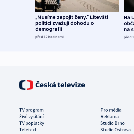
„Musíme zapojit ženy.“ Litevští
Na U
politici zvažují dohodu o
obča
demografii
na 
před 12
hodinami
před 
TV program
Pro média
Živé vysílání
Reklama
TV poplatky
Studio Brno
Teletext
Studio Ostrava