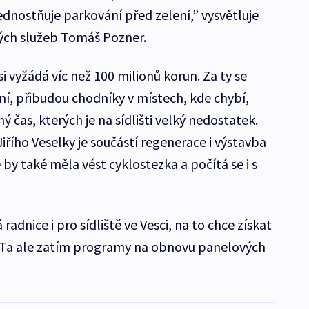
ednostňuje parkování před zelení,” vysvětluje
kých služeb Tomáš Pozner.
i vyžádá víc než 100 milionů korun. Za ty se
ení, přibudou chodníky v místech, kde chybí,
ý čas, kterých je na sídlišti velký nedostatek.
řího Veselky je součástí regenerace i výstavba
ě by také měla vést cyklostezka a počítá se i s
radnice i pro sídliště ve Vesci, na to chce získat
. Ta ale zatím programy na obnovu panelových