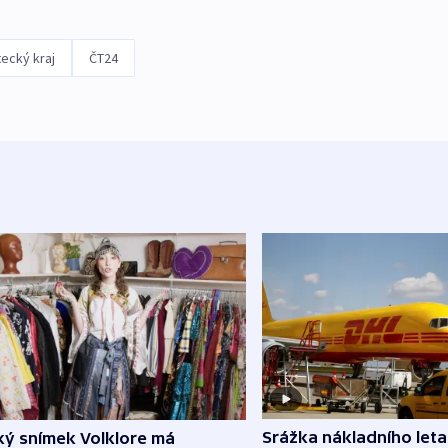
ecký kraj
ČT24
Srážka nákladního leta
ký snímek Volklore má