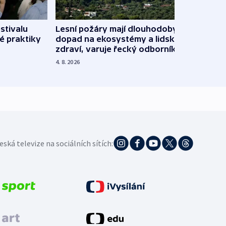
stivalu
Lesní požáry mají dlouhodobý
Ukraj
é praktiky
dopad na ekosystémy a lidské
Franc
zdraví, varuje řecký odborník
požá
4. 8. 2026
3. 8. 20
eská televize na sociálních sítích: