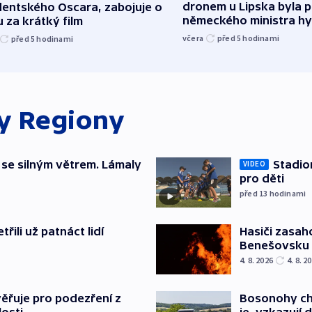
dronem u Lipska byla 
dentského Oscara, zabojuje o
německého ministra hy
 za krátký film
včera
před 5
hodinami
před 5
hodinami
ky
Regiony
 se silným větrem. Lámaly
Stadio
VIDEO
pro děti
před 13
hodinami
řili už patnáct lidí
Hasiči zasah
Benešovsku
4. 8. 2026
4. 8. 2
ěřuje pro podezření z
Bosonohy cht
losti
je, vzkazují 