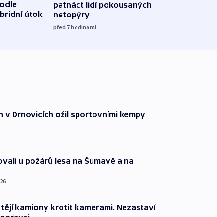
podle
patnáct lidí pokousaných
novel
bridní útok
netopýry
zájm
před 7
hodinami
před 8
n v Drnovicích ožil sportovními kempy
ovali u požárů lesa na Šumavě a na
026
ějí kamiony krotit kamerami. Nezastaví
dopravci