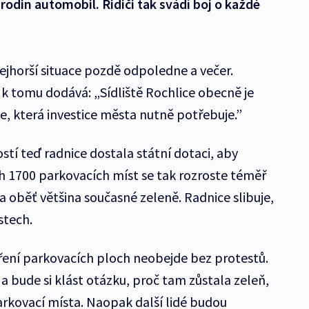
odin automobil. Řidiči tak svádí boj o každé
ejhorší situace pozdě odpoledne a večer.
r k tomu dodává: „Sídliště Rochlice obecně je
e, která investice města nutně potřebuje.”
tí teď radnice dostala státní dotaci, aby
ch 1700 parkovacích míst se tak rozroste téměř
oběť většina současné zeleně. Radnice slibuje,
stech.
šíření parkovacích ploch neobejde bez protestů.
a bude si klást otázku, proč tam zůstala zeleň,
rkovací místa. Naopak další lidé budou