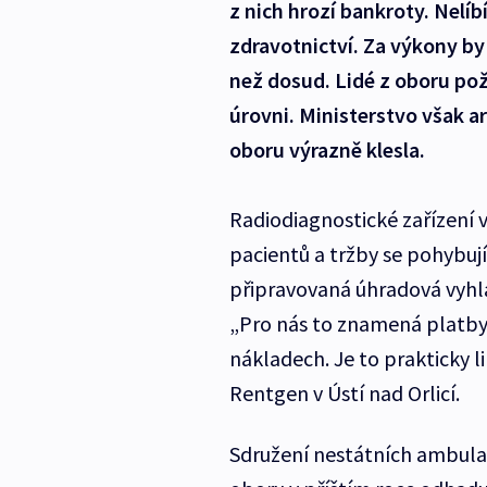
z nich hrozí bankroty. Nelí
zdravotnictví. Za výkony by
než dosud. Lidé z oboru pož
úrovni. Ministerstvo však a
oboru výrazně klesla.
Radiodiagnostické zařízení v 
pacientů a tržby se pohybují o
připravovaná úhradová vyhlá
„Pro nás to znamená platby z
nákladech. Je to prakticky l
Rentgen v Ústí nad Orlicí.
Sdružení nestátních ambulan