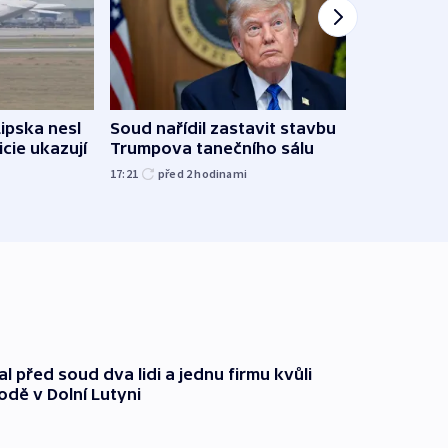
Lipska nesl
Soud nařídil zastavit stavbu
Žido
icie ukazují
Trumpova tanečního sálu
břehu
kriti
17:21
před 2
hodinami
před 2
l před soud dva lidi a jednu firmu kvůli
odě v Dolní Lutyni