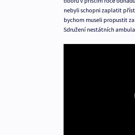
oboru v příštím roce odhad
nebyli schopni zaplatit přís
bychom museli propustit z
Sdružení nestátních ambula