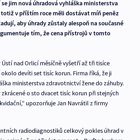
bí se jim nová úhradová vyhláška ministerstva
 totiž v příštím roce měli dostávat míň peněz
adují, aby úhrady zůstaly alespoň na současné
rgumentuje tím, že cena přístrojů v tomto
Ústí nad Orlicí měsíčně vyšetří až tři tisíce
kolo devíti set tisíc korun. Firma říká, že ji
ška ministerstva zdravotnictví žene do záhuby.
krácené o sto dvacet tisíc korun při stejných
ikvidační,“ upozorňuje Jan Navrátil z firmy
tních radiodiagnostiků celkový pokles úhrad v