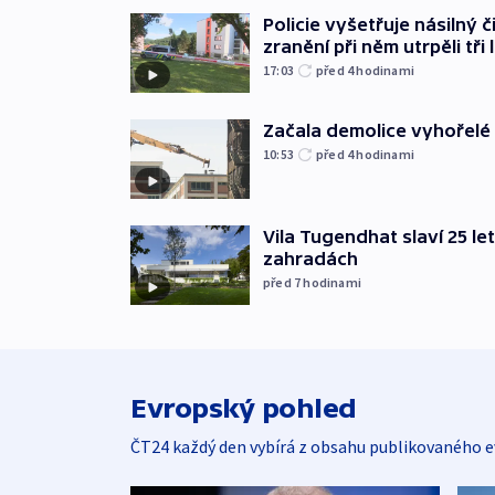
Policie vyšetřuje násilný 
zranění při něm utrpěli tři 
17:03
před 4
hodinami
Začala demolice vyhořelé
10:53
před 4
hodinami
Vila Tugendhat slaví 25 le
zahradách
před 7
hodinami
Evropský pohled
ČT24 každý den vybírá z obsahu publikovaného e