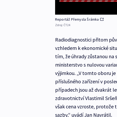
Reportáž Přemysla Šrámka
Zdroj:
ČT24
Radiodiagnostici přitom pův
vzhledem k ekonomické situac
tím, že úhrady zůstanou na s
ministerstvo s nulovou varia
výjimkou. „V tomto oboru je
příslušného zařízení v posle
případech jsou až dvakrát le
zdravotnictví Vlastimil Srše
však cena vzroste, protože 
sazby,“ uvádí Jan Navrátil.