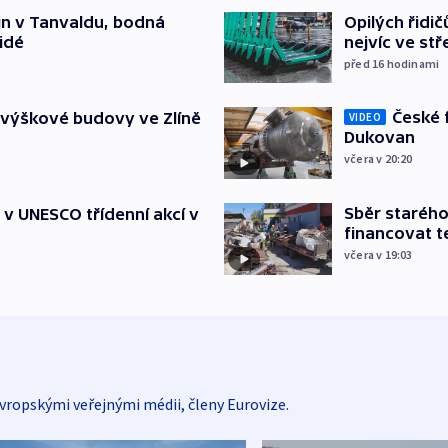
Opilých řidi
čin v Tanvaldu, bodná
nejvíc ve st
lidé
před 16
hodinami
České 
 výškové budovy ve Zlíně
VIDEO
Dukovan
včera v 20:20
Sběr staréh
t v UNESCO třídenní akcí v
financovat t
včera v 19:03
vropskými veřejnými médii, členy Eurovize.