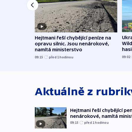
Ukra
Hejtmani řeší chybějící peníze na
Wild
opravu silnic. Jsou nenárokové,
hasi
namítá ministerstvo
09:02
09:15
před 1
hodinou
Aktuálně z rubri
Hejtmani řeší chybějící pen
nenárokové, namítá minis
09:15
před 1
hodinou