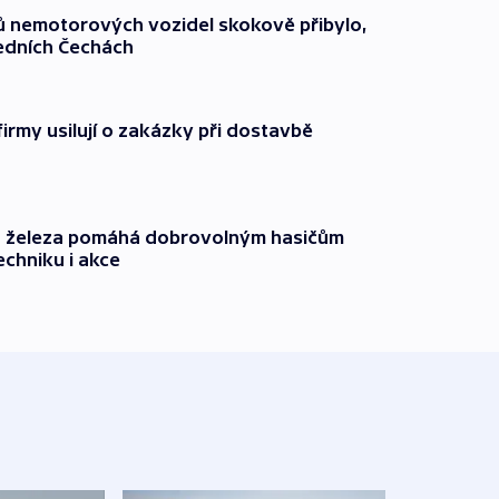
čů nemotorových vozidel skokově přibylo,
ředních Čechách
firmy usilují o zakázky při dostavbě
o železa pomáhá dobrovolným hasičům
echniku i akce