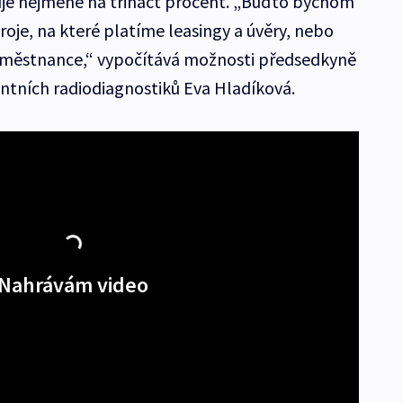
uje nejméně na třináct procent. „Buďto bychom
troje, na které platíme leasingy a úvěry, nebo
aměstnance,“ vypočítává možnosti předsedkyně
ntních radiodiagnostiků Eva Hladíková.
Nahrávám video