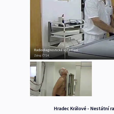
Radiodiagnostické vyšetření
Zdroj:
ČT24
Hradec Králové - Nestátní ra