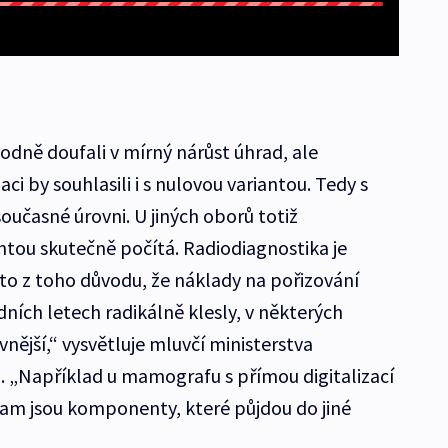
odně doufali v mírný nárůst úhrad, ale
i by souhlasili i s nulovou variantou. Tedy s
oučasné úrovni. U jiných oborů totiž
ntou skutečně počítá. Radiodiagnostika je
 to z toho důvodu, že náklady na pořizování
dních letech radikálně klesly, v některých
vnější,“ vysvětluje mluvčí ministerstva
ň. „Například u mamografu s přímou digitalizací
tam jsou komponenty, které půjdou do jiné