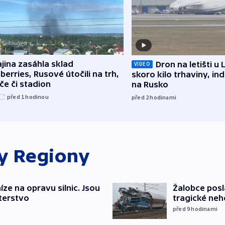
jina zasáhla sklad
Dron na letišti u 
VIDEO
berries, Rusové útočili na trh,
skoro kilo trhaviny, ind
če či stadion
na Rusko
před 1
hodinou
před 2
hodinami
ky
Regiony
íze na opravu silnic. Jsou
Žalobce posla
terstvo
tragické neh
před 9
hodinami