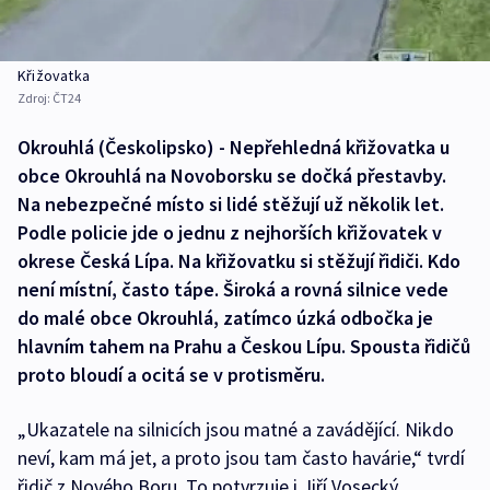
Křižovatka
Zdroj:
ČT24
Okrouhlá (Českolipsko) - Nepřehledná křižovatka u
obce Okrouhlá na Novoborsku se dočká přestavby.
Na nebezpečné místo si lidé stěžují už několik let.
Podle policie jde o jednu z nejhorších křižovatek v
okrese Česká Lípa. Na křižovatku si stěžují řidiči. Kdo
není místní, často tápe. Široká a rovná silnice vede
do malé obce Okrouhlá, zatímco úzká odbočka je
hlavním tahem na Prahu a Českou Lípu. Spousta řidičů
proto bloudí a ocitá se v protisměru.
„Ukazatele na silnicích jsou matné a zavádějící. Nikdo
neví, kam má jet, a proto jsou tam často havárie,“ tvrdí
řidič z Nového Boru. To potvrzuje i Jiří Vosecký,