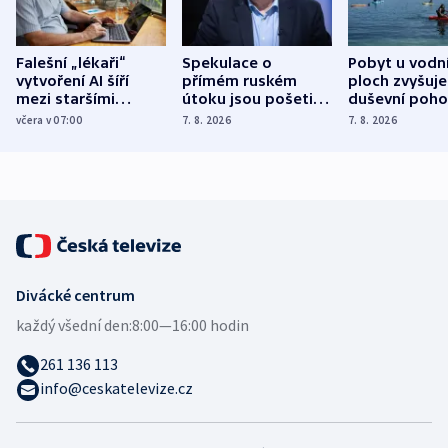
Falešní „lékaři“
Spekulace o
Pobyt u vodn
vytvoření AI šíří
přímém ruském
ploch zvyšuje
mezi staršími
útoku jsou pošetilé,
duševní poho
Poláky nebezpečné
míní estonský
ukázala
včera v 07:00
7. 8. 2026
7. 8. 2026
zdravotní rady
bezpečnostní
mezinárodní 
expert
Divácké centrum
každý všední den:
8:00—16:00 hodin
261 136 113
info@ceskatelevize.cz