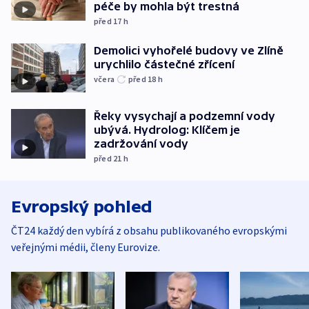
péče by mohla být trestná
před 17
h
Demolici vyhořelé budovy ve Zlíně
urychlilo částečné zřícení
včera
před 18
h
Řeky vysychají a podzemní vody
ubývá. Hydrolog: Klíčem je
zadržování vody
před 21
h
Evropský pohled
ČT24 každý den vybírá z obsahu publikovaného evropskými
veřejnými médii, členy Eurovize.