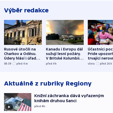
Výběr redakce
Rusové útočili na
Kanadu i Evropu dál
Účastníci po
Charkov a Oděsu.
sužují lesní požáry.
Pride upozorň
Údery hlásí i úřady v
V Britské Kolumbii
trvající nerov
Bělgorodu
evakuovali tisíce lidí
společensko
08:39
před 4
m
před 4
h
včera
před 16
h
atmosféru
Aktuálně z rubriky
Regiony
Knižní záchranka dává vyřazeným
knihám druhou šanci
před 4
h