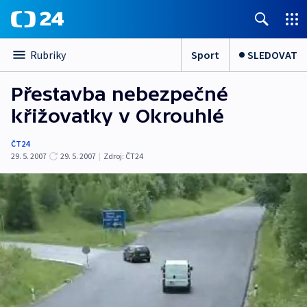
Sport
SLEDOVAT
Rubriky
Přestavba nebezpečné
křižovatky v Okrouhlé
ČT24
29. 5. 2007
29. 5. 2007
|
Zdroj:
ČT24