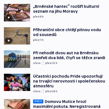
„Brněnské hantec“ rozšíří kulturní
seznam na jihu Moravy
před 6
h
Příhraniční obce chtějí pitnou vodu
od sousedů
před 7
h
Při nehodě dvou aut na Brněnsku
zemřeli dva lidé, čtyři se těžce zranili
včera
před 15
h
Účastníci pochodu Pride upozorňují
na trvající nerovnosti i společenskou
atmosféru
včera
před 16
h
Domovu Mutice hrozí
VIDEO
maximální pokuta. Neregistrovaná