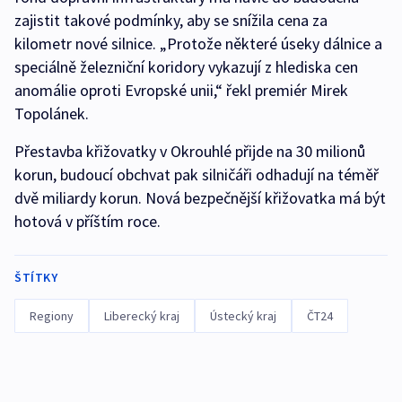
zajistit takové podmínky, aby se snížila cena za
kilometr nové silnice. „Protože některé úseky dálnice a
speciálně železniční koridory vykazují z hlediska cen
anomálie oproti Evropské unii,“ řekl premiér Mirek
Topolánek.
Přestavba křižovatky v Okrouhlé přijde na 30 milionů
korun, budoucí obchvat pak silničáři odhadují na téměř
dvě miliardy korun. Nová bezpečnější křižovatka má být
hotová v příštím roce.
ŠTÍTKY
Regiony
Liberecký kraj
Ústecký kraj
ČT24