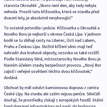
starosta Okrouhlé: „Skoro není den, aby tady nebyla
nehoda. Prostě tato křižovatka, která se stavěla před
dvaceti lety, je absolutně nevyhovující.“
To ostatně potvrdila i policie. Křižovatka u Okrouhlé a
Nového Boru je nejhorší v okrese Česká Lípa. V jednom
bodě se tu sbíhají cesty na Liberec, Ústí nad Labem,
Prahu a Českou Lípu. Složité křížení silnic mají teď
nahradit dva kruhové objezdy, vozovka se také rozšíří.
Podle Stanislavy Silné, místostarostky Nového Boru je
hlavním účelem stavby bezpečnost provozu. „Nový Bor
zajistí i veřejné osvětlení těchto dvou křižovatek,“
dodává.
Obchvat by měl odvézt kamionovou dopravu z centra
České Lípy. Na stavbu ale zatím nejsou peníze. Silničáři
doufají, že prostředky získají z evropských fondů. Státní
fond dopravní infrastruktury má navíc do budoucna