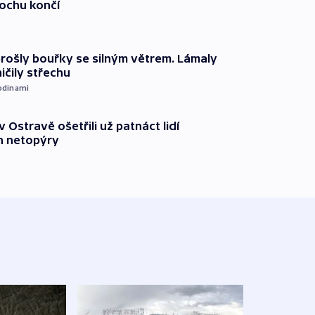
lochu končí
prošly bouřky se silným větrem. Lámaly
ičily střechu
odinami
v Ostravě ošetřili už patnáct lidí
 netopýry