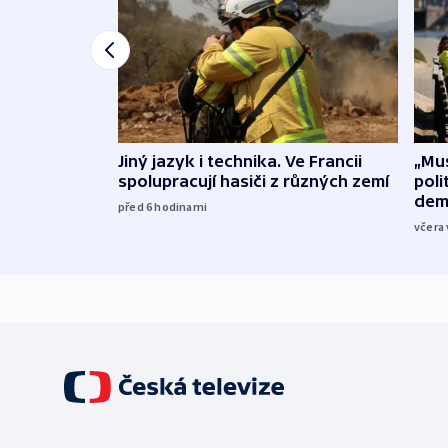
Jiný jazyk i technika. Ve Francii
„Mus
spolupracují hasiči z různých zemí
poli
dem
před 6
hodinami
včera 