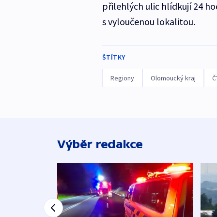
přilehlých ulic hlídkují 24 
s vyloučenou lokalitou.
ŠTÍTKY
Regiony
Olomoucký kraj
Č
Výběr redakce