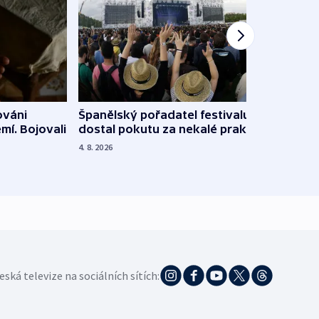
Španělský pořadatel festivalu
ováni
Lesn
dostal pokutu za nekalé praktiky
mí. Bojovali
dopa
zdrav
4. 8. 2026
4. 8. 20
eská televize na sociálních sítích: