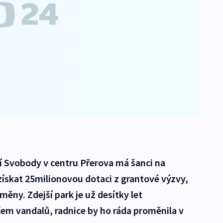
 Svobody v centru Přerova má šanci na
 získat 25milionovou dotaci z grantové výzvy,
ěny. Zdejší park je už desítky let
em vandalů, radnice by ho ráda proměnila v