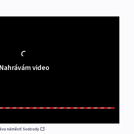
Nahrávám video
slávu náměstí Svobody