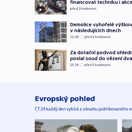
financovat techniku i akc
před 2
hodinami
Demolice vyhořelé výškov
v následujících dnech
12:29
před 5
hodinami
Za dotační podvod ohled
poslal soud do vězení dv
15:19
před 5
hodinami
Evropský pohled
ČT24 každý den vybírá z obsahu publikovaného e