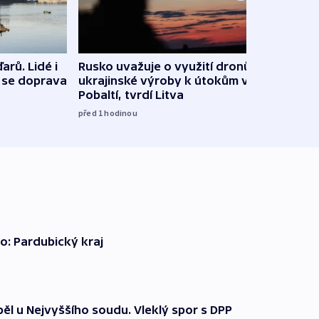
arů. Lidé i
Rusko uvažuje o využití dronů
VIDEO
e se doprava
ukrajinské výroby k útokům v
při 
Pobaltí, tvrdí Litva
před 1
před 1
hodinou
o: Pardubický kraj
ěl u Nejvyššího soudu. Vleklý spor s DPP