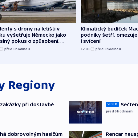
denty s drony na letišti v
Klimatický budíček Maď
sku vyšetřuje Německo jako
podniky šetří, omezuj
slný pokus o způsobení
i svícení
loze
před 1
hodinou
12:08
před 1
hodinou
ky
Regiony
o zakázky při dostavbě
Sečten
VIDEO
před 6
hodinami
áhá dobrovolným hasičům
Rencar neusp