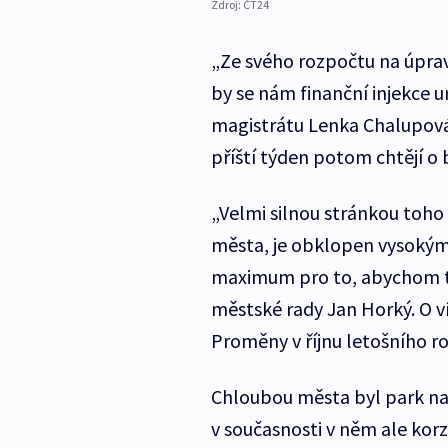
Zdroj:
ČT24
„Ze svého rozpočtu na úpr
by se nám finanční injekce u
magistrátu Lenka Chalupová.
příští týden potom chtějí o
„Velmi silnou stránkou toho 
města, je obklopen vysokým
maximum pro to, abychom ten
městské rady Jan Horký. O 
Proměny v říjnu letošního ro
Chloubou města byl park na 
v současnosti v něm ale korzu