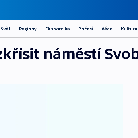
Svět
Regiony
Ekonomika
Počasí
Věda
Kultura
zkřísit náměstí Svo