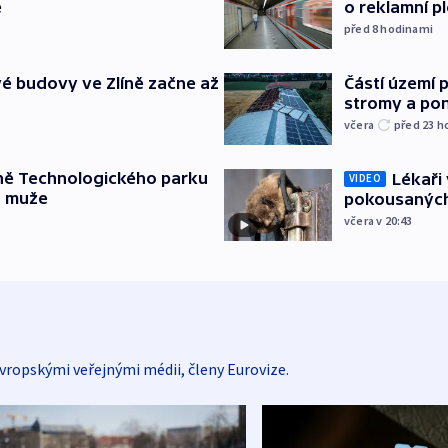
e
o reklamní p
před 8
hodinami
é budovy ve Zlíně začne až
Částí území 
stromy a pon
včera
před 23
h
ně Technologického parku
Lékaři 
VIDEO
a muže
pokousaných
včera v 20:43
vropskými veřejnými médii, členy Eurovize.