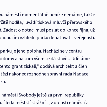
avu náměstí momentálně peníze nemáme, takže
rčitě hodila,“ uvádí tisková mluvčí přerovského
 Žádost o dotaci musí poslat do konce října, už
 budoucím vzhledu parku debatovat s veřejností.
parku je jeho poloha. Nachází se v centru
i domy a na tom všem se dá stavět. Uděláme
to grant získali,“ dodává architekt a člen
vítězi nakonec rozhodne správní rada Nadace
ku.
náměstí Svobody ještě za první republiky,
jí leda městští strážníci; v oblasti náměstí a