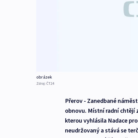
obrázek
Zdroj:
ČT24
Přerov - Zanedbané náměstí
obnovu. Místní radní chtějí
kterou vyhlásila Nadace prom
neudržovaný a stává se terč