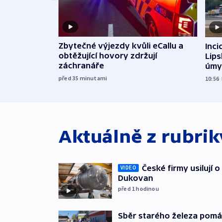
Zbytečné výjezdy kvůli eCallu a
Inci
obtěžující hovory zdržují
Lip
záchranáře
úmy
exp
před 35
minutami
10:56
Aktuálně z rubri
České firmy usilují 
VIDEO
Dukovan
před 1
hodinou
Sběr starého železa pom