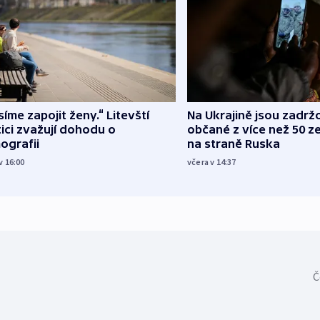
íme zapojit ženy.“ Litevští
Na Ukrajině jsou zadrž
tici zvažují dohodu o
občané z více než 50 ze
ografii
na straně Ruska
v 16:00
včera v 14:37
Č