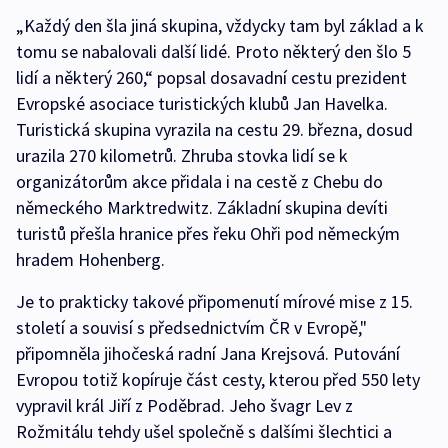
„Každý den šla jiná skupina, vždycky tam byl základ a k
tomu se nabalovali další lidé. Proto některý den šlo 5
lidí a některý 260,“ popsal dosavadní cestu prezident
Evropské asociace turistických klubů Jan Havelka.
Turistická skupina vyrazila na cestu 29. března, dosud
urazila 270 kilometrů. Zhruba stovka lidí se k
organizátorům akce přidala i na cestě z Chebu do
německého Marktredwitz. Základní skupina devíti
turistů přešla hranice přes řeku Ohři pod německým
hradem Hohenberg.
Je to prakticky takové připomenutí mírové mise z 15.
století a souvisí s předsednictvím ČR v Evropě,"
připomněla jihočeská radní Jana Krejsová. Putování
Evropou totiž kopíruje část cesty, kterou před 550 lety
vypravil král Jiří z Poděbrad. Jeho švagr Lev z
Rožmitálu tehdy ušel společně s dalšími šlechtici a