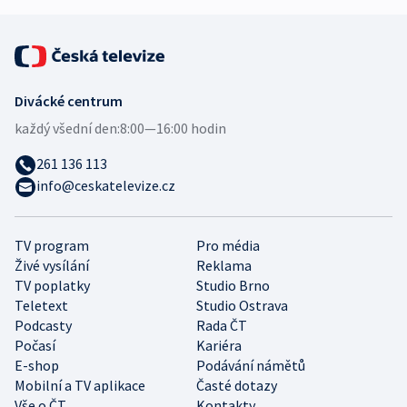
Divácké centrum
každý všední den:
8:00—16:00 hodin
261 136 113
info@ceskatelevize.cz
TV program
Pro média
Živé vysílání
Reklama
TV poplatky
Studio Brno
Teletext
Studio Ostrava
Podcasty
Rada ČT
Počasí
Kariéra
E-shop
Podávání námětů
Mobilní a TV aplikace
Časté dotazy
Vše o ČT
Kontakty