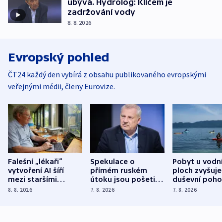
ubývá. Hydrolog: Klíčem je
zadržování vody
8. 8. 2026
Evropský pohled
ČT24 každý den vybírá z obsahu publikovaného evropskými
veřejnými médii, členy Eurovize.
Falešní „lékaři“
Spekulace o
Pobyt u vodn
vytvoření AI šíří
přímém ruském
ploch zvyšuje
mezi staršími
útoku jsou pošetilé,
duševní poho
Poláky nebezpečné
míní estonský
ukázala
8. 8. 2026
7. 8. 2026
7. 8. 2026
zdravotní rady
bezpečnostní
mezinárodní 
expert