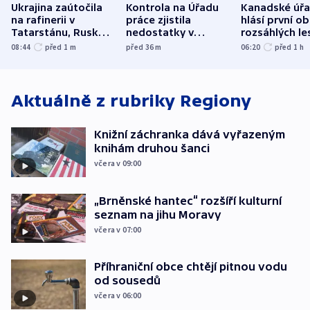
Ukrajina zaútočila
Kontrola na Úřadu
Kanadské úř
na rafinerii v
práce zjistila
hlásí první o
Tatarstánu, Rusko
nedostatky v
rozsáhlých le
udeřilo na Sumy a
účetnictví za 5,6
požárů
08:44
před 1
m
před 36
m
06:20
před 1
h
Oděsu
miliardy
Aktuálně z rubriky
Regiony
Knižní záchranka dává vyřazeným
knihám druhou šanci
včera v 09:00
„Brněnské hantec“ rozšíří kulturní
seznam na jihu Moravy
včera v 07:00
Příhraniční obce chtějí pitnou vodu
od sousedů
včera v 06:00