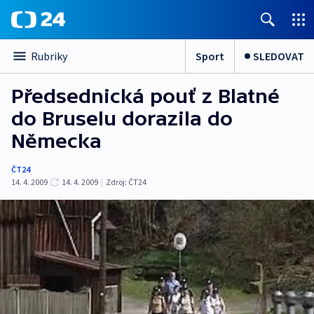
Sport
SLEDOVAT
Rubriky
Předsednická pouť z Blatné
do Bruselu dorazila do
Německa
ČT24
14. 4. 2009
14. 4. 2009
|
Zdroj:
ČT24