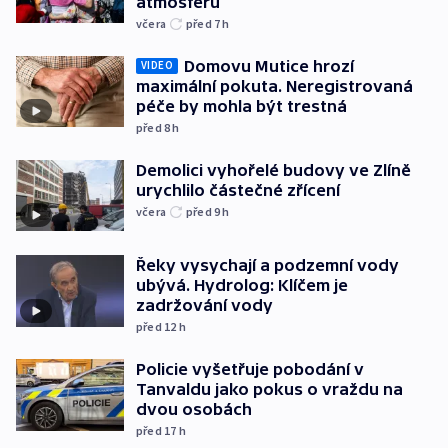
atmosféru
včera
před 7
h
Domovu Mutice hrozí
VIDEO
maximální pokuta. Neregistrovaná
péče by mohla být trestná
před 8
h
Demolici vyhořelé budovy ve Zlíně
urychlilo částečné zřícení
včera
před 9
h
Řeky vysychají a podzemní vody
ubývá. Hydrolog: Klíčem je
zadržování vody
před 12
h
Policie vyšetřuje pobodání v
Tanvaldu jako pokus o vraždu na
dvou osobách
před 17
h