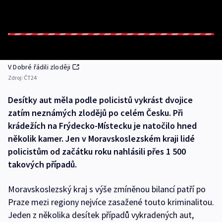
V Dobré řádili zloději
Zdroj:
ČT24
Desítky aut měla podle policistů vykrást dvojice
zatím neznámých zlodějů po celém Česku. Při
krádežích na Frýdecko-Místecku je natočilo hned
několik kamer. Jen v Moravskoslezském kraji lidé
policistům od začátku roku nahlásili přes 1 500
takových případů.
Moravskoslezský kraj s výše zmíněnou bilancí patří po
Praze mezi regiony nejvíce zasažené touto kriminalitou.
Jeden z několika desítek případů vykradených aut,