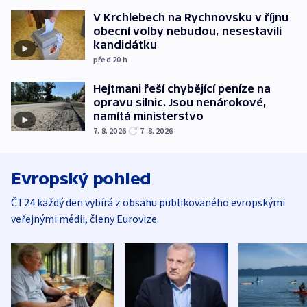
V Krchlebech na Rychnovsku v říjnu
obecní volby nebudou, nesestavili
kandidátku
před 20
h
Hejtmani řeší chybějící peníze na
opravu silnic. Jsou nenárokové,
namítá ministerstvo
7. 8. 2026
7. 8. 2026
Evropský pohled
ČT24 každý den vybírá z obsahu publikovaného evropskými
veřejnými médii, členy Eurovize.