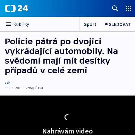
Sport
SLEDOVAT
Rubriky
Policie pátrá po dvojici
vykrádající automobily. Na
svědomí mají mít desítky
případů v celé zemi
adr
13. 11. 2018
|
Zdroj:
ČT24
Nahrávám video