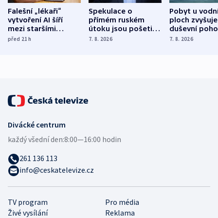
Falešní „lékaři“
Spekulace o
Pobyt u vodn
vytvoření AI šíří
přímém ruském
ploch zvyšuje
mezi staršími
útoku jsou pošetilé,
duševní poho
Poláky nebezpečné
míní estonský
ukázala
před 21
h
7. 8. 2026
7. 8. 2026
zdravotní rady
bezpečnostní
mezinárodní 
expert
Divácké centrum
každý všední den:
8:00—16:00 hodin
261 136 113
info@ceskatelevize.cz
TV program
Pro média
Živé vysílání
Reklama