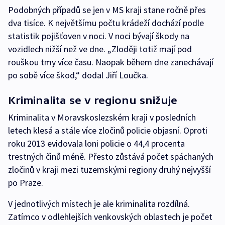
Podobných případů se jen v MS kraji stane ročně přes
dva tisíce. K největšímu počtu krádeží dochází podle
statistik pojišťoven v noci. V noci bývají škody na
vozidlech nižší než ve dne. „Zloději totiž mají pod
rouškou tmy více času. Naopak během dne zanechávají
po sobě více škod,“ dodal Jiří Loučka.
Kriminalita se v regionu snižuje
Kriminalita v Moravskoslezském kraji v posledních
letech klesá a stále více zločinů policie objasní. Oproti
roku 2013 evidovala loni policie o 44,4 procenta
trestných činů méně. Přesto zůstává počet spáchaných
zločinů v kraji mezi tuzemskými regiony druhý nejvyšší
po Praze.
V jednotlivých místech je ale kriminalita rozdílná.
Zatímco v odlehlejších venkovských oblastech je počet