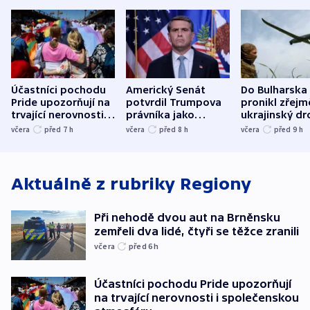
Účastníci pochodu
Americký Senát
Do Bulharska
Pride upozorňují na
potvrdil Trumpova
pronikl zřejm
trvající nerovnosti i
právníka jako
ukrajinský dr
společenskou
ministra
explodoval k
včera
před 7
h
včera
před 8
h
včera
před 9
h
atmosféru
spravedlnosti
od plynovod
Aktuálně z rubriky
Regiony
Při nehodě dvou aut na Brněnsku
zemřeli dva lidé, čtyři se těžce zranili
včera
před 6
h
Účastníci pochodu Pride upozorňují
na trvající nerovnosti i společenskou