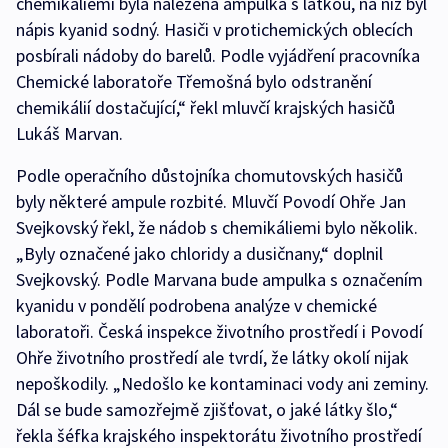
chemikáliemi byla nalezena ampulka s látkou, na níž byl
nápis kyanid sodný. Hasiči v protichemických oblecích
posbírali nádoby do barelů. Podle vyjádření pracovníka
Chemické laboratoře Třemošná bylo odstranění
chemikálií dostačující,“ řekl mluvčí krajských hasičů
Lukáš Marvan.
Podle operačního důstojníka chomutovských hasičů
byly některé ampule rozbité. Mluvčí Povodí Ohře Jan
Svejkovský řekl, že nádob s chemikáliemi bylo několik.
„Byly označené jako chloridy a dusičnany,“ doplnil
Svejkovský. Podle Marvana bude ampulka s označením
kyanidu v pondělí podrobena analýze v chemické
laboratoři. Česká inspekce životního prostředí i Povodí
Ohře životního prostředí ale tvrdí, že látky okolí nijak
nepoškodily. „Nedošlo ke kontaminaci vody ani zeminy.
Dál se bude samozřejmě zjišťovat, o jaké látky šlo,“
řekla šéfka krajského inspektorátu životního prostředí