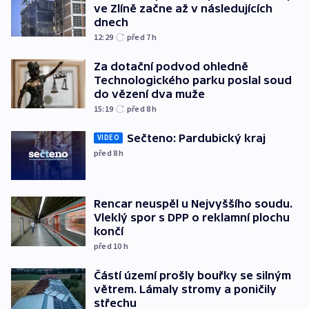
ve Zlíně začne až v následujících
dnech
12:29
před 7
h
Za dotační podvod ohledně
Technologického parku poslal soud
do vězení dva muže
15:19
před 8
h
Sečteno: Pardubický kraj
VIDEO
před 8
h
Rencar neuspěl u Nejvyššího soudu.
Vleklý spor s DPP o reklamní plochu
končí
před 10
h
Částí území prošly bouřky se silným
větrem. Lámaly stromy a poničily
střechu