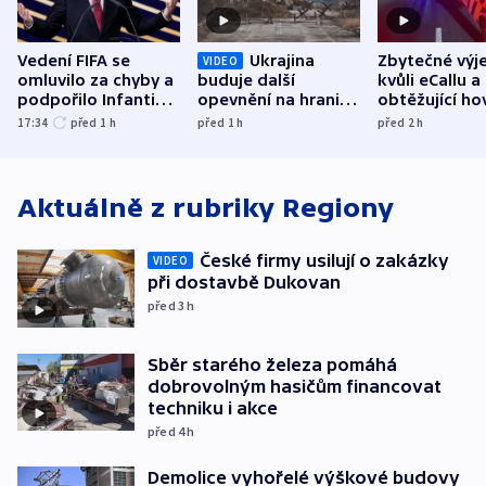
Vedení FIFA se
Ukrajina
Zbytečné výj
VIDEO
omluvilo za chyby a
buduje další
kvůli eCallu a
podpořilo Infantina.
opevnění na hranici
obtěžující ho
UEFA trvá na
s Běloruskem
zdržují záchr
17:34
před 1
h
před 1
h
před 2
h
bojkotu
Aktuálně z rubriky
Regiony
České firmy usilují o zakázky
VIDEO
při dostavbě Dukovan
před 3
h
Sběr starého železa pomáhá
dobrovolným hasičům financovat
techniku i akce
před 4
h
Demolice vyhořelé výškové budovy