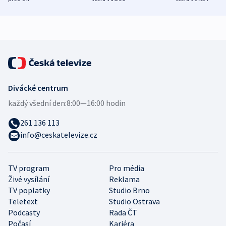
demografii
Ruska
Divácké centrum
každý všední den:
8:00—16:00 hodin
261 136 113
info@ceskatelevize.cz
TV program
Pro média
Živé vysílání
Reklama
TV poplatky
Studio Brno
Teletext
Studio Ostrava
Podcasty
Rada ČT
Počasí
Kariéra