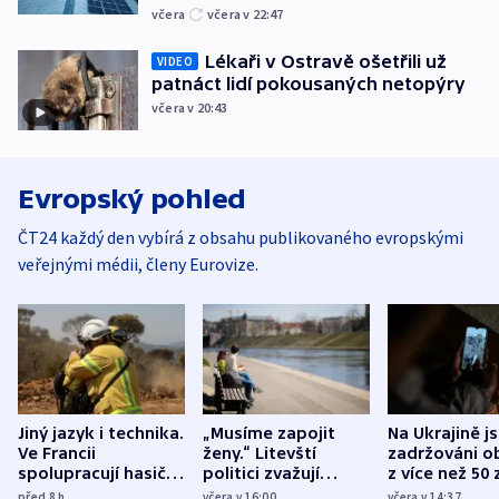
včera
včera v 22:47
Lékaři v Ostravě ošetřili už
VIDEO
patnáct lidí pokousaných netopýry
včera v 20:43
Evropský pohled
ČT24 každý den vybírá z obsahu publikovaného evropskými
veřejnými médii, členy Eurovize.
Jiný jazyk i technika.
„Musíme zapojit
Na Ukrajině j
Ve Francii
ženy.“ Litevští
zadržováni o
spolupracují hasiči z
politici zvažují
z více než 50 
různých zemí
dohodu o
Bojovali na s
před 8
h
včera v 16:00
včera v 14:37