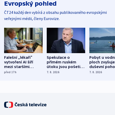
Evropský pohled
ČT24 každý den vybírá z obsahu publikovaného evropskými
veřejnými médii, členy Eurovize.
Falešní „lékaři“
Spekulace o
Pobyt u vodn
vytvoření AI šíří
přímém ruském
ploch zvyšuje
mezi staršími
útoku jsou pošetilé,
duševní poho
Poláky nebezpečné
míní estonský
ukázala
před 17
h
7. 8. 2026
7. 8. 2026
zdravotní rady
bezpečnostní
mezinárodní 
expert