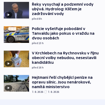
Řeky vysychají a podzemní vody
ubývá. Hydrolog: Klíčem je
zadržování vody
před 8
h
Policie vyšetřuje pobodání v
Tanvaldu jako pokus o vraždu na
dvou osobách
před 13
h
V Krchlebech na Rychnovsku v říjnu
obecní volby nebudou, nesestavili
kandidátku
před 16
h
Hejtmani řeší chybějící peníze na
opravu silnic. Jsou nenárokové,
namítá ministerstvo
7. 8. 2026
7. 8. 2026