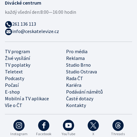
Divácké centrum
každý všední den:
8:00—16:00 hodin
261 136 113
info@ceskatelevize.cz
TV program
Pro média
Živé vysílání
Reklama
TV poplatky
Studio Brno
Teletext
Studio Ostrava
Podcasty
Rada ČT
Počasí
Kariéra
E-shop
Podávání námětů
Mobilní a TV aplikace
Časté dotazy
Vše o ČT
Kontakty
Instagram
Facebook
YouTube
X
Threads