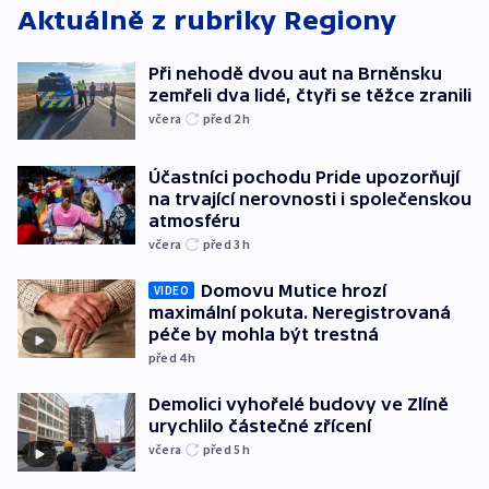
Aktuálně z rubriky
Regiony
Při nehodě dvou aut na Brněnsku
zemřeli dva lidé, čtyři se těžce zranili
včera
před 2
h
Účastníci pochodu Pride upozorňují
na trvající nerovnosti i společenskou
atmosféru
včera
před 3
h
Domovu Mutice hrozí
VIDEO
maximální pokuta. Neregistrovaná
péče by mohla být trestná
před 4
h
Demolici vyhořelé budovy ve Zlíně
urychlilo částečné zřícení
včera
před 5
h