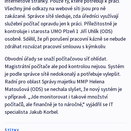
internetové stránky. Pouze ty, které potřebují k práci.
Všechny jiné odkazy na webové síti jsou pro ně
zakázané. Správce sítě sleduje, zda úředníci využívají
služební počítač opravdu jen k práci. Příležitostně je
kontroluje i starosta UMO Plzeň 1 Jiří Uhlík (ODS)
osobně. Sdělil, že při porušení pracovní kázně se nebude
zdráhat rozvázat pracovní smlouvu s kýmkoliv.
Obvodní úřady se snaží počítačovou síť ohlídat.
Magistrátní počítače ale pod kontrolou nejsou. Systém
je podle správce sítě nedokonalý a potřebuje vylepšit.
Radní pro oblast Správy majetku MMP Helena
Matoušová (ODS) se nechala slyšet, že nový systém je
v přípravě. „Jde monitorovat i takové množství
počítačů, ale finančně je to náročné,“ vyjádřil se IT
specialista Jakub Korbel.
ŠTÍTKY