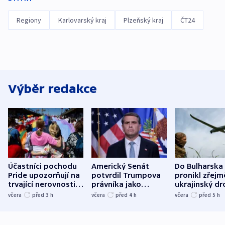
Regiony
Karlovarský kraj
Plzeňský kraj
ČT24
Výběr redakce
Účastníci pochodu
Americký Senát
Do Bulharska
Pride upozorňují na
potvrdil Trumpova
pronikl zřejm
trvající nerovnosti i
právníka jako
ukrajinský dr
společenskou
ministra
explodoval k
včera
před 3
h
včera
před 4
h
včera
před 5
h
atmosféru
spravedlnosti
od plynovod