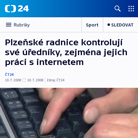
Sport
SLEDOVAT
Rubriky
Plzeňské radnice kontrolují
své úředníky, zejména jejich
práci s internetem
ČT24
10. 7. 2008
10. 7. 2008
|
Zdroj:
ČT24